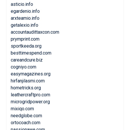
asticio.info
egardenio.info
arxteamio.info
getalexio.info
accountaudittaxcon.com
prymprint.com
sportkeeda.org
besttimespend.com
careandcure.biz
cogniyo.com
easymagazines.org
hirfanjilasmi.com
hometricks.org
leathercraftpro.com
microgridpower.org
mixiqo.com
needglobe.com
ortocoach.com
passionawe.com