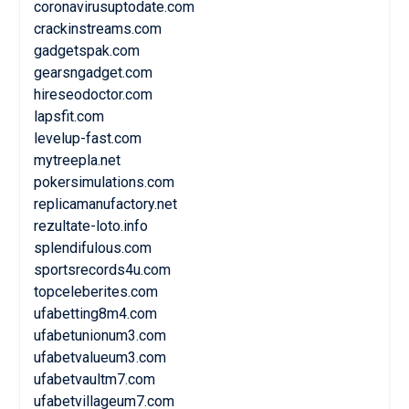
coronavirusuptodate.com
crackinstreams.com
gadgetspak.com
gearsngadget.com
hireseodoctor.com
lapsfit.com
levelup-fast.com
mytreepla.net
pokersimulations.com
replicamanufactory.net
rezultate-loto.info
splendifulous.com
sportsrecords4u.com
topceleberites.com
ufabetting8m4.com
ufabetunionum3.com
ufabetvalueum3.com
ufabetvaultm7.com
ufabetvillageum7.com