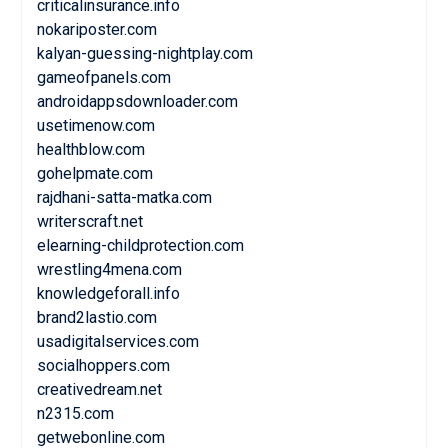
criticalinsurance.info
nokariposter.com
kalyan-guessing-nightplay.com
gameofpanels.com
androidappsdownloader.com
usetimenow.com
healthblow.com
gohelpmate.com
rajdhani-satta-matka.com
writerscraft.net
elearning-childprotection.com
wrestling4mena.com
knowledgeforall.info
brand2lastio.com
usadigitalservices.com
socialhoppers.com
creativedream.net
n2315.com
getwebonline.com