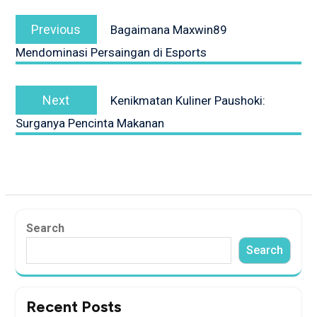
Post
Previous
navigation
Previous
Bagaimana Maxwin89
post:
Mendominasi Persaingan di Esports
Next
Next
Kenikmatan Kuliner Paushoki:
post:
Surganya Pencinta Makanan
Search
Search
Recent Posts