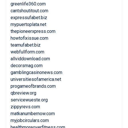
greenlife360.com
cantshoutitout.com
expressufabet.biz
mypuertoplata.net
thepioneerxpress.com
howtofixissue.com
teamufabet.biz
webfullform.com
allviddownload.com
decorsmag.com
gamblingcasinonews.com
universitiesofamerica.net
progameofbrands.com
qbreview.org
servicewueste.org
zippyrevs.com
matkanumbernow.com
myjobcirculars.com
healthmoreoverfitness.com