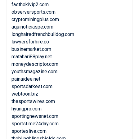
fasthokivip2.com
observersports.com
cryptominingplus.com
aquinoticiaspe.com
longhairedfrenchbulldog.com
lawyersforhire.co
businemarket.com
matahari88play.net
moneydescriptor.com
youthsmagazine.com
painaidee.net
sportsdarkest.com
webtoon.biz
thesportswires.com
hyungpro.com
sportingnewsnet.com
sportstime24day.com
sporteslive.com
theblingblingshields.com