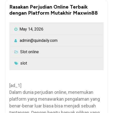
Rasakan Perjudian Online Terbaik
dengan Platform Mutakhir Maxwin88
May 14, 2026
admin@quindaily.com
Slot online
slot
[ad_1]
Dalam dunia perjudian online, menemukan
platform yang menawarkan pengalaman yang
benar-benar luar biasa bisa menjadi sebuah
tantangan. Dengan begitu banyak pilihan yang