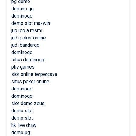
pg demo
domino qq
dominoqq
demo slot maxwin
judi bola resmi
judi poker online
judi bandarqq
dominoqq
situs dominoqq
pkv games
slot online terpercaya
situs poker online
dominoqq
dominoqq
slot demo zeus
demo slot
demo slot
hk live draw
demo pg