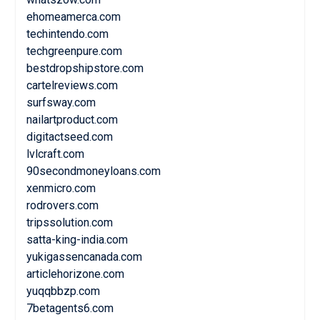
ehomeamerca.com
techintendo.com
techgreenpure.com
bestdropshipstore.com
cartelreviews.com
surfsway.com
nailartproduct.com
digitactseed.com
lvlcraft.com
90secondmoneyloans.com
xenmicro.com
rodrovers.com
tripssolution.com
satta-king-india.com
yukigassencanada.com
articlehorizone.com
yuqqbbzp.com
7betagents6.com