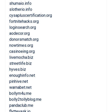
shumaio.info
slotherio.info
cysapluscertification.org
fortnitehacks.org
loginsearch.org
aodecor.org
donorsmatch.org
nowtimes.org
casinoeing.org
livemocha.biz
streetlife.biz
hyves.biz
enoughinfo.net
pinhive.net
warnabet.net
bollym4u.me
bolly2tollyblog.me
pandaclub.me
flyttevask.io