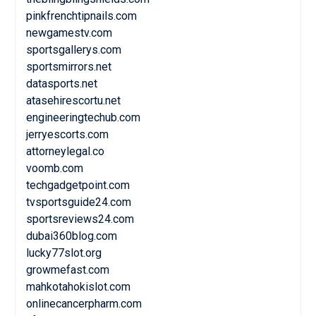
pinkfrenchtipnails.com
newgamestv.com
sportsgallerys.com
sportsmirrors.net
datasports.net
atasehirescortu.net
engineeringtechub.com
jerryescorts.com
attorneylegal.co
voomb.com
techgadgetpoint.com
tvsportsguide24.com
sportsreviews24.com
dubai360blog.com
lucky77slot.org
growmefast.com
mahkotahokislot.com
onlinecancerpharm.com