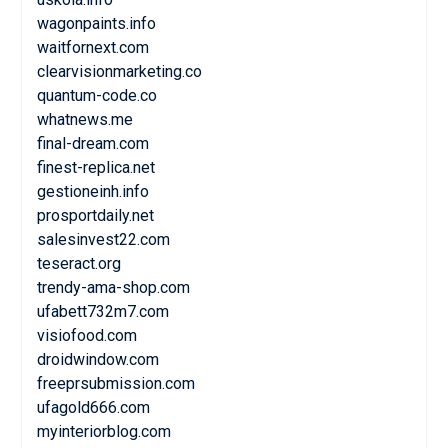
wagonpaints.info
waitfornext.com
clearvisionmarketing.co
quantum-code.co
whatnews.me
final-dream.com
finest-replica.net
gestioneinh.info
prosportdaily.net
salesinvest22.com
teseract.org
trendy-ama-shop.com
ufabett732m7.com
visiofood.com
droidwindow.com
freeprsubmission.com
ufagold666.com
myinteriorblog.com