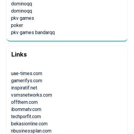
dominoqq
dominoqq
pkv games
poker
pkv games bandarqq
Links
uae-times.com
gamerifys.com
inspiratif.net
vsmsnetworks.com
offthem.com
ibommatv.com
techporfit.com
bekasionline.com
nbusinessplan.com