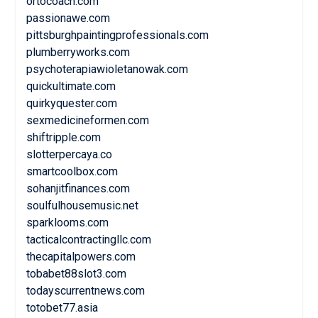
ortocoach.com
passionawe.com
pittsburghpaintingprofessionals.com
plumberryworks.com
psychoterapiawioletanowak.com
quickultimate.com
quirkyquester.com
sexmedicineformen.com
shiftripple.com
slotterpercaya.co
smartcoolbox.com
sohanjitfinances.com
soulfulhousemusic.net
sparklooms.com
tacticalcontractingllc.com
thecapitalpowers.com
tobabet88slot3.com
todayscurrentnews.com
totobet77.asia