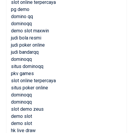
slot online terpercaya
pg demo
domino qq
dominoqq
demo slot maxwin
judi bola resmi
judi poker online
judi bandarqq
dominoqq
situs dominoqq
pkv games
slot online terpercaya
situs poker online
dominoqq
dominoqq
slot demo zeus
demo slot
demo slot
hk live draw