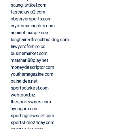
saung-artikel.com
fasthokivip2.com
observersports.com
cryptominingplus.com
aquinoticiaspe.com
longhairedfrenchbulldog.com
lawyersforhire.co
businemarket.com
matahari88play.net
moneydescriptor.com
youthsmagazine.com
painaidee.net
sportsdarkest.com
webtoon.biz
thesportswires.com
hyungpro.com
sportingnewsnet.com
sportstime24day.com