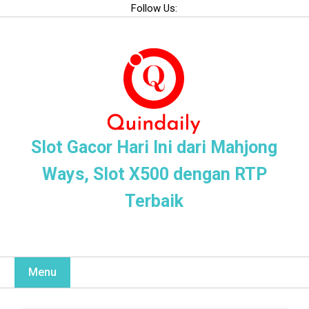
Skip
Follow Us:
to
content
Slot Gacor Hari Ini dari Mahjong
Ways, Slot X500 dengan RTP
Terbaik
Menu