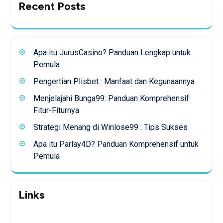
Recent Posts
Apa itu JurusCasino? Panduan Lengkap untuk
Pemula
Pengertian Plisbet : Manfaat dan Kegunaannya
Menjelajahi Bunga99: Panduan Komprehensif
Fitur-Fiturnya
Strategi Menang di Winlose99 : Tips Sukses
Apa itu Parlay4D? Panduan Komprehensif untuk
Pemula
Links