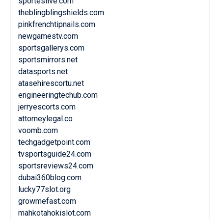
sporteslive.com
theblingblingshields.com
pinkfrenchtipnails.com
newgamestv.com
sportsgallerys.com
sportsmirrors.net
datasports.net
atasehirescortu.net
engineeringtechub.com
jerryescorts.com
attorneylegal.co
voomb.com
techgadgetpoint.com
tvsportsguide24.com
sportsreviews24.com
dubai360blog.com
lucky77slot.org
growmefast.com
mahkotahokislot.com