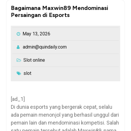
Bagaimana Maxwin89 Mendominasi
Persaingan di Esports
May 13, 2026
admin@quindaily.com
Slot online
slot
[ad_1]
Di dunia esports yang bergerak cepat, selalu
ada pemain menonjol yang berhasil unggul dari
pemain lain dan mendominasi kompetisi. Salah
satu pemain tersebut adalah Maxwin89, nama