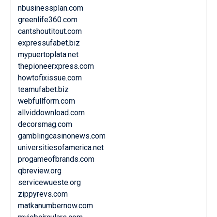
nbusinessplan.com
greenlife360.com
cantshoutitout.com
expressufabet.biz
mypuertoplata.net
thepioneerxpress.com
howtofixissue.com
teamufabet.biz
webfullform.com
allviddownload.com
decorsmag.com
gamblingcasinonews.com
universitiesofamerica.net
progameofbrands.com
qbreview.org
servicewueste.org
zippyrevs.com
matkanumbernow.com