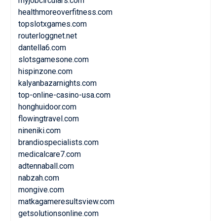
myjobcirculars.com
healthmoreoverfitness.com
topslotxgames.com
routerloggnet.net
dantella6.com
slotsgamesone.com
hispinzone.com
kalyanbazarnights.com
top-online-casino-usa.com
honghuidoor.com
flowingtravel.com
nineniki.com
brandiospecialists.com
medicalcare7.com
adtennaball.com
nabzah.com
mongive.com
matkagameresultsview.com
getsolutionsonline.com