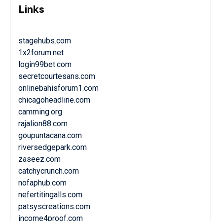
Links
stagehubs.com
1x2forum.net
login99bet.com
secretcourtesans.com
onlinebahisforum1.com
chicagoheadline.com
camming.org
rajalion88.com
goupuntacana.com
riversedgepark.com
zaseez.com
catchycrunch.com
nofaphub.com
nefertitingalls.com
patsyscreations.com
income4proof.com