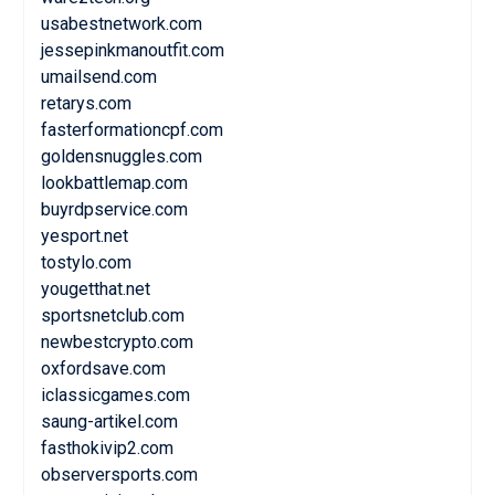
usabestnetwork.com
jessepinkmanoutfit.com
umailsend.com
retarys.com
fasterformationcpf.com
goldensnuggles.com
lookbattlemap.com
buyrdpservice.com
yesport.net
tostylo.com
yougetthat.net
sportsnetclub.com
newbestcrypto.com
oxfordsave.com
iclassicgames.com
saung-artikel.com
fasthokivip2.com
observersports.com