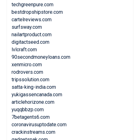
techgreenpure.com
bestdropshipstore.com
cartelreviews.com
surfsway.com
nailartproduct.com
digitactseed.com
lvlcraft.com
90secondmoneyloans.com
xenmicro.com
rodrovers.com
tripssolution.com
satta-king-india.com
yukigassencanada.com
articlehorizone.com
yuqqbbzp.com
7betagents6.com
coronavirusuptodate.com
crackinstreams.com
gadgetspak.com