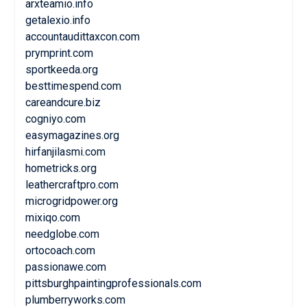
arxteamio.info
getalexio.info
accountaudittaxcon.com
prymprint.com
sportkeeda.org
besttimespend.com
careandcure.biz
cogniyo.com
easymagazines.org
hirfanjilasmi.com
hometricks.org
leathercraftpro.com
microgridpower.org
mixiqo.com
needglobe.com
ortocoach.com
passionawe.com
pittsburghpaintingprofessionals.com
plumberryworks.com