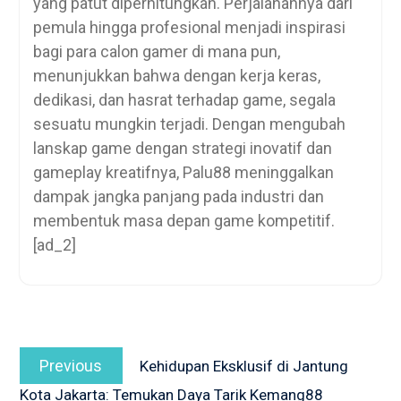
yang patut diperhitungkan. Perjalanannya dari
pemula hingga profesional menjadi inspirasi
bagi para calon gamer di mana pun,
menunjukkan bahwa dengan kerja keras,
dedikasi, dan hasrat terhadap game, segala
sesuatu mungkin terjadi. Dengan mengubah
lanskap game dengan strategi inovatif dan
gameplay kreatifnya, Palu88 meninggalkan
dampak jangka panjang pada industri dan
membentuk masa depan game kompetitif.
[ad_2]
Post
Previous
navigation
Previous
Kehidupan Eksklusif di Jantung
post:
Kota Jakarta: Temukan Daya Tarik Kemang88