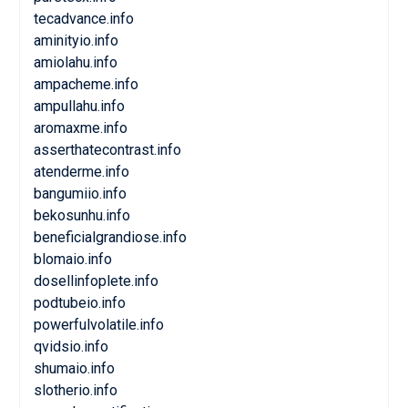
tecadvance.info
aminityio.info
amiolahu.info
ampacheme.info
ampullahu.info
aromaxme.info
asserthatecontrast.info
atenderme.info
bangumiio.info
bekosunhu.info
beneficialgrandiose.info
blomaio.info
dosellinfoplete.info
podtubeio.info
powerfulvolatile.info
qvidsio.info
shumaio.info
slotherio.info