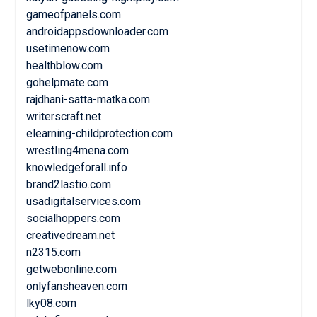
gameofpanels.com
androidappsdownloader.com
usetimenow.com
healthblow.com
gohelpmate.com
rajdhani-satta-matka.com
writerscraft.net
elearning-childprotection.com
wrestling4mena.com
knowledgeforall.info
brand2lastio.com
usadigitalservices.com
socialhoppers.com
creativedream.net
n2315.com
getwebonline.com
onlyfansheaven.com
lky08.com