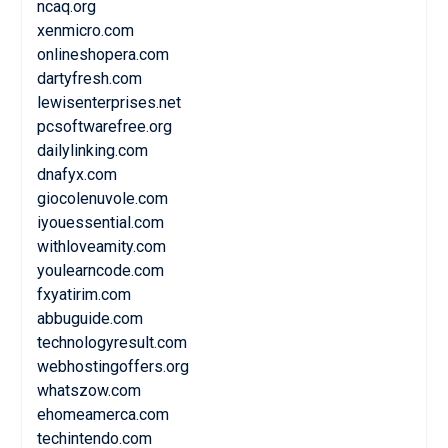
ncaq.org
xenmicro.com
onlineshopera.com
dartyfresh.com
lewisenterprises.net
pcsoftwarefree.org
dailylinking.com
dnafyx.com
giocolenuvole.com
iyouessential.com
withloveamity.com
youlearncode.com
fxyatirim.com
abbuguide.com
technologyresult.com
webhostingoffers.org
whatszow.com
ehomeamerca.com
techintendo.com