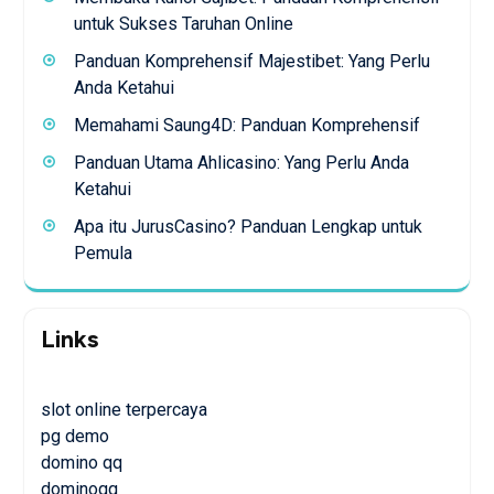
untuk Sukses Taruhan Online
Panduan Komprehensif Majestibet: Yang Perlu
Anda Ketahui
Memahami Saung4D: Panduan Komprehensif
Panduan Utama Ahlicasino: Yang Perlu Anda
Ketahui
Apa itu JurusCasino? Panduan Lengkap untuk
Pemula
Links
slot online terpercaya
pg demo
domino qq
dominoqq