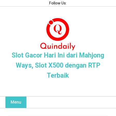
Skip
Follow Us:
to
content
Slot Gacor Hari Ini dari Mahjong
Ways, Slot X500 dengan RTP
Terbaik
Menu