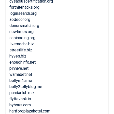
cysapluscertification.org
fortnitehacks.org
loginsearch.org
aodecor.org
donorsmatch.org
nowtimes.org
casinoeing.org
livemocha.biz
streetlife.biz
hyves.biz
enoughinfo.net
pinhive.net
warnabet.net
bollym4u.me
bolly2tollyblog.me
pandaclub.me
flyttevask.io
byhous.com
hartfordplazahotel.com