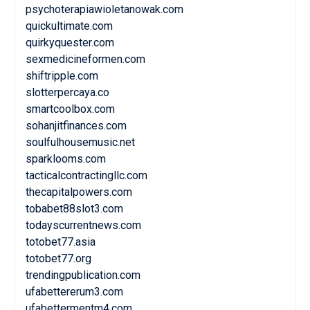
psychoterapiawioletanowak.com
quickultimate.com
quirkyquester.com
sexmedicineformen.com
shiftripple.com
slotterpercaya.co
smartcoolbox.com
sohanjitfinances.com
soulfulhousemusic.net
sparklooms.com
tacticalcontractingllc.com
thecapitalpowers.com
tobabet88slot3.com
todayscurrentnews.com
totobet77.asia
totobet77.org
trendingpublication.com
ufabettererum3.com
ufabettermentm4.com