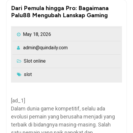
Dari Pemula hingga Pro: Bagaimana
Palu88 Mengubah Lanskap Gaming
May 18, 2026
admin@quindaily.com
Slot online
slot
[ad_1]
Dalam dunia game kompetitif, selalu ada
evolusi pemain yang berusaha menjadi yang
terbaik di bidangnya masing-masing. Salah
satu pemain yang naik pangkat dan