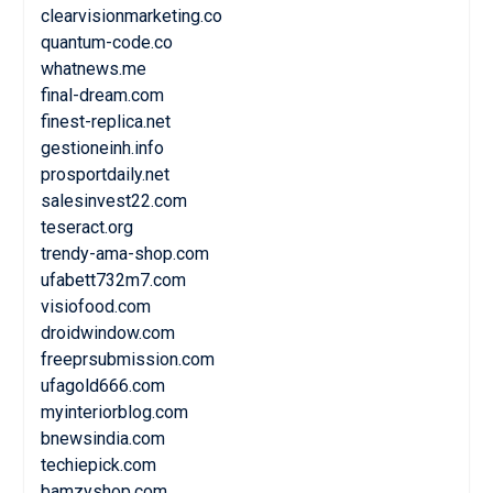
clearvisionmarketing.co
quantum-code.co
whatnews.me
final-dream.com
finest-replica.net
gestioneinh.info
prosportdaily.net
salesinvest22.com
teseract.org
trendy-ama-shop.com
ufabett732m7.com
visiofood.com
droidwindow.com
freeprsubmission.com
ufagold666.com
myinteriorblog.com
bnewsindia.com
techiepick.com
bamzyshop.com