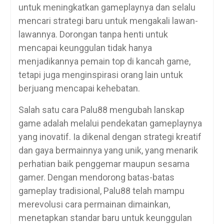
untuk meningkatkan gameplaynya dan selalu
mencari strategi baru untuk mengakali lawan-
lawannya. Dorongan tanpa henti untuk
mencapai keunggulan tidak hanya
menjadikannya pemain top di kancah game,
tetapi juga menginspirasi orang lain untuk
berjuang mencapai kehebatan.
Salah satu cara Palu88 mengubah lanskap
game adalah melalui pendekatan gameplaynya
yang inovatif. Ia dikenal dengan strategi kreatif
dan gaya bermainnya yang unik, yang menarik
perhatian baik penggemar maupun sesama
gamer. Dengan mendorong batas-batas
gameplay tradisional, Palu88 telah mampu
merevolusi cara permainan dimainkan,
menetapkan standar baru untuk keunggulan