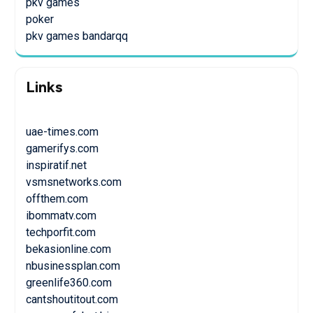
pkv games
poker
pkv games bandarqq
Links
uae-times.com
gamerifys.com
inspiratif.net
vsmsnetworks.com
offthem.com
ibommatv.com
techporfit.com
bekasionline.com
nbusinessplan.com
greenlife360.com
cantshoutitout.com