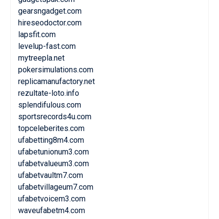
gearsngadget.com
hireseodoctor.com
lapsfit.com
levelup-fast.com
mytreepla.net
pokersimulations.com
replicamanufactory.net
rezultate-loto.info
splendifulous.com
sportsrecords4u.com
topceleberites.com
ufabetting8m4.com
ufabetunionum3.com
ufabetvalueum3.com
ufabetvaultm7.com
ufabetvillageum7.com
ufabetvoicem3.com
waveufabetm4.com