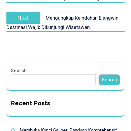
Next
Next
Mengungkap Keindahan Elangwin:
post:
Destinasi Wajib Dikunjungi Wisatawan
Search
Search
Recent Posts
Membuka Kunci Gajibet: Panduan Komprehensif