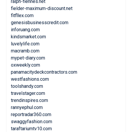
ralph-fiennes.net
fielder-maximum-discount.net
fitfllex.com
genesisbusinesscredit.com
inforuang.com
kindsmarket.com
luvelylife.com
macramb.com
mypet-diary.com
oxweekly.com
panamacitydeckcontractors.com
westfashions.com
toolshandy.com
travelstager.com
trendinspires.com
rannyephul.com
reportradar360.com
swaggyfashion.com
taraftariumtv10.com