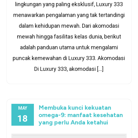
lingkungan yang paling eksklusif, Luxury 333
menawarkan pengalaman yang tak tertandingi
dalam kehidupan mewah. Dari akomodasi
mewah hingga fasilitas kelas dunia, berikut
adalah panduan utama untuk mengalami
puncak kemewahan di Luxury 333. Akomodasi
Di Luxury 333, akomodasi […]
Membuka kunci kekuatan
MAY
omega-9: manfaat kesehatan
18
yang perlu Anda ketahui