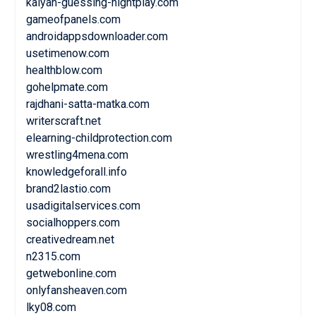
kalyan-guessing-nightplay.com
gameofpanels.com
androidappsdownloader.com
usetimenow.com
healthblow.com
gohelpmate.com
rajdhani-satta-matka.com
writerscraft.net
elearning-childprotection.com
wrestling4mena.com
knowledgeforall.info
brand2lastio.com
usadigitalservices.com
socialhoppers.com
creativedream.net
n2315.com
getwebonline.com
onlyfansheaven.com
lky08.com