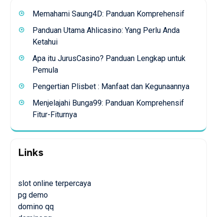
Memahami Saung4D: Panduan Komprehensif
Panduan Utama Ahlicasino: Yang Perlu Anda
Ketahui
Apa itu JurusCasino? Panduan Lengkap untuk
Pemula
Pengertian Plisbet : Manfaat dan Kegunaannya
Menjelajahi Bunga99: Panduan Komprehensif
Fitur-Fiturnya
Links
slot online terpercaya
pg demo
domino qq