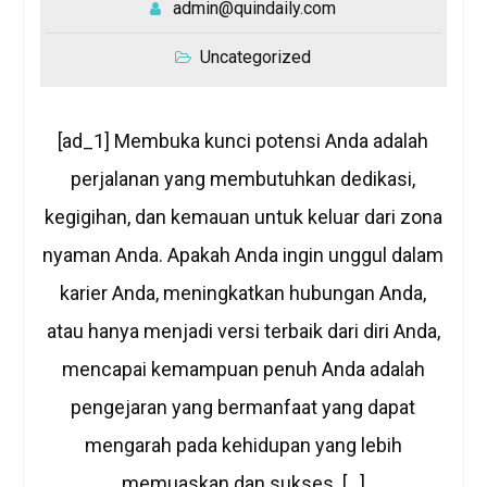
admin@quindaily.com
Uncategorized
[ad_1] Membuka kunci potensi Anda adalah
perjalanan yang membutuhkan dedikasi,
kegigihan, dan kemauan untuk keluar dari zona
nyaman Anda. Apakah Anda ingin unggul dalam
karier Anda, meningkatkan hubungan Anda,
atau hanya menjadi versi terbaik dari diri Anda,
mencapai kemampuan penuh Anda adalah
pengejaran yang bermanfaat yang dapat
mengarah pada kehidupan yang lebih
memuaskan dan sukses. […]