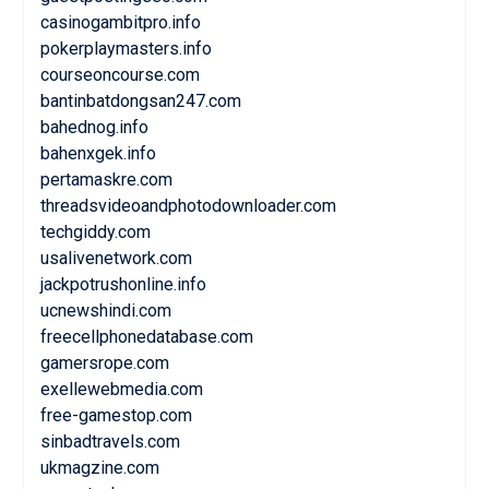
casinogambitpro.info
pokerplaymasters.info
courseoncourse.com
bantinbatdongsan247.com
bahednog.info
bahenxgek.info
pertamaskre.com
threadsvideoandphotodownloader.com
techgiddy.com
usalivenetwork.com
jackpotrushonline.info
ucnewshindi.com
freecellphonedatabase.com
gamersrope.com
exellewebmedia.com
free-gamestop.com
sinbadtravels.com
ukmagzine.com