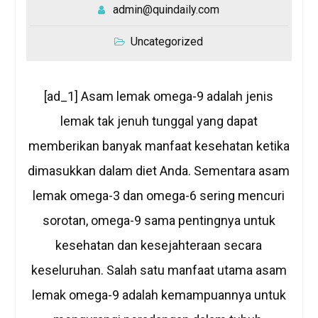
admin@quindaily.com
Uncategorized
[ad_1] Asam lemak omega-9 adalah jenis
lemak tak jenuh tunggal yang dapat
memberikan banyak manfaat kesehatan ketika
dimasukkan dalam diet Anda. Sementara asam
lemak omega-3 dan omega-6 sering mencuri
sorotan, omega-9 sama pentingnya untuk
kesehatan dan kesejahteraan secara
keseluruhan. Salah satu manfaat utama asam
lemak omega-9 adalah kemampuannya untuk