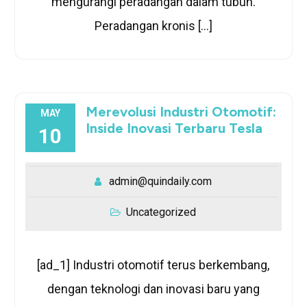
mengurangi peradangan dalam tubuh.
Peradangan kronis […]
Merevolusi Industri Otomotif:
MAY
Inside Inovasi Terbaru Tesla
10
admin@quindaily.com
Uncategorized
[ad_1] Industri otomotif terus berkembang,
dengan teknologi dan inovasi baru yang