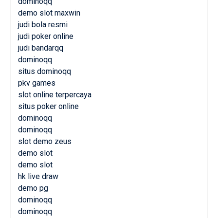
dominoqq
demo slot maxwin
judi bola resmi
judi poker online
judi bandarqq
dominoqq
situs dominoqq
pkv games
slot online terpercaya
situs poker online
dominoqq
dominoqq
slot demo zeus
demo slot
demo slot
hk live draw
demo pg
dominoqq
dominoqq