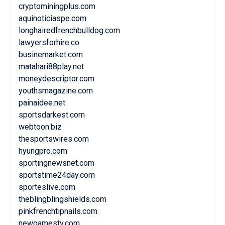
cryptominingplus.com
aquinoticiaspe.com
longhairedfrenchbulldog.com
lawyersforhire.co
businemarket.com
matahari88play.net
moneydescriptor.com
youthsmagazine.com
painaidee.net
sportsdarkest.com
webtoon.biz
thesportswires.com
hyungpro.com
sportingnewsnet.com
sportstime24day.com
sporteslive.com
theblingblingshields.com
pinkfrenchtipnails.com
newgamestv.com