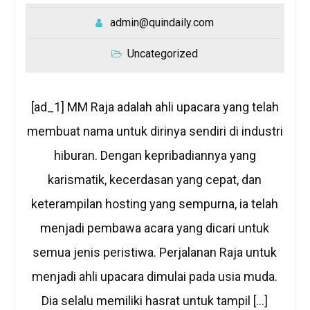
admin@quindaily.com
Uncategorized
[ad_1] MM Raja adalah ahli upacara yang telah
membuat nama untuk dirinya sendiri di industri
hiburan. Dengan kepribadiannya yang
karismatik, kecerdasan yang cepat, dan
keterampilan hosting yang sempurna, ia telah
menjadi pembawa acara yang dicari untuk
semua jenis peristiwa. Perjalanan Raja untuk
menjadi ahli upacara dimulai pada usia muda.
Dia selalu memiliki hasrat untuk tampil […]