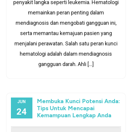
penyakit langka seperti leukemia. Hematologi
memainkan peran penting dalam
mendiagnosis dan mengobati gangguan ini,
serta memantau kemajuan pasien yang
menjalani perawatan. Salah satu peran kunci
hematologi adalah dalam mendiagnosis
gangguan darah. Ahli […]
Membuka Kunci Potensi Anda:
JUN
Tips Untuk Mencapai
24
Kemampuan Lengkap Anda