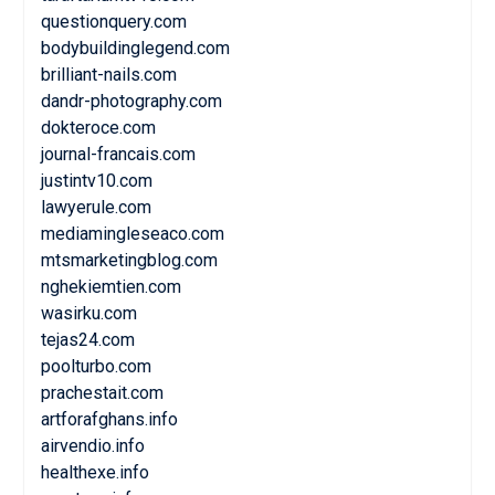
questionquery.com
bodybuildinglegend.com
brilliant-nails.com
dandr-photography.com
dokteroce.com
journal-francais.com
justintv10.com
lawyerule.com
mediamingleseaco.com
mtsmarketingblog.com
nghekiemtien.com
wasirku.com
tejas24.com
poolturbo.com
prachestait.com
artforafghans.info
airvendio.info
healthexe.info