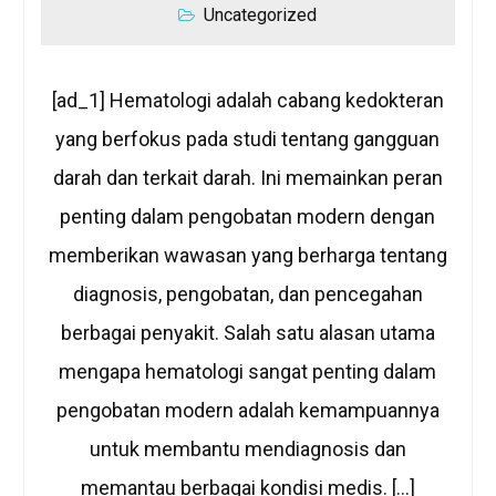
Uncategorized
[ad_1] Hematologi adalah cabang kedokteran
yang berfokus pada studi tentang gangguan
darah dan terkait darah. Ini memainkan peran
penting dalam pengobatan modern dengan
memberikan wawasan yang berharga tentang
diagnosis, pengobatan, dan pencegahan
berbagai penyakit. Salah satu alasan utama
mengapa hematologi sangat penting dalam
pengobatan modern adalah kemampuannya
untuk membantu mendiagnosis dan
memantau berbagai kondisi medis. […]