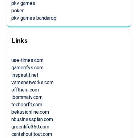
pkv games
poker
pkv games bandarqq
Links
uae-times.com
gamerifys.com
inspiratif.net
vsmsnetworks.com
offthem.com
ibommatv.com
techporfit.com
bekasionline.com
nbusinessplan.com
greenlife360.com
cantshoutitout.com