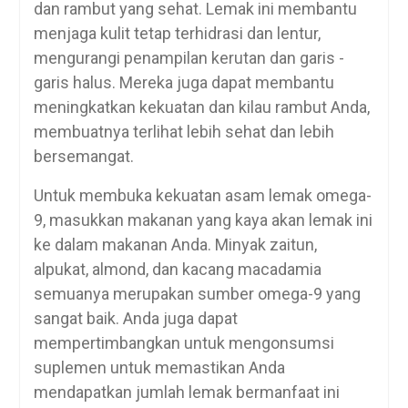
dan rambut yang sehat. Lemak ini membantu
menjaga kulit tetap terhidrasi dan lentur,
mengurangi penampilan kerutan dan garis -
garis halus. Mereka juga dapat membantu
meningkatkan kekuatan dan kilau rambut Anda,
membuatnya terlihat lebih sehat dan lebih
bersemangat.
Untuk membuka kekuatan asam lemak omega-
9, masukkan makanan yang kaya akan lemak ini
ke dalam makanan Anda. Minyak zaitun,
alpukat, almond, dan kacang macadamia
semuanya merupakan sumber omega-9 yang
sangat baik. Anda juga dapat
mempertimbangkan untuk mengonsumsi
suplemen untuk memastikan Anda
mendapatkan jumlah lemak bermanfaat ini