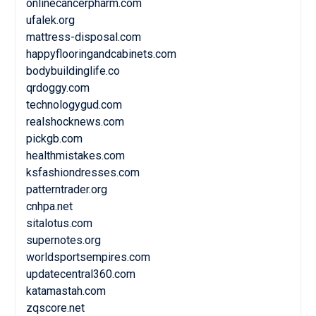
onlinecancerpharm.com
ufalek.org
mattress-disposal.com
happyflooringandcabinets.com
bodybuildinglife.co
qrdoggy.com
technologygud.com
realshocknews.com
pickgb.com
healthmistakes.com
ksfashiondresses.com
patterntrader.org
cnhpa.net
sitalotus.com
supernotes.org
worldsportsempires.com
updatecentral360.com
katamastah.com
zqscore.net