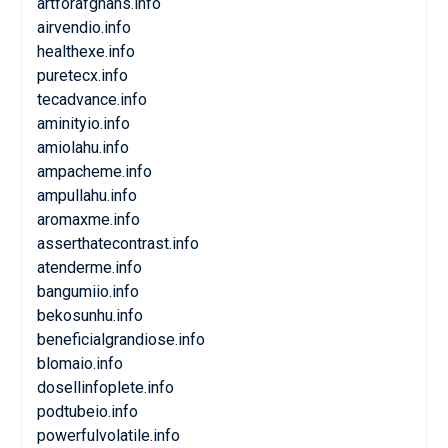
artforafghans.info
airvendio.info
healthexe.info
puretecx.info
tecadvance.info
aminityio.info
amiolahu.info
ampacheme.info
ampullahu.info
aromaxme.info
asserthatecontrast.info
atenderme.info
bangumiio.info
bekosunhu.info
beneficialgrandiose.info
blomaio.info
dosellinfoplete.info
podtubeio.info
powerfulvolatile.info