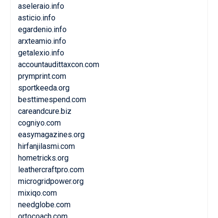
aseleraio.info
asticio.info
egardenio.info
arxteamio.info
getalexio.info
accountaudittaxcon.com
prymprint.com
sportkeeda.org
besttimespend.com
careandcure.biz
cogniyo.com
easymagazines.org
hirfanjilasmi.com
hometricks.org
leathercraftpro.com
microgridpower.org
mixiqo.com
needglobe.com
ortocoach.com