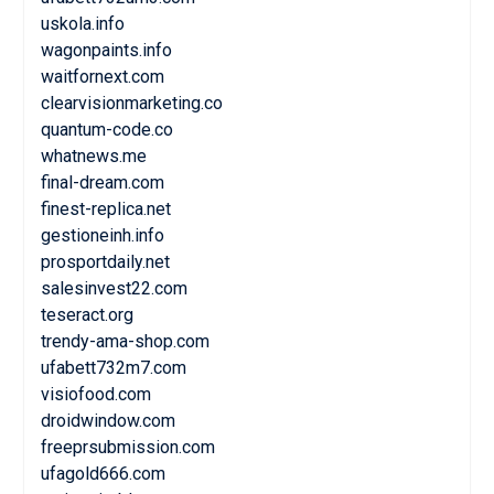
uskola.info
wagonpaints.info
waitfornext.com
clearvisionmarketing.co
quantum-code.co
whatnews.me
final-dream.com
finest-replica.net
gestioneinh.info
prosportdaily.net
salesinvest22.com
teseract.org
trendy-ama-shop.com
ufabett732m7.com
visiofood.com
droidwindow.com
freeprsubmission.com
ufagold666.com