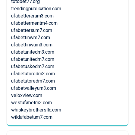
totobet77.org
trendingpublication.com
ufabettererum3.com
ufabettermentm4.com
ufabettersum7.com
ufabettinwm7.com
ufabettinwum3.com
ufabetunitedm3.com
ufabetunitedm7.com
ufabetuskedm7.com
ufabetutoredm3.com
ufabetutoredm7.com
ufabetvalleyum3.com
veloxview.com
westufabetm3.com
whiskeybrothersllc.com
wildufabetum7.com