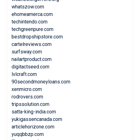
whatszow.com
ehomeamerca.com
techintendo.com
techgreenpure.com
bestdropshipstore.com
cartelreviews.com
surfsway.com
nailartproduct.com
digitactseed.com
lvlcraft.com
90secondmoneyloans.com
xenmicro.com
rodrovers.com
tripssolution.com
satta-king-india.com
yukigassencanada.com
articlehorizone.com
yuqqbbzp.com