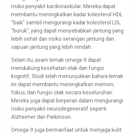
risiko penyakit kardiovaskular. Mereka dapat
membantu meningkatkan kadar kolesterol HDL
“baik” sambil mengurangi kadar kolesterol LDL
“buruk”, yang dapat menyebabkan jantung yang
lebih sehat dan risiko serangan jantung dan
sapuan jantung yang lebih rendah.
Selain itu, asam lemak omega-9 dapat
mendukung kesehatan otak dan fungsi
kognitif. Studi telah menunjukkan bahwa lemak
ini dapat membantu meningkatkan memori,
fokus, dan fungsi otak secara keseluruhan.
Mereka juga dapat berperan dalam mengurangi
risiko penyakit neurodegeneratif seperti
Alzheimer dan Parkinson.
Omega-9 juga bermanfaat untuk menjaga kulit