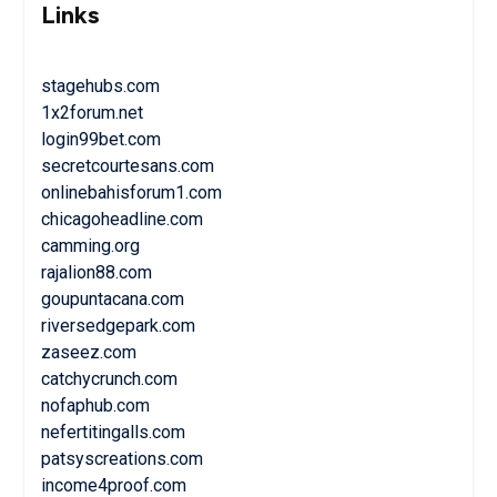
Links
stagehubs.com
1x2forum.net
login99bet.com
secretcourtesans.com
onlinebahisforum1.com
chicagoheadline.com
camming.org
rajalion88.com
goupuntacana.com
riversedgepark.com
zaseez.com
catchycrunch.com
nofaphub.com
nefertitingalls.com
patsyscreations.com
income4proof.com