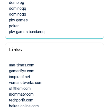
demo pg
dominoqq
dominoqq
pkv games
poker
pkv games bandarqq
Links
uae-times.com
gamerifys.com
inspiratif.net
vsmsnetworks.com
offthem.com
ibommatv.com
techporfit.com
bekasionline.com