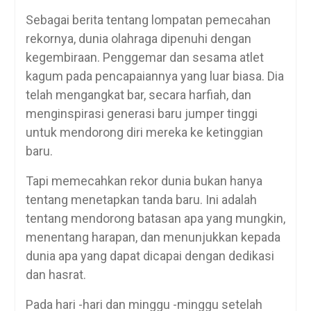
Sebagai berita tentang lompatan pemecahan
rekornya, dunia olahraga dipenuhi dengan
kegembiraan. Penggemar dan sesama atlet
kagum pada pencapaiannya yang luar biasa. Dia
telah mengangkat bar, secara harfiah, dan
menginspirasi generasi baru jumper tinggi
untuk mendorong diri mereka ke ketinggian
baru.
Tapi memecahkan rekor dunia bukan hanya
tentang menetapkan tanda baru. Ini adalah
tentang mendorong batasan apa yang mungkin,
menentang harapan, dan menunjukkan kepada
dunia apa yang dapat dicapai dengan dedikasi
dan hasrat.
Pada hari -hari dan minggu -minggu setelah