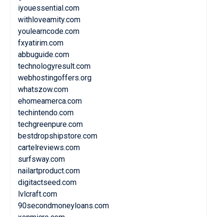
iyouessential.com
withloveamity.com
youlearncode.com
fxyatirim.com
abbuguide.com
technologyresult.com
webhostingoffers.org
whatszow.com
ehomeamerca.com
techintendo.com
techgreenpure.com
bestdropshipstore.com
cartelreviews.com
surfsway.com
nailartproduct.com
digitactseed.com
lvlcraft.com
90secondmoneyloans.com