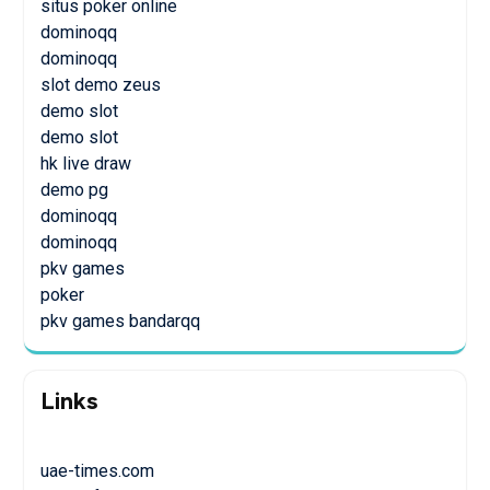
situs poker online
dominoqq
dominoqq
slot demo zeus
demo slot
demo slot
hk live draw
demo pg
dominoqq
dominoqq
pkv games
poker
pkv games bandarqq
Links
uae-times.com