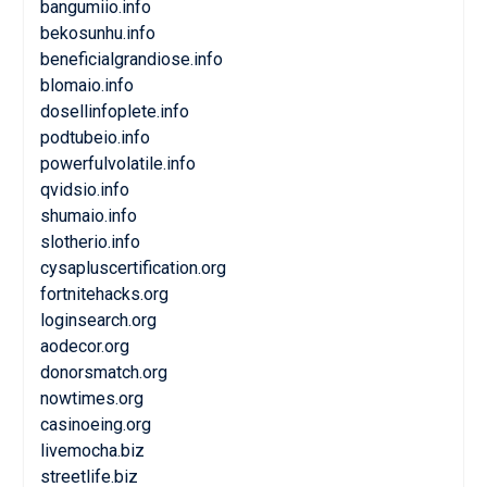
bangumiio.info
bekosunhu.info
beneficialgrandiose.info
blomaio.info
dosellinfoplete.info
podtubeio.info
powerfulvolatile.info
qvidsio.info
shumaio.info
slotherio.info
cysapluscertification.org
fortnitehacks.org
loginsearch.org
aodecor.org
donorsmatch.org
nowtimes.org
casinoeing.org
livemocha.biz
streetlife.biz