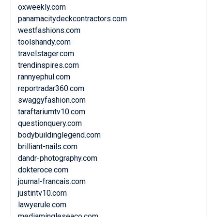
oxweekly.com
panamacitydeckcontractors.com
westfashions.com
toolshandy.com
travelstager.com
trendinspires.com
rannyephul.com
reportradar360.com
swaggyfashion.com
taraftariumtv10.com
questionquery.com
bodybuildinglegend.com
brilliant-nails.com
dandr-photography.com
dokteroce.com
journal-francais.com
justintv10.com
lawyerule.com
mediamingleseaco.com