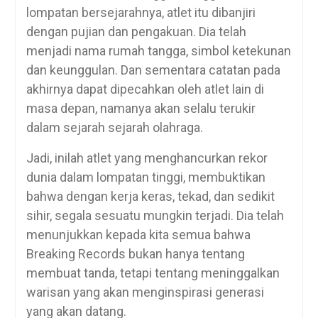
lompatan bersejarahnya, atlet itu dibanjiri
dengan pujian dan pengakuan. Dia telah
menjadi nama rumah tangga, simbol ketekunan
dan keunggulan. Dan sementara catatan pada
akhirnya dapat dipecahkan oleh atlet lain di
masa depan, namanya akan selalu terukir
dalam sejarah sejarah olahraga.
Jadi, inilah atlet yang menghancurkan rekor
dunia dalam lompatan tinggi, membuktikan
bahwa dengan kerja keras, tekad, dan sedikit
sihir, segala sesuatu mungkin terjadi. Dia telah
menunjukkan kepada kita semua bahwa
Breaking Records bukan hanya tentang
membuat tanda, tetapi tentang meninggalkan
warisan yang akan menginspirasi generasi
yang akan datang.