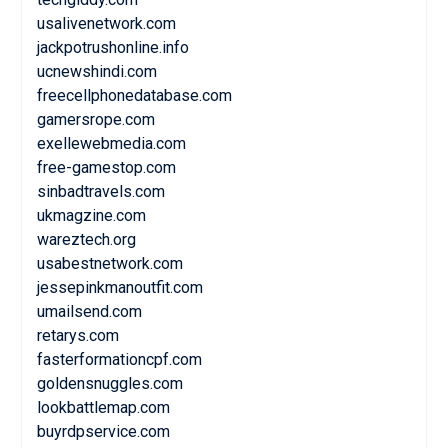
usalivenetwork.com
jackpotrushonline.info
ucnewshindi.com
freecellphonedatabase.com
gamersrope.com
exellewebmedia.com
free-gamestop.com
sinbadtravels.com
ukmagzine.com
wareztech.org
usabestnetwork.com
jessepinkmanoutfit.com
umailsend.com
retarys.com
fasterformationcpf.com
goldensnuggles.com
lookbattlemap.com
buyrdpservice.com