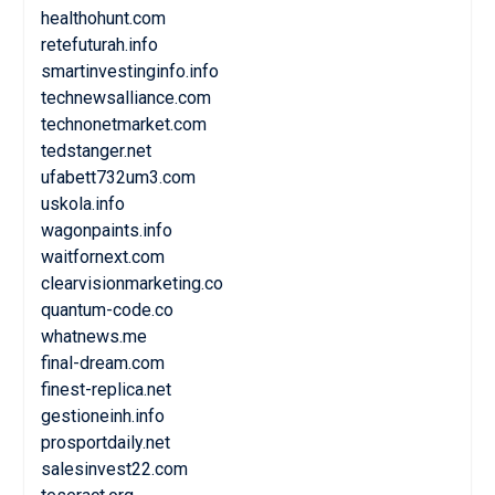
healthohunt.com
retefuturah.info
smartinvestinginfo.info
technewsalliance.com
technonetmarket.com
tedstanger.net
ufabett732um3.com
uskola.info
wagonpaints.info
waitfornext.com
clearvisionmarketing.co
quantum-code.co
whatnews.me
final-dream.com
finest-replica.net
gestioneinh.info
prosportdaily.net
salesinvest22.com