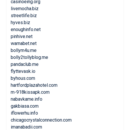
casinoeing.org
livemocha.biz
streetlife.biz
hyves.biz
enoughinfo.net
pinhive.net
warnabet.net
bollym4u.me
bolly2tollyblog.me
pandaclub.me
flyttevask.io
byhous.com
hartfordplazahotel.com
m-918kissapk.com
nabavkame.info
gakbiasa.com
iflowerhu.info
chicagocrystalconnection.com
imanabadii.com