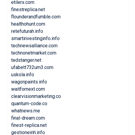
etilerx.com
finestreplica.net
flounderandfumble.com
healthohunt.com
retefuturah.info
smartinvestinginfo.info
technewsalliance.com
technonetmarket.com
tedstanger.net
ufabett732um3.com
uskola.info
wagonpaints.info
waitfornext.com
clearvisionmarketing.co
quantum-code.co
whatnews.me
final-dream.com
finest-replica.net
gestioneinh.info