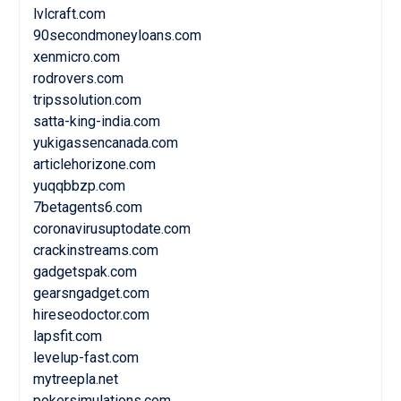
lvlcraft.com
90secondmoneyloans.com
xenmicro.com
rodrovers.com
tripssolution.com
satta-king-india.com
yukigassencanada.com
articlehorizone.com
yuqqbbzp.com
7betagents6.com
coronavirusuptodate.com
crackinstreams.com
gadgetspak.com
gearsngadget.com
hireseodoctor.com
lapsfit.com
levelup-fast.com
mytreepla.net
pokersimulations.com