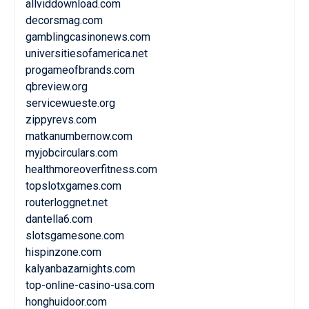
allviddownload.com
decorsmag.com
gamblingcasinonews.com
universitiesofamerica.net
progameofbrands.com
qbreview.org
servicewueste.org
zippyrevs.com
matkanumbernow.com
myjobcirculars.com
healthmoreoverfitness.com
topslotxgames.com
routerloggnet.net
dantella6.com
slotsgamesone.com
hispinzone.com
kalyanbazarnights.com
top-online-casino-usa.com
honghuidoor.com