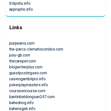
trilipohu.info
appruptio.info
Links
punjwanis.com
the-parcs-clematiscondos.com
jusu-gb.com
thecarepet.com
blogwriterplus.com
guestpostingseo.com
casinogambitpro.info
pokerplaymasters.info
courseoncourse.com
bantinbatdongsan247.com
bahednog.info
bahenxgek.info