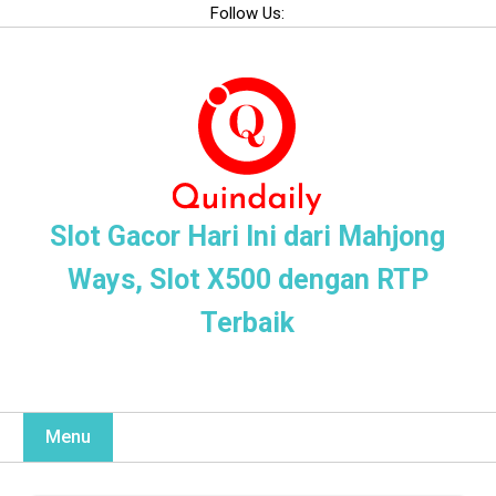
Skip
Follow Us:
to
content
Slot Gacor Hari Ini dari Mahjong
Ways, Slot X500 dengan RTP
Terbaik
Menu