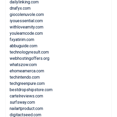
dailylinking.com
dnafyx.com
giocolenuvole.com
iyouessential.com
withloveamity.com
youlearncode.com
fxyatirim.com
abbuguide.com
technologyresult.com
webhostingoffers.org
whatszow.com
ehomeamerca.com
techintendo.com
techgreenpure.com
bestdropshipstore.com
cartelreviews.com
surfsway.com
nailartproduct.com
digitactseed.com