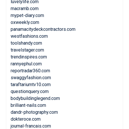
luvelylife.com
macramb.com
mypet-diary.com
oxweekly.com
panamacitydeckcontractors.com
westfashions.com
toolshandy.com
travelstager.com
trendinspires.com
rannyephul.com
reportradar360.com
swaggyfashion.com
taraftariumtv10.com
questionquery.com
bodybuildinglegend.com
brilliant-nails.com
dandr-photography.com
dokteroce.com
journal-francais.com