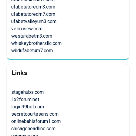
ufabetutoredm3.com
ufabetutoredm7.com
ufabetvalleyum3.com
veloxview.com
westufabetm3.com
whiskeybrothersllc.com
wildufabetum7.com
Links
stagehubs.com
1x2forum.net
login99bet.com
secretcourtesans.com
onlinebahisforum1.com
chicagoheadline.com
camming.org