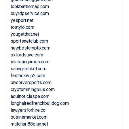
lookbattlemap.com
buyrdpservice.com
yesport.net
tostylo.com
yougetthat.net
sportsnetclub.com
newbestcrypto.com
oxfordsave.com
iclassicgames.com
saung-artikel.com
fasthokivip2.com
observersports.com
cryptominingplus.com
aquinoticiaspe.com
longhairedfrenchbulldog.com
lawyersforhire.co
businemarket.com
matahari88play.net