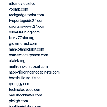
attorneylegal.co
voomb.com
techgadgetpoint.com
tvsportsguide24.com
sportsreviews24.com
dubai360blog.com
lucky77slot.org
growmefast.com
mahkotahokislot.com
onlinecancerpharm.com
ufalek.org
mattress-disposal.com
happyflooringandcabinets.com
bodybuildinglife.co
qrdoggy.com
technologygud.com
realshocknews.com
pickgb.com
healthmistakes.com