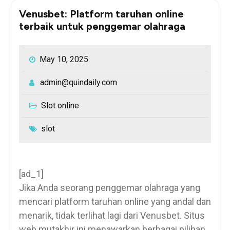
Venusbet: Platform taruhan online
terbaik untuk penggemar olahraga
May 10, 2025
admin@quindaily.com
Slot online
slot
[ad_1]
Jika Anda seorang penggemar olahraga yang
mencari platform taruhan online yang andal dan
menarik, tidak terlihat lagi dari Venusbet. Situs
web mutakhir ini menawarkan berbagai pilihan