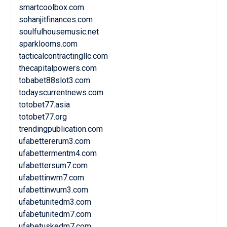
smartcoolbox.com
sohanjitfinances.com
soulfulhousemusic.net
sparklooms.com
tacticalcontractingllc.com
thecapitalpowers.com
tobabet88slot3.com
todayscurrentnews.com
totobet77.asia
totobet77.org
trendingpublication.com
ufabettererum3.com
ufabettermentm4.com
ufabettersum7.com
ufabettinwm7.com
ufabettinwum3.com
ufabetunitedm3.com
ufabetunitedm7.com
ufabetuskedm7.com