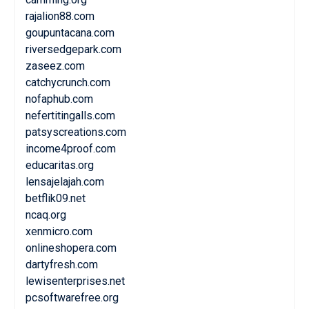
rajalion88.com
goupuntacana.com
riversedgepark.com
zaseez.com
catchycrunch.com
nofaphub.com
nefertitingalls.com
patsyscreations.com
income4proof.com
educaritas.org
lensajelajah.com
betflik09.net
ncaq.org
xenmicro.com
onlineshopera.com
dartyfresh.com
lewisenterprises.net
pcsoftwarefree.org