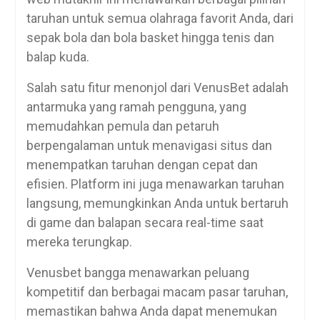
taruhan untuk semua olahraga favorit Anda, dari
sepak bola dan bola basket hingga tenis dan
balap kuda.
Salah satu fitur menonjol dari VenusBet adalah
antarmuka yang ramah pengguna, yang
memudahkan pemula dan petaruh
berpengalaman untuk menavigasi situs dan
menempatkan taruhan dengan cepat dan
efisien. Platform ini juga menawarkan taruhan
langsung, memungkinkan Anda untuk bertaruh
di game dan balapan secara real-time saat
mereka terungkap.
Venusbet bangga menawarkan peluang
kompetitif dan berbagai macam pasar taruhan,
memastikan bahwa Anda dapat menemukan