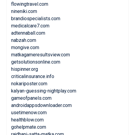
flowingtravel.com
nineniki.com
brandiospecialists.com
medicalcare7.com
adtennaball.com
nabzah.com
mongive.com
matkagameresultsview.com
getsolutionsonline.com
hispinner.org
criticalinsurance.info
nokariposter.com
kalyan-guessing-nightplay.com
gameofpanels.com
androidappsdownloader.com
usetimenow.com
healthblow.com
gohelpmate.com
rajdhani-satta-matka.com