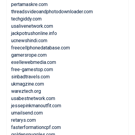
pertamaskre.com
threadsvideoandphotodownloader.com
techgiddy.com
usalivenetwork.com
jackpotrushonline.info
ucnewshindi.com
freecellphonedatabase.com
gamersrope.com
exellewebmedia.com
free-gamestop.com
sinbadtravels.com
ukmagzine.com
wareztech.org
usabestnetwork.com
jessepinkmanoutfit.com
umailsend.com
retarys.com
fasterformationcpf.com
goldensnuggles.com