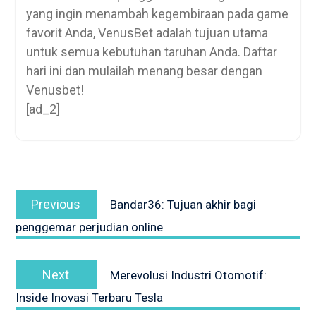
yang ingin menambah kegembiraan pada game
favorit Anda, VenusBet adalah tujuan utama
untuk semua kebutuhan taruhan Anda. Daftar
hari ini dan mulailah menang besar dengan
Venusbet!
[ad_2]
Post
Previous
navigation
Previous
Bandar36: Tujuan akhir bagi
post:
penggemar perjudian online
Next
Next
Merevolusi Industri Otomotif:
post:
Inside Inovasi Terbaru Tesla