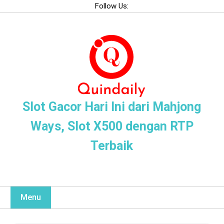
Skip
Follow Us:
to
content
Slot Gacor Hari Ini dari Mahjong
Ways, Slot X500 dengan RTP
Terbaik
Menu