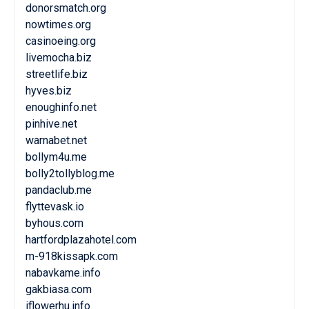
donorsmatch.org
nowtimes.org
casinoeing.org
livemocha.biz
streetlife.biz
hyves.biz
enoughinfo.net
pinhive.net
warnabet.net
bollym4u.me
bolly2tollyblog.me
pandaclub.me
flyttevask.io
byhous.com
hartfordplazahotel.com
m-918kissapk.com
nabavkame.info
gakbiasa.com
iflowerhu.info