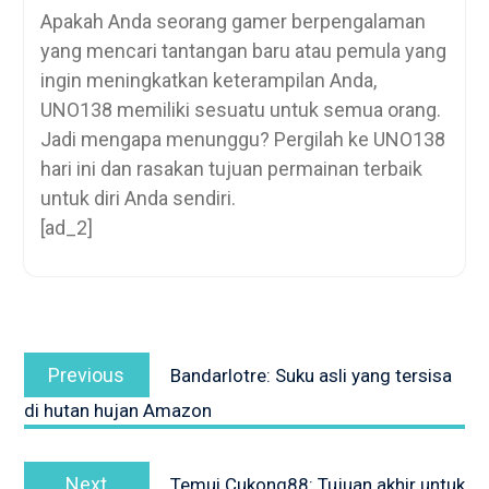
Apakah Anda seorang gamer berpengalaman
yang mencari tantangan baru atau pemula yang
ingin meningkatkan keterampilan Anda,
UNO138 memiliki sesuatu untuk semua orang.
Jadi mengapa menunggu? Pergilah ke UNO138
hari ini dan rasakan tujuan permainan terbaik
untuk diri Anda sendiri.
[ad_2]
Post
Previous
navigation
Previous
Bandarlotre: Suku asli yang tersisa
post:
di hutan hujan Amazon
Next
Next
Temui Cukong88: Tujuan akhir untuk