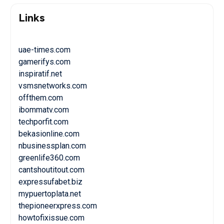
Links
uae-times.com
gamerifys.com
inspiratif.net
vsmsnetworks.com
offthem.com
ibommatv.com
techporfit.com
bekasionline.com
nbusinessplan.com
greenlife360.com
cantshoutitout.com
expressufabet.biz
mypuertoplata.net
thepioneerxpress.com
howtofixissue.com