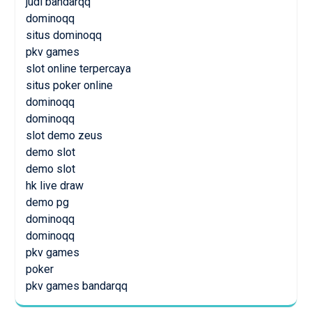
judi bandarqq
dominoqq
situs dominoqq
pkv games
slot online terpercaya
situs poker online
dominoqq
dominoqq
slot demo zeus
demo slot
demo slot
hk live draw
demo pg
dominoqq
dominoqq
pkv games
poker
pkv games bandarqq