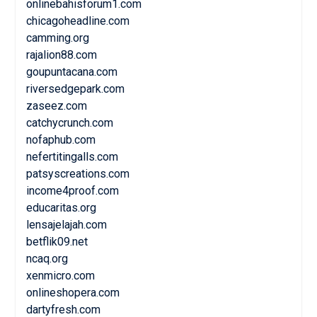
onlinebahisforum1.com
chicagoheadline.com
camming.org
rajalion88.com
goupuntacana.com
riversedgepark.com
zaseez.com
catchycrunch.com
nofaphub.com
nefertitingalls.com
patsyscreations.com
income4proof.com
educaritas.org
lensajelajah.com
betflik09.net
ncaq.org
xenmicro.com
onlineshopera.com
dartyfresh.com