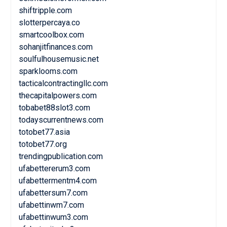
shiftripple.com
slotterpercaya.co
smartcoolbox.com
sohanjitfinances.com
soulfulhousemusic.net
sparklooms.com
tacticalcontractingllc.com
thecapitalpowers.com
tobabet88slot3.com
todayscurrentnews.com
totobet77.asia
totobet77.org
trendingpublication.com
ufabettererum3.com
ufabettermentm4.com
ufabettersum7.com
ufabettinwm7.com
ufabettinwum3.com