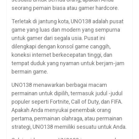
seorang pemain biasa atau gamer hardcore.
Terletak di jantung kota, UNO138 adalah pusat
game yang luas dan modern yang sempurna
untuk gamer dari segala usia. Pusat ini
dilengkapi dengan konsol game canggih,
koneksi internet berkecepatan tinggi, dan
tempat duduk yang nyaman untuk berjam-jam
bermain game.
UNO138 menawarkan berbagai macam
permainan untuk dipilih, termasuk judul -judul
populer seperti Fortnite, Call of Duty, dan FIFA.
Apakah Anda menyukai penembak orang
pertama, permainan olahraga, atau permainan
strategi, UNO138 memiliki sesuatu untuk Anda.