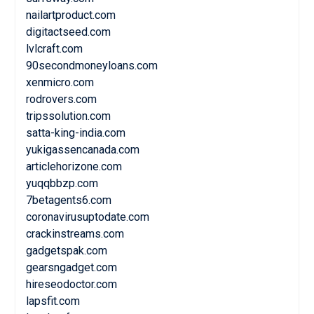
nailartproduct.com
digitactseed.com
lvlcraft.com
90secondmoneyloans.com
xenmicro.com
rodrovers.com
tripssolution.com
satta-king-india.com
yukigassencanada.com
articlehorizone.com
yuqqbbzp.com
7betagents6.com
coronavirusuptodate.com
crackinstreams.com
gadgetspak.com
gearsngadget.com
hireseodoctor.com
lapsfit.com