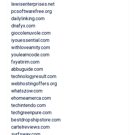
lewisenterprises.net
pcsoftwarefree.org
dailylinking.com
dnafyx.com
giocolenuvole.com
iyouessential.com
withloveamity.com
youlearncode.com
fxyatirim.com
abbuguide.com
technologyresult.com
webhostingoffers.org
whatszow.com
ehomeamerca.com
techintendo.com
techgreenpure.com
bestdropshipstore.com
cartelreviews.com
surfsway.com