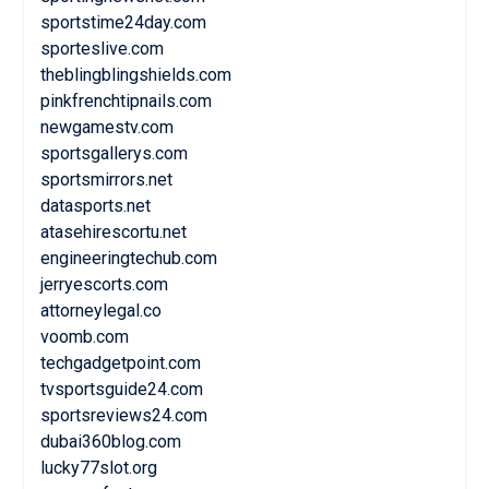
sportstime24day.com
sporteslive.com
theblingblingshields.com
pinkfrenchtipnails.com
newgamestv.com
sportsgallerys.com
sportsmirrors.net
datasports.net
atasehirescortu.net
engineeringtechub.com
jerryescorts.com
attorneylegal.co
voomb.com
techgadgetpoint.com
tvsportsguide24.com
sportsreviews24.com
dubai360blog.com
lucky77slot.org