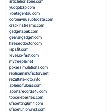
articlehorizone.com
yuqqbbzp.com
7betagents6.com
coronavirusuptodate.com
crackinstreams.com
gadgetspak.com
gearsngadget.com
hireseodoctor.com
lapsfit.com
levelup-fast.com
mytreepla.net
pokersimulations.com
replicamanufactory.net
rezultate-loto.info
splendifulous.com
sportsrecords4u.com
topceleberites.com
ufabetting8m4.com
ufabetunionum3.com