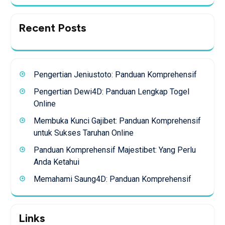
Recent Posts
Pengertian Jeniustoto: Panduan Komprehensif
Pengertian Dewi4D: Panduan Lengkap Togel
Online
Membuka Kunci Gajibet: Panduan Komprehensif
untuk Sukses Taruhan Online
Panduan Komprehensif Majestibet: Yang Perlu
Anda Ketahui
Memahami Saung4D: Panduan Komprehensif
Links