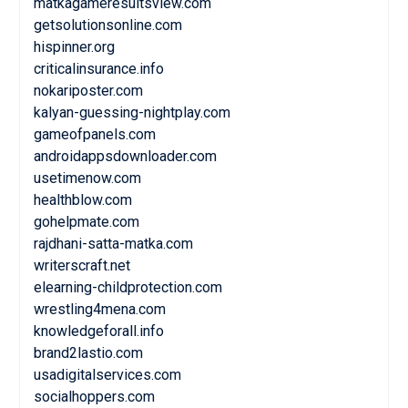
matkagameresultsview.com
getsolutionsonline.com
hispinner.org
criticalinsurance.info
nokariposter.com
kalyan-guessing-nightplay.com
gameofpanels.com
androidappsdownloader.com
usetimenow.com
healthblow.com
gohelpmate.com
rajdhani-satta-matka.com
writerscraft.net
elearning-childprotection.com
wrestling4mena.com
knowledgeforall.info
brand2lastio.com
usadigitalservices.com
socialhoppers.com