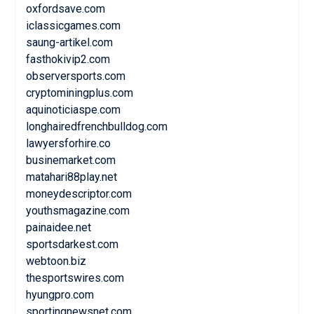
oxfordsave.com
iclassicgames.com
saung-artikel.com
fasthokivip2.com
observersports.com
cryptominingplus.com
aquinoticiaspe.com
longhairedfrenchbulldog.com
lawyersforhire.co
businemarket.com
matahari88play.net
moneydescriptor.com
youthsmagazine.com
painaidee.net
sportsdarkest.com
webtoon.biz
thesportswires.com
hyungpro.com
sportingnewsnet.com