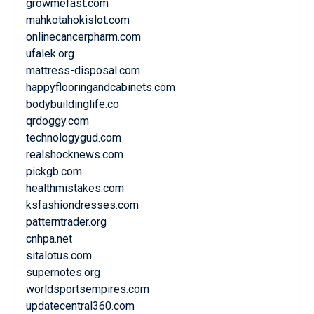
growmefast.com
mahkotahokislot.com
onlinecancerpharm.com
ufalek.org
mattress-disposal.com
happyflooringandcabinets.com
bodybuildinglife.co
qrdoggy.com
technologygud.com
realshocknews.com
pickgb.com
healthmistakes.com
ksfashiondresses.com
patterntrader.org
cnhpa.net
sitalotus.com
supernotes.org
worldsportsempires.com
updatecentral360.com