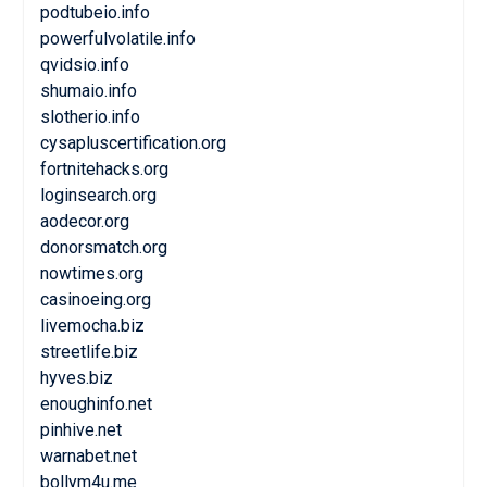
podtubeio.info
powerfulvolatile.info
qvidsio.info
shumaio.info
slotherio.info
cysapluscertification.org
fortnitehacks.org
loginsearch.org
aodecor.org
donorsmatch.org
nowtimes.org
casinoeing.org
livemocha.biz
streetlife.biz
hyves.biz
enoughinfo.net
pinhive.net
warnabet.net
bollym4u.me