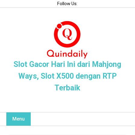
Skip
Follow Us:
to
content
Slot Gacor Hari Ini dari Mahjong
Ways, Slot X500 dengan RTP
Terbaik
Menu