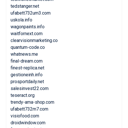
tedstanger.net
ufabett732um3.com
uskola.info
wagonpaints.info
waitfornext.com
clearvisionmarketing.co
quantum-code.co
whatnews.me
final-dream.com
finest-replica.net
gestioneinh.info
prosportdaily.net
salesinvest22.com
teseract.org
trendy-ama-shop.com
ufabett732m7.com
visiofood.com
droidwindow.com