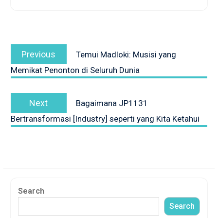
Post
Previous
navigation
Previous
Temui Madloki: Musisi yang
post:
Memikat Penonton di Seluruh Dunia
Next
Next
Bagaimana JP1131
post:
Bertransformasi [Industry] seperti yang Kita Ketahui
Search
Search