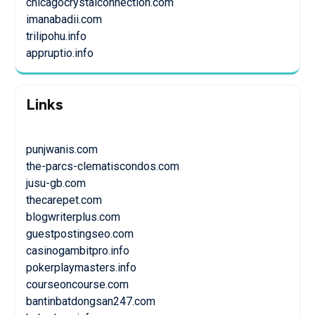
chicagocrystalconnection.com
imanabadii.com
trilipohu.info
appruptio.info
Links
punjwanis.com
the-parcs-clematiscondos.com
jusu-gb.com
thecarepet.com
blogwriterplus.com
guestpostingseo.com
casinogambitpro.info
pokerplaymasters.info
courseoncourse.com
bantinbatdongsan247.com