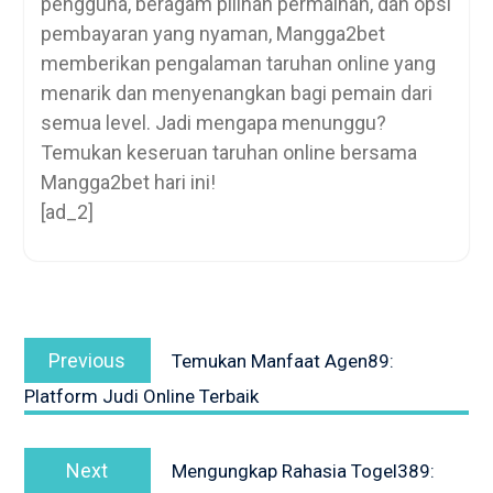
pengguna, beragam pilihan permainan, dan opsi
pembayaran yang nyaman, Mangga2bet
memberikan pengalaman taruhan online yang
menarik dan menyenangkan bagi pemain dari
semua level. Jadi mengapa menunggu?
Temukan keseruan taruhan online bersama
Mangga2bet hari ini!
[ad_2]
Post
Previous
navigation
Previous
Temukan Manfaat Agen89:
post:
Platform Judi Online Terbaik
Next
Next
Mengungkap Rahasia Togel389:
post: