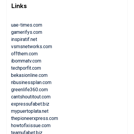
Links
uae-times.com
gamerifys.com
inspiratif.net
vsmsnetworks.com
offthem.com
ibommatv.com
techporfit.com
bekasionline.com
nbusinessplan.com
greenlife360.com
cantshoutitout.com
expressufabet.biz
mypuertoplata.net
thepioneerxpress.com
howtofixissue.com
teamufabet.biz