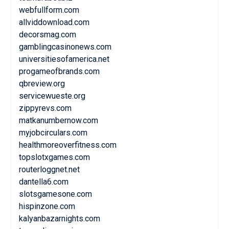
webfullform.com
allviddownload.com
decorsmag.com
gamblingcasinonews.com
universitiesofamerica.net
progameofbrands.com
qbreview.org
servicewueste.org
zippyrevs.com
matkanumbernow.com
myjobcirculars.com
healthmoreoverfitness.com
topslotxgames.com
routerloggnet.net
dantella6.com
slotsgamesone.com
hispinzone.com
kalyanbazarnights.com