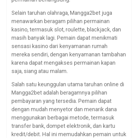
Selain taruhan olahraga, Mangga2bet juga
menawarkan beragam pilihan permainan
kasino, termasuk slot, roulette, blackjack, dan
masih banyak lagi. Pemain dapat menikmati
sensasi kasino dari kenyamanan rumah
mereka sendiri, dengan kenyamanan tambahan
karena dapat mengakses permainan kapan
saja, siang atau malam.
Salah satu keunggulan utama taruhan online di
Mangga2bet adalah beragamnya pilihan
pembayaran yang tersedia. Pemain dapat
dengan mudah menyetor dan menarik dana
menggunakan berbagai metode, termasuk
transfer bank, dompet elektronik, dan kartu
kredit/debit. Hal ini memudahkan pemain untuk