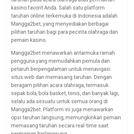
kasino favorit Anda. Salah satu platform
taruhan online terkemuka di Indonesia adalah
Mangga2bet, yang menyediakan berbagai
pilihan taruhan bagi para pecinta olahraga dan
pemain kasino.
Mangga2bet menawarkan antarmuka ramah
pengguna yang memudahkan pemula dan
petaruh berpengalaman untuk menavigasi
situs web dan memasang taruhan. Dengan
beragam pilihan acara olahraga, termasuk
sepak bola, bola basket, tenis, dan banyak lagi,
selalu ada sesuatu untuk semua orang di
Mangga2bet. Platform ini juga menawarkan
opsi taruhan langsung, memungkinkan pemain
memasang taruhan secara real-time saat
permainan berlangsung.