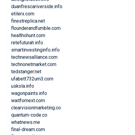
duanfrescariverside.info
etilerx.com
finestreplica.net
flounderandfumble.com
healthohunt.com
retefuturah.info
smartinvestinginfo.info
technewsalliance.com
technonetmarket.com
tedstanger.net
ufabett732um3.com
uskola.info
wagonpaints.info
waitfornext.com
clearvisionmarketing.co
quantum-code.co
whatnews.me
final-dream.com