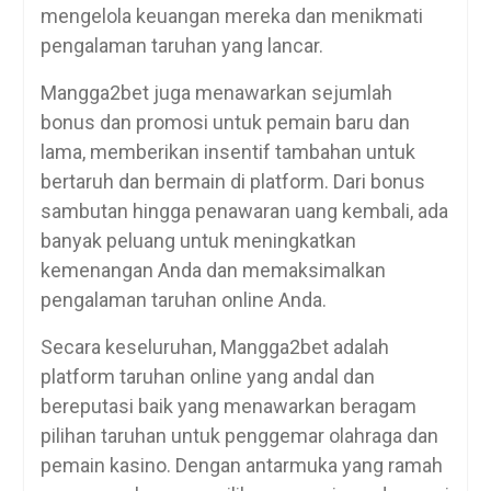
mengelola keuangan mereka dan menikmati
pengalaman taruhan yang lancar.
Mangga2bet juga menawarkan sejumlah
bonus dan promosi untuk pemain baru dan
lama, memberikan insentif tambahan untuk
bertaruh dan bermain di platform. Dari bonus
sambutan hingga penawaran uang kembali, ada
banyak peluang untuk meningkatkan
kemenangan Anda dan memaksimalkan
pengalaman taruhan online Anda.
Secara keseluruhan, Mangga2bet adalah
platform taruhan online yang andal dan
bereputasi baik yang menawarkan beragam
pilihan taruhan untuk penggemar olahraga dan
pemain kasino. Dengan antarmuka yang ramah