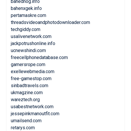
bahednog.info
bahenxgek.info
pertamaskre.com
threadsvideoandphotodownloader.com
techgiddy.com
usalivenetwork.com
jackpotrushonline.info
ucnewshindi.com
freecellphonedatabase.com
gamersrope.com
exellewebmedia.com
free-gamestop.com
sinbadtravels.com
ukmagzine.com
wareztech.org
usabestnetwork.com
jessepinkmanoutfit.com
umailsend.com
retarys.com