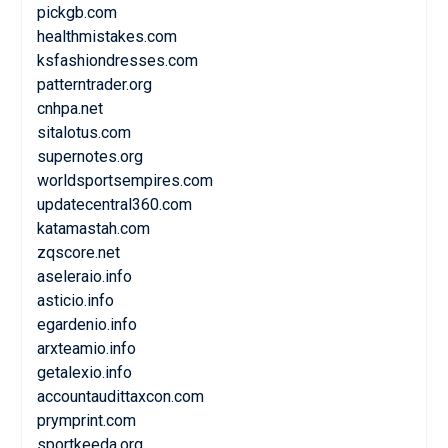
pickgb.com
healthmistakes.com
ksfashiondresses.com
patterntrader.org
cnhpa.net
sitalotus.com
supernotes.org
worldsportsempires.com
updatecentral360.com
katamastah.com
zqscore.net
aseleraio.info
asticio.info
egardenio.info
arxteamio.info
getalexio.info
accountaudittaxcon.com
prymprint.com
sportkeeda.org