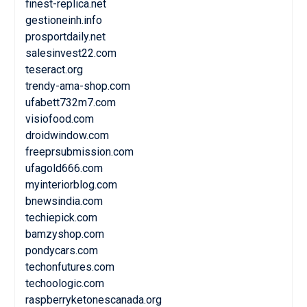
finest-replica.net
gestioneinh.info
prosportdaily.net
salesinvest22.com
teseract.org
trendy-ama-shop.com
ufabett732m7.com
visiofood.com
droidwindow.com
freeprsubmission.com
ufagold666.com
myinteriorblog.com
bnewsindia.com
techiepick.com
bamzyshop.com
pondycars.com
techonfutures.com
techoologic.com
raspberryketonescanada.org