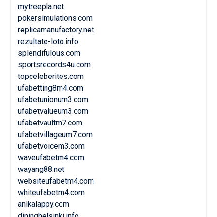
mytreepla.net
pokersimulations.com
replicamanufactory.net
rezultate-loto.info
splendifulous.com
sportsrecords4u.com
topceleberites.com
ufabetting8m4.com
ufabetunionum3.com
ufabetvalueum3.com
ufabetvaultm7.com
ufabetvillageum7.com
ufabetvoicem3.com
waveufabetm4.com
wayang88.net
websiteufabetm4.com
whiteufabetm4.com
anikalappy.com
dininghelsinki.info