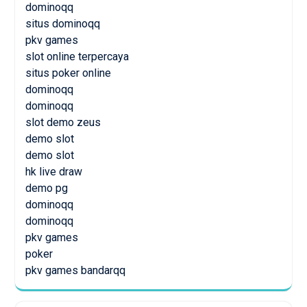
dominoqq
situs dominoqq
pkv games
slot online terpercaya
situs poker online
dominoqq
dominoqq
slot demo zeus
demo slot
demo slot
hk live draw
demo pg
dominoqq
dominoqq
pkv games
poker
pkv games bandarqq