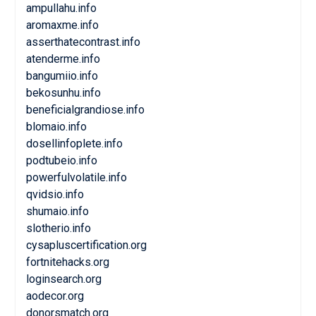
ampullahu.info
aromaxme.info
asserthatecontrast.info
atenderme.info
bangumiio.info
bekosunhu.info
beneficialgrandiose.info
blomaio.info
dosellinfoplete.info
podtubeio.info
powerfulvolatile.info
qvidsio.info
shumaio.info
slotherio.info
cysapluscertification.org
fortnitehacks.org
loginsearch.org
aodecor.org
donorsmatch.org