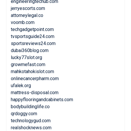
engineeringtechub.com
jerryescorts.com
attorneylegal.co
voomb.com
techgadgetpoint.com
tvsportsguide24.com
sportsreviews24.com
dubai360blog.com
lucky77slot.org
growmefast.com
mahkotahokislot.com
onlinecancerpharm.com
ufalek.org
mattress-disposal.com
happyflooringandcabinets.com
bodybuildinglife.co
qrdoggy.com
technologygud.com
realshocknews.com