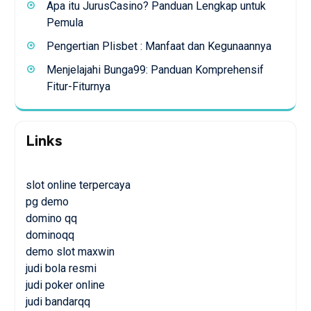
Apa itu JurusCasino? Panduan Lengkap untuk
Pemula
Pengertian Plisbet : Manfaat dan Kegunaannya
Menjelajahi Bunga99: Panduan Komprehensif
Fitur-Fiturnya
Links
slot online terpercaya
pg demo
domino qq
dominoqq
demo slot maxwin
judi bola resmi
judi poker online
judi bandarqq