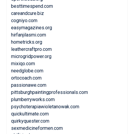
besttimespend.com
careandcure.biz
cogniyo.com
easymagazines.org
hirfanjilasmi.com
hometricks.org
leathercraftpro.com
microgridpower.org
mixiqo.com
needglobe.com
ortocoach.com
passionawe.com
pittsburghpaintingprofessionals.com
plumberryworks.com
psychoterapiawioletanowak.com
quickultimate.com
quirkyquester.com
sexmedicineformen.com