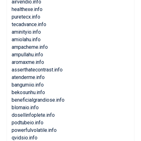
airvendio.info
healthexe.info
puretecx.info
tecadvance.info
aminityio.info
amiolahu.info
ampacheme.info
ampullahu.info
aromaxme.info
asserthatecontrast.info
atenderme.info
bangumiio.info
bekosunhu.info
beneficialgrandiose.info
blomaio.info
dosellinfoplete.info
podtubeio.info
powerfulvolatile.info
qvidsio.info