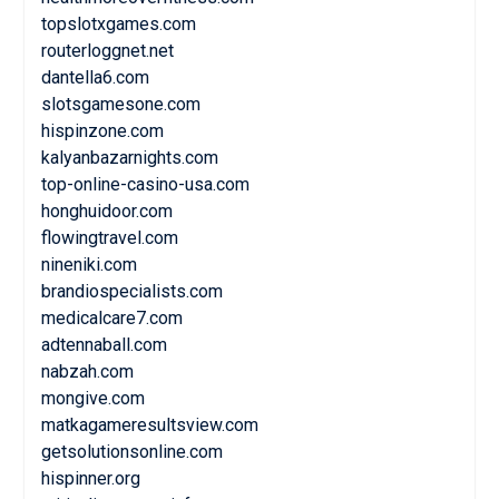
topslotxgames.com
routerloggnet.net
dantella6.com
slotsgamesone.com
hispinzone.com
kalyanbazarnights.com
top-online-casino-usa.com
honghuidoor.com
flowingtravel.com
nineniki.com
brandiospecialists.com
medicalcare7.com
adtennaball.com
nabzah.com
mongive.com
matkagameresultsview.com
getsolutionsonline.com
hispinner.org