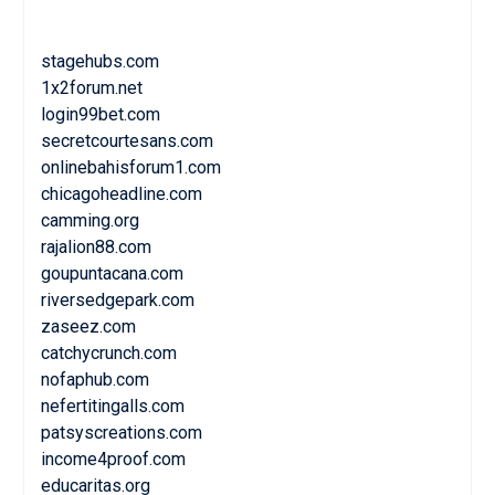
stagehubs.com
1x2forum.net
login99bet.com
secretcourtesans.com
onlinebahisforum1.com
chicagoheadline.com
camming.org
rajalion88.com
goupuntacana.com
riversedgepark.com
zaseez.com
catchycrunch.com
nofaphub.com
nefertitingalls.com
patsyscreations.com
income4proof.com
educaritas.org