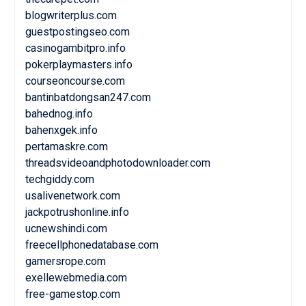
blogwriterplus.com
guestpostingseo.com
casinogambitpro.info
pokerplaymasters.info
courseoncourse.com
bantinbatdongsan247.com
bahednog.info
bahenxgek.info
pertamaskre.com
threadsvideoandphotodownloader.com
techgiddy.com
usalivenetwork.com
jackpotrushonline.info
ucnewshindi.com
freecellphonedatabase.com
gamersrope.com
exellewebmedia.com
free-gamestop.com