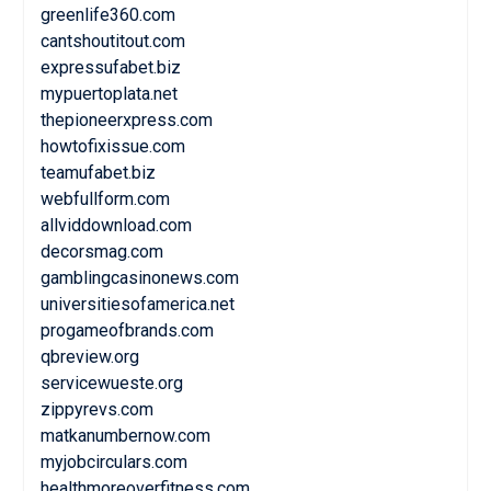
greenlife360.com
cantshoutitout.com
expressufabet.biz
mypuertoplata.net
thepioneerxpress.com
howtofixissue.com
teamufabet.biz
webfullform.com
allviddownload.com
decorsmag.com
gamblingcasinonews.com
universitiesofamerica.net
progameofbrands.com
qbreview.org
servicewueste.org
zippyrevs.com
matkanumbernow.com
myjobcirculars.com
healthmoreoverfitness.com