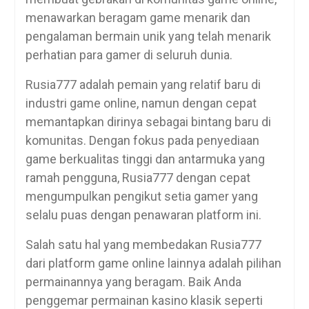
menawarkan beragam game menarik dan
pengalaman bermain unik yang telah menarik
perhatian para gamer di seluruh dunia.
Rusia777 adalah pemain yang relatif baru di
industri game online, namun dengan cepat
memantapkan dirinya sebagai bintang baru di
komunitas. Dengan fokus pada penyediaan
game berkualitas tinggi dan antarmuka yang
ramah pengguna, Rusia777 dengan cepat
mengumpulkan pengikut setia gamer yang
selalu puas dengan penawaran platform ini.
Salah satu hal yang membedakan Rusia777
dari platform game online lainnya adalah pilihan
permainannya yang beragam. Baik Anda
penggemar permainan kasino klasik seperti