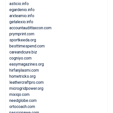
asticio.info
egardenio.info
arxteamio.info
getalexio.info
accountaudittaxcon.com
prymprint.com
sportkeeda.org
besttimespend.com
careandcure.biz
cogniyo.com
easymagazines.org
hirfanjilasmi.com
hometricks.org
leathercraftpro.com
microgridpower.org
mixiqo.com
needglobe.com
ortocoach.com
passionawe.com