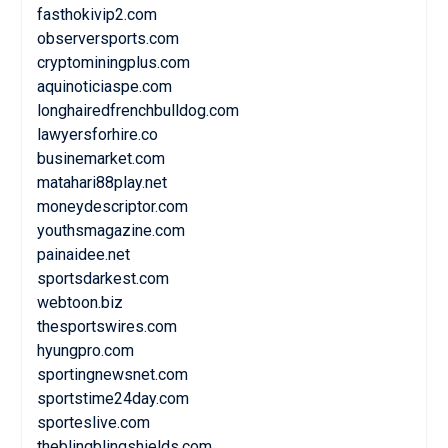
fasthokivip2.com
observersports.com
cryptominingplus.com
aquinoticiaspe.com
longhairedfrenchbulldog.com
lawyersforhire.co
businemarket.com
matahari88play.net
moneydescriptor.com
youthsmagazine.com
painaidee.net
sportsdarkest.com
webtoon.biz
thesportswires.com
hyungpro.com
sportingnewsnet.com
sportstime24day.com
sporteslive.com
theblingblingshields.com