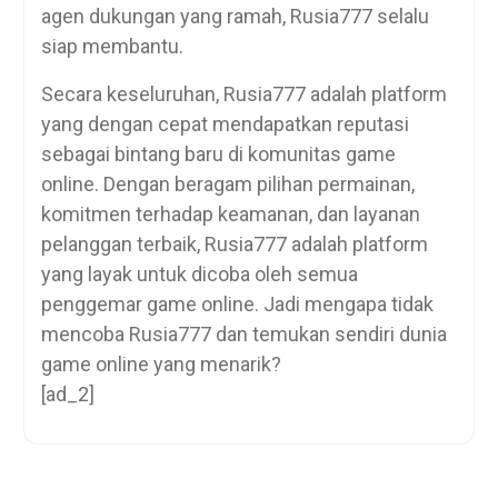
agen dukungan yang ramah, Rusia777 selalu
siap membantu.
Secara keseluruhan, Rusia777 adalah platform
yang dengan cepat mendapatkan reputasi
sebagai bintang baru di komunitas game
online. Dengan beragam pilihan permainan,
komitmen terhadap keamanan, dan layanan
pelanggan terbaik, Rusia777 adalah platform
yang layak untuk dicoba oleh semua
penggemar game online. Jadi mengapa tidak
mencoba Rusia777 dan temukan sendiri dunia
game online yang menarik?
[ad_2]