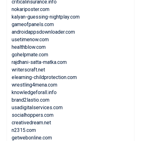
criticalinsurance.info
nokariposter.com
kalyan-guessing-nightplay.com
gameofpanels.com
androidappsdownloader.com
usetimenow.com
healthblow.com
gohelpmate.com
rajdhani-satta-matka.com
writerscraft.net
elearning-childprotection.com
wrestling4mena.com
knowledgeforall.info
brand2lastio.com
usadigitalservices.com
socialhoppers.com
creativedream.net
n2315.com
getwebonline.com