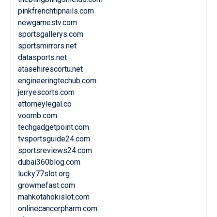
pinkfrenchtipnails.com
newgamestv.com
sportsgallerys.com
sportsmirrors.net
datasports.net
atasehirescortu.net
engineeringtechub.com
jerryescorts.com
attorneylegal.co
voomb.com
techgadgetpoint.com
tvsportsguide24.com
sportsreviews24.com
dubai360blog.com
lucky77slot.org
growmefast.com
mahkotahokislot.com
onlinecancerpharm.com