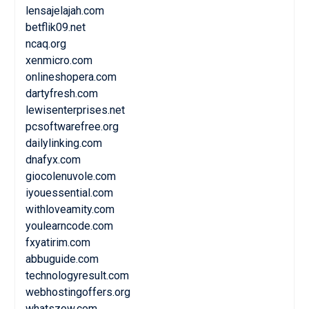
lensajelajah.com
betflik09.net
ncaq.org
xenmicro.com
onlineshopera.com
dartyfresh.com
lewisenterprises.net
pcsoftwarefree.org
dailylinking.com
dnafyx.com
giocolenuvole.com
iyouessential.com
withloveamity.com
youlearncode.com
fxyatirim.com
abbuguide.com
technologyresult.com
webhostingoffers.org
whatszow.com