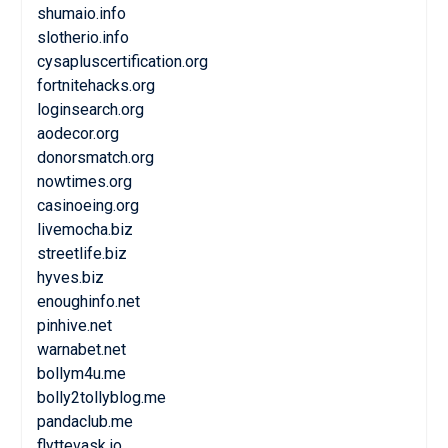
shumaio.info
slotherio.info
cysapluscertification.org
fortnitehacks.org
loginsearch.org
aodecor.org
donorsmatch.org
nowtimes.org
casinoeing.org
livemocha.biz
streetlife.biz
hyves.biz
enoughinfo.net
pinhive.net
warnabet.net
bollym4u.me
bolly2tollyblog.me
pandaclub.me
flyttevask.io