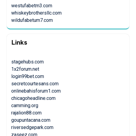
westufabetm3.com
whiskeybrothersllc.com
wildufabetum7.com
Links
stagehubs.com
1x2forum.net
login99bet.com
secretcourtesans.com
onlinebahisforum1.com
chicagoheadline.com
camming.org
rajalion88.com
goupuntacana.com
riversedgepark.com
zaseez.com