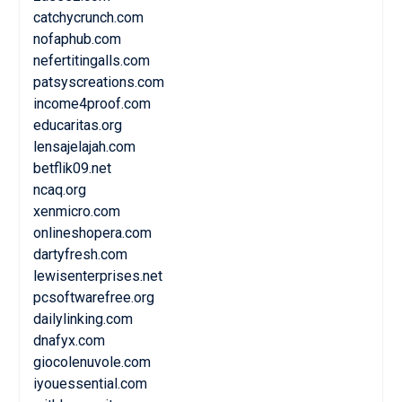
catchycrunch.com
nofaphub.com
nefertitingalls.com
patsyscreations.com
income4proof.com
educaritas.org
lensajelajah.com
betflik09.net
ncaq.org
xenmicro.com
onlineshopera.com
dartyfresh.com
lewisenterprises.net
pcsoftwarefree.org
dailylinking.com
dnafyx.com
giocolenuvole.com
iyouessential.com