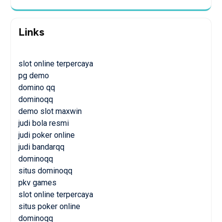
Links
slot online terpercaya
pg demo
domino qq
dominoqq
demo slot maxwin
judi bola resmi
judi poker online
judi bandarqq
dominoqq
situs dominoqq
pkv games
slot online terpercaya
situs poker online
dominoqq