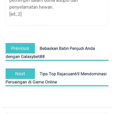
pemimpin dalam dunia adopsi dan
penyelamatan hewan.
[ad_2]
Post
Previous
navigation
Previous
Bebaskan Batin Penjudi Anda
post:
dengan Galaxybet88
Next
Next
Tips Top Rajacuan69 Mendominasi
post:
Persaingan di Game Online