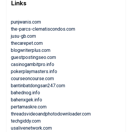
Links
punjwanis.com
the-parcs-clematiscondos.com
jusu-gb.com
thecarepet.com
blogwriterplus.com
guestpostingseo.com
casinogambitpro.info
pokerplaymasters.info
courseoncourse.com
bantinbatdongsan247.com
bahednog.info
bahenxgek.info
pertamaskre.com
threadsvideoandphotodownloader.com
techgiddy.com
usalivenetwork.com