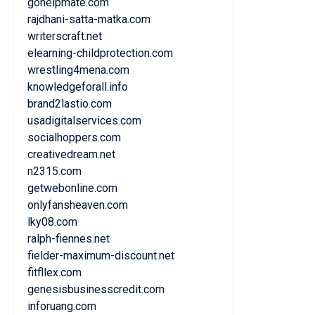
gohelpmate.com
rajdhani-satta-matka.com
writerscraft.net
elearning-childprotection.com
wrestling4mena.com
knowledgeforall.info
brand2lastio.com
usadigitalservices.com
socialhoppers.com
creativedream.net
n2315.com
getwebonline.com
onlyfansheaven.com
lky08.com
ralph-fiennes.net
fielder-maximum-discount.net
fitfllex.com
genesisbusinesscredit.com
inforuang.com