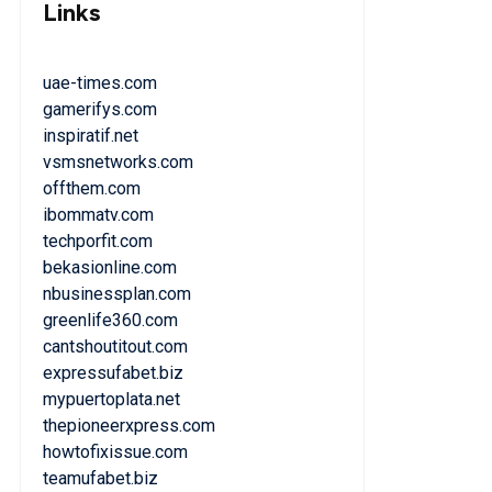
Links
uae-times.com
gamerifys.com
inspiratif.net
vsmsnetworks.com
offthem.com
ibommatv.com
techporfit.com
bekasionline.com
nbusinessplan.com
greenlife360.com
cantshoutitout.com
expressufabet.biz
mypuertoplata.net
thepioneerxpress.com
howtofixissue.com
teamufabet.biz