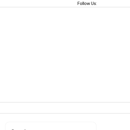
Follow Us: