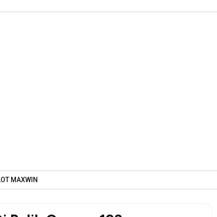
LOT MAXWIN