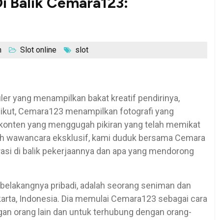
Di Balik Cemara123:
m
Slot online
slot
er yang menampilkan bakat kreatif pendirinya,
gikut, Cemara123 menampilkan fotografi yang
n konten yang menggugah pikiran yang telah memikat
ah wawancara eksklusif, kami duduk bersama Cemara
irasi di balik pekerjaannya dan apa yang mendorong
belakangnya pribadi, adalah seorang seniman dan
akarta, Indonesia. Dia memulai Cemara123 sebagai cara
gan orang lain dan untuk terhubung dengan orang-