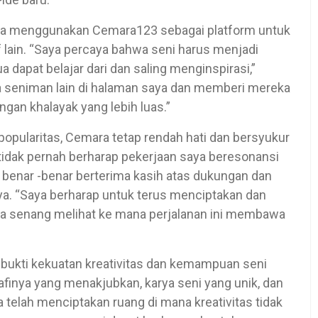
juga menggunakan Cemara123 sebagai platform untuk
lain. “Saya percaya bahwa seni harus menjadi
dapat belajar dari dan saling menginspirasi,”
a seniman lain di halaman saya dan memberi mereka
gan khalayak yang lebih luas.”
opularitas, Cemara tetap rendah hati dan bersyukur
tidak pernah berharap pekerjaan saya beresonansi
a benar -benar berterima kasih atas dukungan dan
nya. “Saya berharap untuk terus menciptakan dan
aya senang melihat ke mana perjalanan ini membawa
bukti kekuatan kreativitas dan kemampuan seni
afinya yang menakjubkan, karya seni yang unik, dan
telah menciptakan ruang di mana kreativitas tidak