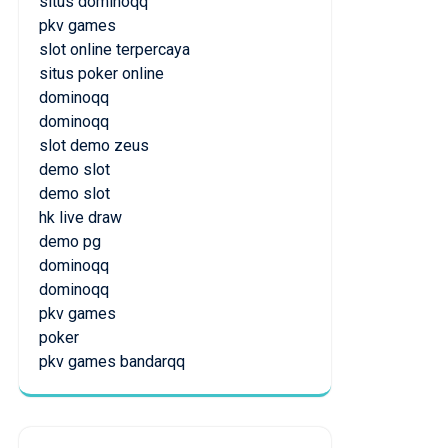
situs dominoqq
pkv games
slot online terpercaya
situs poker online
dominoqq
dominoqq
slot demo zeus
demo slot
demo slot
hk live draw
demo pg
dominoqq
dominoqq
pkv games
poker
pkv games bandarqq