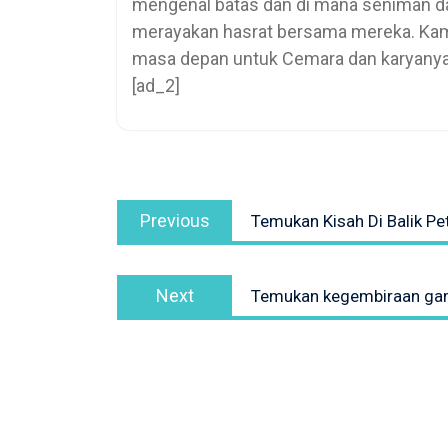
mengenal batas dan di mana seniman d
merayakan hasrat bersama mereka. Kami 
masa depan untuk Cemara dan karyanya
[ad_2]
Post
Previous
navigation
Previous
Temukan Kisah Di Balik P
post:
Next
Next
Temukan kegembiraan gam
post: