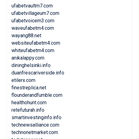
ufabetvaultm7.com
ufabetvillageum7.com
ufabetvoicem3.com
waveufabetm4.com
wayang88.net
websiteufabetm4.com
whiteufabetm4.com
anikalappy.com
dininghelsinki.info
duanfrescariverside.info
etilerx.com
finestreplica.net
flounderandfumble.com
healthohunt.com
retefuturah.info
smartinvestinginfo.info
technewsalliance.com
technonetmarket.com