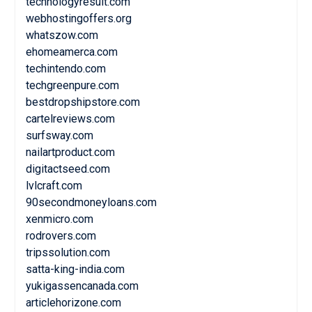
technologyresult.com
webhostingoffers.org
whatszow.com
ehomeamerca.com
techintendo.com
techgreenpure.com
bestdropshipstore.com
cartelreviews.com
surfsway.com
nailartproduct.com
digitactseed.com
lvlcraft.com
90secondmoneyloans.com
xenmicro.com
rodrovers.com
tripssolution.com
satta-king-india.com
yukigassencanada.com
articlehorizone.com