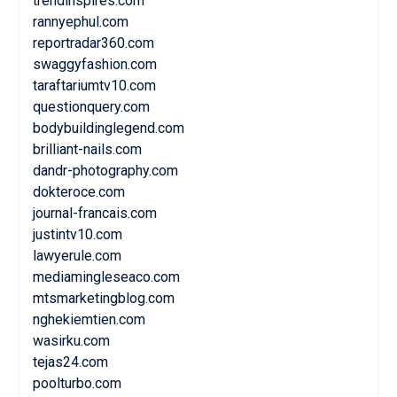
trendinspires.com
rannyephul.com
reportradar360.com
swaggyfashion.com
taraftariumtv10.com
questionquery.com
bodybuildinglegend.com
brilliant-nails.com
dandr-photography.com
dokteroce.com
journal-francais.com
justintv10.com
lawyerule.com
mediamingleseaco.com
mtsmarketingblog.com
nghekiemtien.com
wasirku.com
tejas24.com
poolturbo.com