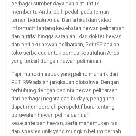
berbagai sumber daya dan alat untuk
membantu Anda lebih peduli pada teman -
teman berbulu Anda. Dari artikel dan video
informatif tentang kesehatan hewan peliharaan
dan nutrisi hingga saran ahli dari dokter hewan
dan perilaku hewan peliharaan, Petir99 adalah
toko serba ada untuk semua kebutuhan Anda
yang terkait dengan hewan peliharaan.
Tapi mungkin aspek yang paling menarik dari
PETIR99 adalah jangkauan globalnya. Dengan
terhubung dengan pecinta hewan peliharaan
dari berbagai negara dan budaya, pengguna
dapat memperoleh perspektif baru tentang
perawatan hewan peliharaan dan
kesejahteraan hewan, serta menemukan ras
dan spesies unik yang mungkin belum pernah