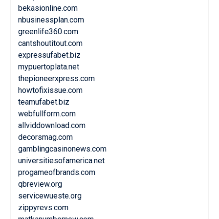
bekasionline.com
nbusinessplan.com
greenlife360.com
cantshoutitout.com
expressufabet.biz
mypuertoplata.net
thepioneerxpress.com
howtofixissue.com
teamufabet.biz
webfullform.com
allviddownload.com
decorsmag.com
gamblingcasinonews.com
universitiesofamerica.net
progameofbrands.com
qbreview.org
servicewueste.org
zippyrevs.com