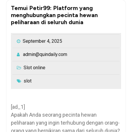
Temui Petir99: Platform yang
menghubungkan pecinta hewan
peliharaan di seluruh dunia
September 4, 2025
admin@quindaily.com
Slot online
slot
[ad_1]
Apakah Anda seorang pecinta hewan
peliharaan yang ingin terhubung dengan orang-
orang yang berpikiran sama dari seluruh dunia?