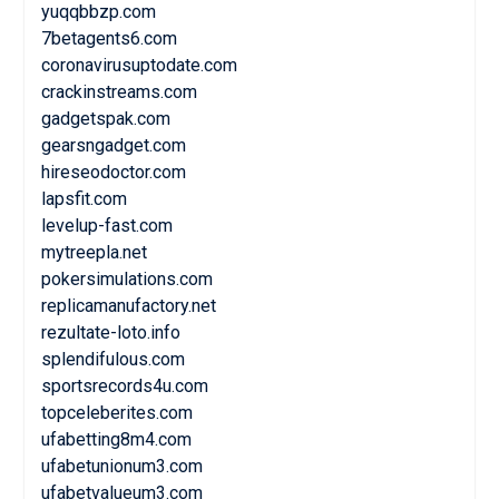
yuqqbbzp.com
7betagents6.com
coronavirusuptodate.com
crackinstreams.com
gadgetspak.com
gearsngadget.com
hireseodoctor.com
lapsfit.com
levelup-fast.com
mytreepla.net
pokersimulations.com
replicamanufactory.net
rezultate-loto.info
splendifulous.com
sportsrecords4u.com
topceleberites.com
ufabetting8m4.com
ufabetunionum3.com
ufabetvalueum3.com