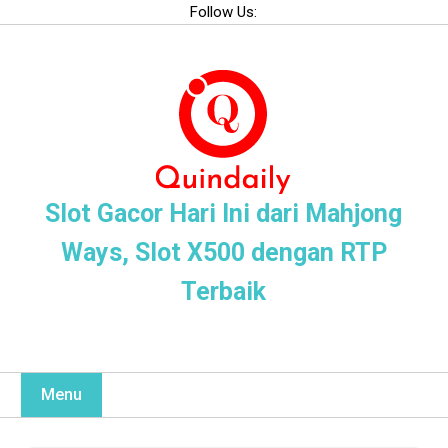
Skip
Follow Us:
to
content
Slot Gacor Hari Ini dari Mahjong
Ways, Slot X500 dengan RTP
Terbaik
Menu