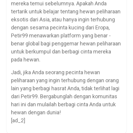
mereka temui sebelumnya. Apakah Anda
tertarik untuk belajar tentang hewan peliharaan
eksotis dari Asia, atau hanya ingin terhubung
dengan sesama pecinta kucing dari Eropa,
Petir99 menawarkan platform yang benar -
benar global bagi penggemar hewan peliharaan
untuk berkumpul dan berbagi cinta mereka
pada hewan.
Jadi, jika Anda seorang pecinta hewan
peliharaan yang ingin terhubung dengan orang
lain yang berbagi hasrat Anda, tidak terlihat lagi
dari Petir99. Bergabunglah dengan komunitas
hari ini dan mulailah berbagi cinta Anda untuk
hewan dengan dunia!
[ad_2]