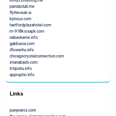
bolly2tollyblog.me
pandaclub.me
flyttevask.io
byhous.com
hartfordplazahotel.com
m-918kissapk.com
nabavkame.info
gakbiasa.com
iflowerhu.info
chicagocrystalconnection.com
imanabadii.com
trilipohu.info
appruptio.info
Links
punjwanis.com