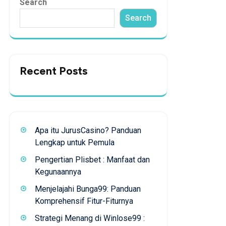
Search
Search
Recent Posts
Apa itu JurusCasino? Panduan
Lengkap untuk Pemula
Pengertian Plisbet : Manfaat dan
Kegunaannya
Menjelajahi Bunga99: Panduan
Komprehensif Fitur-Fiturnya
Strategi Menang di Winlose99 :