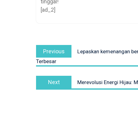
tinggal!
[ad_2]
Post
Previous
navigation
Previous
Lepaskan kemenangan ber
post:
Terbesar
Next
Next
Merevolusi Energi Hijau:
post: