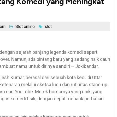
ntang Komedi yang Meningkat
com
Slot online
slot
, dengan sejarah panjang legenda komedi seperti
Grover. Namun, ada bintang baru yang sedang naik daun
mbuat nama untuk dirinya sendiri – Jokibandar.
esh Kumar, berasal dari sebuah kota kecil di Uttar
etenaran melalui sketsa lucu dan rutinitas stand-up
gram dan YouTube. Merek humornya yang unik, yang
gan komedi fisik, dengan cepat menarik perhatian
komedian lain adalah kemampuannya untuk