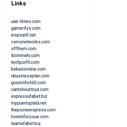
Links
uae-times.com
gamerifys.com
inspiratif.net
vsmsnetworks.com
offthem.com
ibommatv.com
techporfit.com
bekasionline.com
nbusinessplan.com
greenlife360.com
cantshoutitout.com
expressufabet.biz
mypuertoplata.net
thepioneerxpress.com
howtofixissue.com
teamufabet.biz