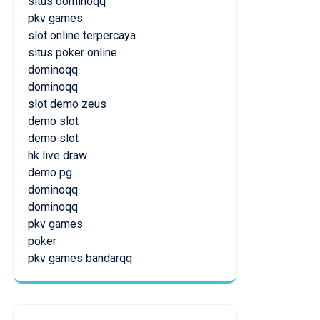
situs dominoqq
pkv games
slot online terpercaya
situs poker online
dominoqq
dominoqq
slot demo zeus
demo slot
demo slot
hk live draw
demo pg
dominoqq
dominoqq
pkv games
poker
pkv games bandarqq