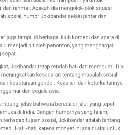
 dan rahmat. Apakah dia mengolok-olok situasi
lah sosial, humor Jokibandar selalu pintar dan
ar juga tampil di berbagai klub komedi dan acara di
elalu menjadi hit oleh penonton, yang menghargai
 cepat.
kat, Jokibandar tetap rendah hati dan membumi. Dia
 meningkatkan kesadaran tentang masalah sosial
 dan kesetaraan gender. Keaslian dan keterkaitannya
ggemar dari segala usia.
ambung, jelas bahwa ia berada di jalur yang tepat
kemuka di India. Dengan humornya yang tajam,
terhadap tujuan sosial, Jokibandar adalah bintang
edi. Hati -hati, karena monyet ini ada di sini untuk