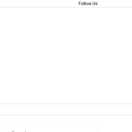
Follow Us: