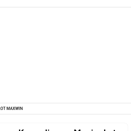
LOT MAXWIN