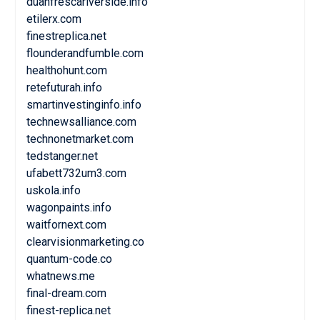
duanfrescariverside.info
etilerx.com
finestreplica.net
flounderandfumble.com
healthohunt.com
retefuturah.info
smartinvestinginfo.info
technewsalliance.com
technonetmarket.com
tedstanger.net
ufabett732um3.com
uskola.info
wagonpaints.info
waitfornext.com
clearvisionmarketing.co
quantum-code.co
whatnews.me
final-dream.com
finest-replica.net