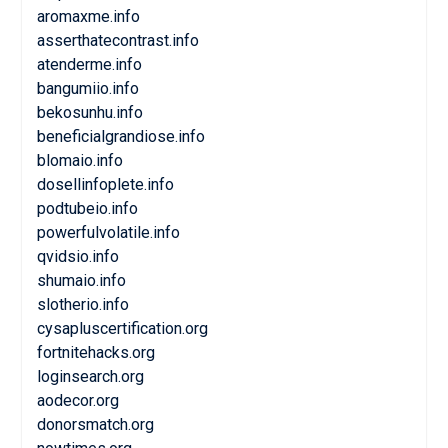
aromaxme.info
asserthatecontrast.info
atenderme.info
bangumiio.info
bekosunhu.info
beneficialgrandiose.info
blomaio.info
dosellinfoplete.info
podtubeio.info
powerfulvolatile.info
qvidsio.info
shumaio.info
slotherio.info
cysapluscertification.org
fortnitehacks.org
loginsearch.org
aodecor.org
donorsmatch.org