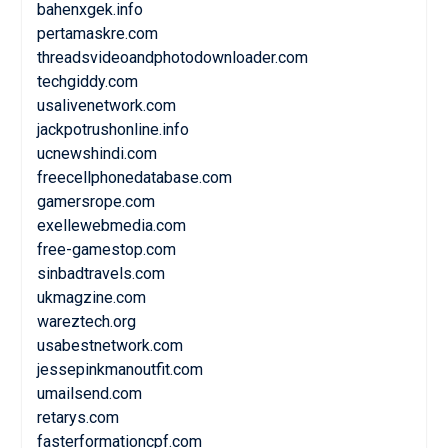
bahenxgek.info
pertamaskre.com
threadsvideoandphotodownloader.com
techgiddy.com
usalivenetwork.com
jackpotrushonline.info
ucnewshindi.com
freecellphonedatabase.com
gamersrope.com
exellewebmedia.com
free-gamestop.com
sinbadtravels.com
ukmagzine.com
wareztech.org
usabestnetwork.com
jessepinkmanoutfit.com
umailsend.com
retarys.com
fasterformationcpf.com