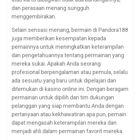
dan perasaan menang sungguh
menggembirakan.
Selain sensasi menang, bermain di Pandora188
juga memberikan kesempatan kepada
pemainnya untuk meningkatkan keterampilan
dan pengetahuannya tentang permainan yang
mereka sukai. Apakah Anda seorang
profesional berpengalaman atau pemula, selalu
ada sesuatu yang baru untuk dipelajari dan
ditemukan di kasino online ini. Dengan beragam
permainan untuk dipilih dan tim dukungan
pelanggan yang siap membantu Anda dengan
pertanyaan atau kekhawatiran apa pun, pemain
dapat mengasah keterampilan mereka dan
menjadi ahli dalam permainan favorit mereka.