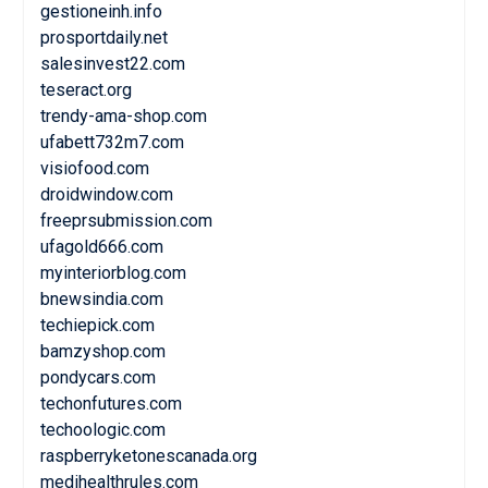
gestioneinh.info
prosportdaily.net
salesinvest22.com
teseract.org
trendy-ama-shop.com
ufabett732m7.com
visiofood.com
droidwindow.com
freeprsubmission.com
ufagold666.com
myinteriorblog.com
bnewsindia.com
techiepick.com
bamzyshop.com
pondycars.com
techonfutures.com
techoologic.com
raspberryketonescanada.org
medihealthrules.com