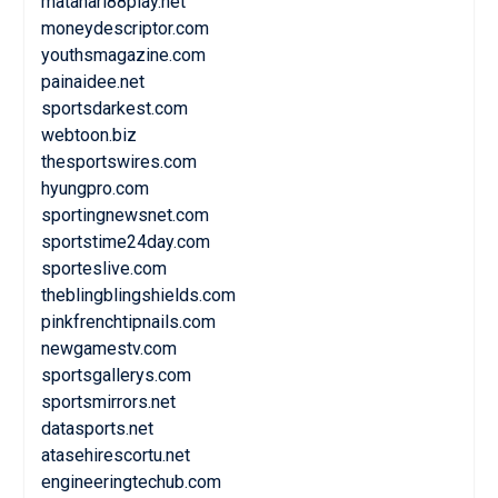
matahari88play.net
moneydescriptor.com
youthsmagazine.com
painaidee.net
sportsdarkest.com
webtoon.biz
thesportswires.com
hyungpro.com
sportingnewsnet.com
sportstime24day.com
sporteslive.com
theblingblingshields.com
pinkfrenchtipnails.com
newgamestv.com
sportsgallerys.com
sportsmirrors.net
datasports.net
atasehirescortu.net
engineeringtechub.com