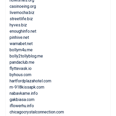
nowtimes.org
casinoeing.org
livemocha.biz
streetlife.biz
hyves.biz
enoughinfo.net
pinhive.net
warnabet.net
bollym4u.me
bolly2tollyblog.me
pandaclub.me
flyttevask.io
byhous.com
hartfordplazahotel.com
m-918kissapk.com
nabavkame.info
gakbiasa.com
iflowerhu.info
chicagocrystalconnection.com