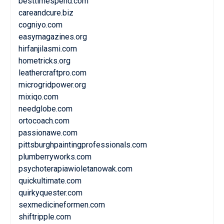
besttimespend.com
careandcure.biz
cogniyo.com
easymagazines.org
hirfanjilasmi.com
hometricks.org
leathercraftpro.com
microgridpower.org
mixiqo.com
needglobe.com
ortocoach.com
passionawe.com
pittsburghpaintingprofessionals.com
plumberryworks.com
psychoterapiawioletanowak.com
quickultimate.com
quirkyquester.com
sexmedicineformen.com
shiftripple.com