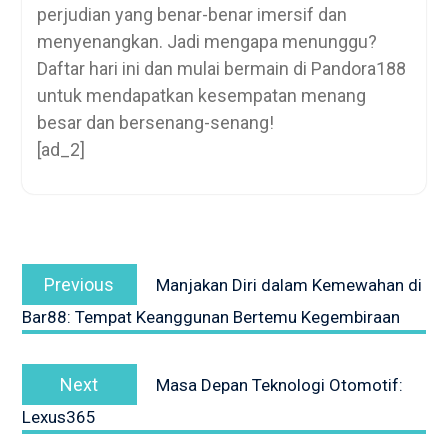
perjudian yang benar-benar imersif dan
menyenangkan. Jadi mengapa menunggu?
Daftar hari ini dan mulai bermain di Pandora188
untuk mendapatkan kesempatan menang
besar dan bersenang-senang!
[ad_2]
Post
Previous
navigation
Previous
Manjakan Diri dalam Kemewahan di
post:
Bar88: Tempat Keanggunan Bertemu Kegembiraan
Next
Next
Masa Depan Teknologi Otomotif:
post:
Lexus365