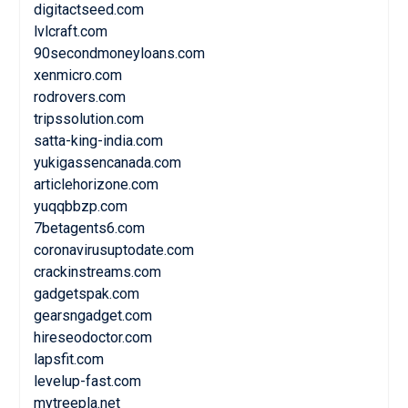
digitactseed.com
lvlcraft.com
90secondmoneyloans.com
xenmicro.com
rodrovers.com
tripssolution.com
satta-king-india.com
yukigassencanada.com
articlehorizone.com
yuqqbbzp.com
7betagents6.com
coronavirusuptodate.com
crackinstreams.com
gadgetspak.com
gearsngadget.com
hireseodoctor.com
lapsfit.com
levelup-fast.com
mytreepla.net