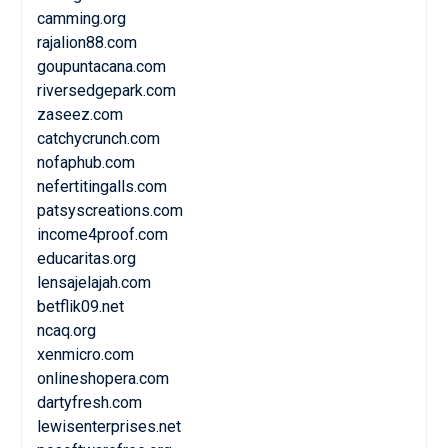
camming.org
rajalion88.com
goupuntacana.com
riversedgepark.com
zaseez.com
catchycrunch.com
nofaphub.com
nefertitingalls.com
patsyscreations.com
income4proof.com
educaritas.org
lensajelajah.com
betflik09.net
ncaq.org
xenmicro.com
onlineshopera.com
dartyfresh.com
lewisenterprises.net