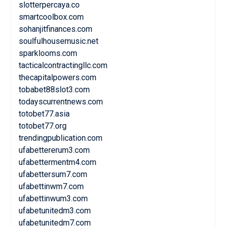
slotterpercaya.co
smartcoolbox.com
sohanjitfinances.com
soulfulhousemusic.net
sparklooms.com
tacticalcontractingllc.com
thecapitalpowers.com
tobabet88slot3.com
todayscurrentnews.com
totobet77.asia
totobet77.org
trendingpublication.com
ufabettererum3.com
ufabettermentm4.com
ufabettersum7.com
ufabettinwm7.com
ufabettinwum3.com
ufabetunitedm3.com
ufabetunitedm7.com