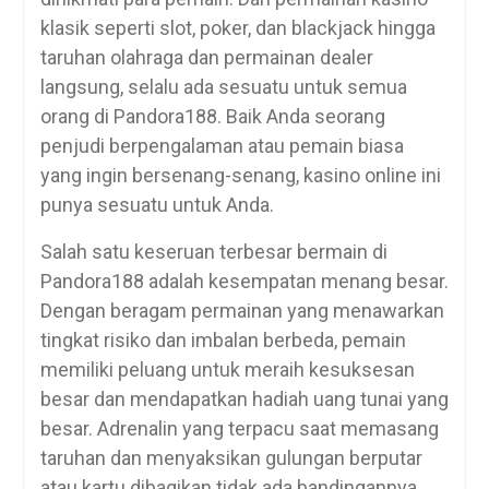
klasik seperti slot, poker, dan blackjack hingga
taruhan olahraga dan permainan dealer
langsung, selalu ada sesuatu untuk semua
orang di Pandora188. Baik Anda seorang
penjudi berpengalaman atau pemain biasa
yang ingin bersenang-senang, kasino online ini
punya sesuatu untuk Anda.
Salah satu keseruan terbesar bermain di
Pandora188 adalah kesempatan menang besar.
Dengan beragam permainan yang menawarkan
tingkat risiko dan imbalan berbeda, pemain
memiliki peluang untuk meraih kesuksesan
besar dan mendapatkan hadiah uang tunai yang
besar. Adrenalin yang terpacu saat memasang
taruhan dan menyaksikan gulungan berputar
atau kartu dibagikan tidak ada bandingannya,