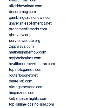
webfullform.com
allviddownload.com
decorsmag.com
gamblingcasinonews.com
universitiesofamerica.net
progameofbrands.com
qbreview.org
servicewueste.org
zippyrevs.com
matkanumbernow.com
myjobcirculars.com
healthmoreoverfitness.com
topslotxgames.com
routerloggnet.net
dantella6.com
slotsgamesone.com
hispinzone.com
kalyanbazarnights.com
top-online-casino-usa.com