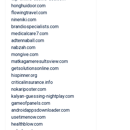
honghuidoor.com
flowingtravel.com
nineniki.com
brandiospecialists.com
medicalcare7.com
adtennaball.com
nabzah.com
mongive.com
matkagameresultsview.com
getsolutionsonline.com
hispinner.org
criticalinsurance.info
nokariposter.com
kalyan-guessing-nightplay.com
gameofpanels.com
androidappsdownloader.com
usetimenow.com
healthblow.com