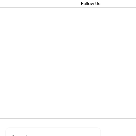
Follow Us: