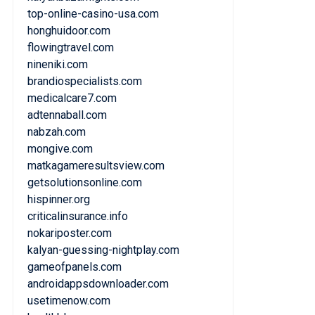
top-online-casino-usa.com
honghuidoor.com
flowingtravel.com
nineniki.com
brandiospecialists.com
medicalcare7.com
adtennaball.com
nabzah.com
mongive.com
matkagameresultsview.com
getsolutionsonline.com
hispinner.org
criticalinsurance.info
nokariposter.com
kalyan-guessing-nightplay.com
gameofpanels.com
androidappsdownloader.com
usetimenow.com