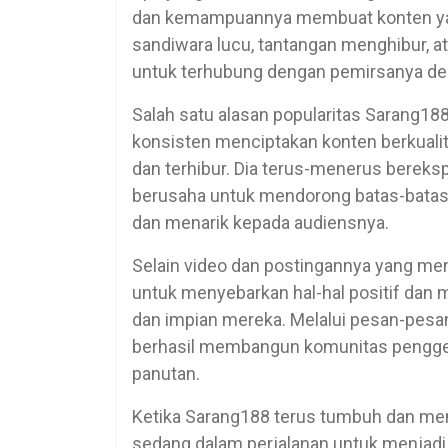
dan kemampuannya membuat konten yang 
sandiwara lucu, tantangan menghibur, a
untuk terhubung dengan pemirsanya deng
Salah satu alasan popularitas Sarang18
konsisten menciptakan konten berkualit
dan terhibur. Dia terus-menerus bereksp
berusaha untuk mendorong batas-batas
dan menarik kepada audiensnya.
Selain video dan postingannya yang me
untuk menyebarkan hal-hal positif dan 
dan impian mereka. Melalui pesan-pesa
berhasil membangun komunitas penggem
panutan.
Ketika Sarang188 terus tumbuh dan memp
sedang dalam perjalanan untuk menjadi t