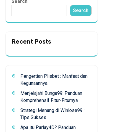
Search
Search
Recent Posts
Pengertian Plisbet : Manfaat dan
Kegunaannya
Menjelajahi Bunga99: Panduan
Komprehensif Fitur-Fiturnya
Strategi Menang di Winlose99 :
Tips Sukses
Apa itu Parlay4D? Panduan