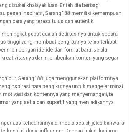
disukai khalayak luas. Entah dia berbagi
tau pesan inspiratif, Sarang188 memiliki kemampuan
an cara yang terasa tulus dan autentik.
8 meningkat pesat adalah dedikasinya untuk secara
as tinggi yang membuat pengikutnya tetap terlibat
erimen dengan ide-ide dan format baru, selalu
 kreativitasnya dan memberikan konten yang segar
nghibur, Sarang188 juga menggunakan platformnya
menginspirasi para pengikutnya untuk mengejar minat
n motivasi dan kontennya yang menyemangati, ia
ar yang setia dan suportif yang menjadikannya
erluas kehadirannya di media sosial, jelas bahwa ia
erkenal di dunia influencer. Dengan bakat, karisma,