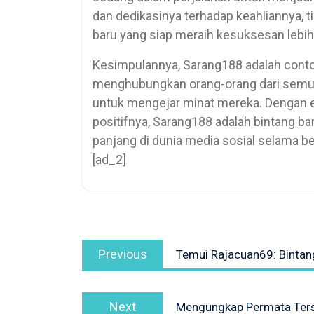
dan dedikasinya terhadap keahliannya, 
baru yang siap meraih kesuksesan lebih
Kesimpulannya, Sarang188 adalah conto
menghubungkan orang-orang dari semua
untuk mengejar minat mereka. Dengan en
positifnya, Sarang188 adalah bintang b
panjang di dunia media sosial selama b
[ad_2]
Post
Previous
navigation
Previous
Temui Rajacuan69: Bintan
post:
Next
Next
Mengungkap Permata Ters