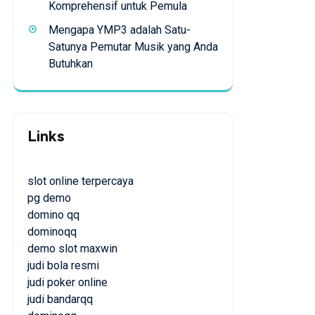
Komprehensif untuk Pemula
Mengapa YMP3 adalah Satu-
Satunya Pemutar Musik yang Anda
Butuhkan
Links
slot online terpercaya
pg demo
domino qq
dominoqq
demo slot maxwin
judi bola resmi
judi poker online
judi bandarqq