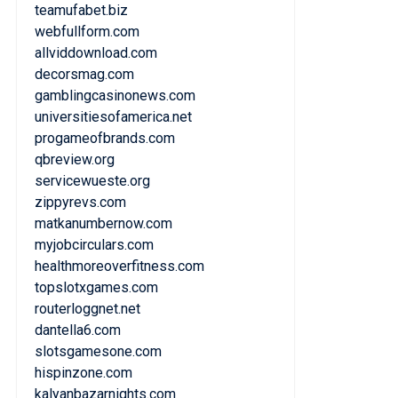
teamufabet.biz
webfullform.com
allviddownload.com
decorsmag.com
gamblingcasinonews.com
universitiesofamerica.net
progameofbrands.com
qbreview.org
servicewueste.org
zippyrevs.com
matkanumbernow.com
myjobcirculars.com
healthmoreoverfitness.com
topslotxgames.com
routerloggnet.net
dantella6.com
slotsgamesone.com
hispinzone.com
kalyanbazarnights.com