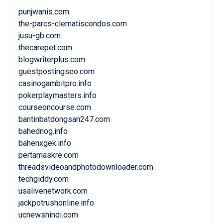
punjwanis.com
the-parcs-clematiscondos.com
jusu-gb.com
thecarepet.com
blogwriterplus.com
guestpostingseo.com
casinogambitpro.info
pokerplaymasters.info
courseoncourse.com
bantinbatdongsan247.com
bahednog.info
bahenxgek.info
pertamaskre.com
threadsvideoandphotodownloader.com
techgiddy.com
usalivenetwork.com
jackpotrushonline.info
ucnewshindi.com