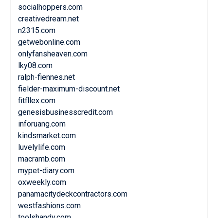
socialhoppers.com
creativedream.net
n2315.com
getwebonline.com
onlyfansheaven.com
lky08.com
ralph-fiennes.net
fielder-maximum-discount.net
fitfllex.com
genesisbusinesscredit.com
inforuang.com
kindsmarket.com
luvelylife.com
macramb.com
mypet-diary.com
oxweekly.com
panamacitydeckcontractors.com
westfashions.com
toolshandy.com