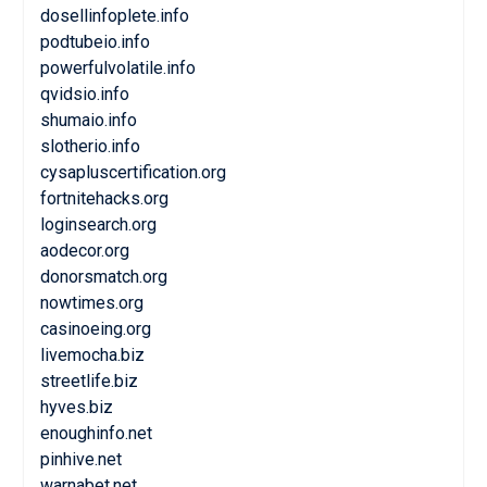
dosellinfoplete.info
podtubeio.info
powerfulvolatile.info
qvidsio.info
shumaio.info
slotherio.info
cysapluscertification.org
fortnitehacks.org
loginsearch.org
aodecor.org
donorsmatch.org
nowtimes.org
casinoeing.org
livemocha.biz
streetlife.biz
hyves.biz
enoughinfo.net
pinhive.net
warnabet.net