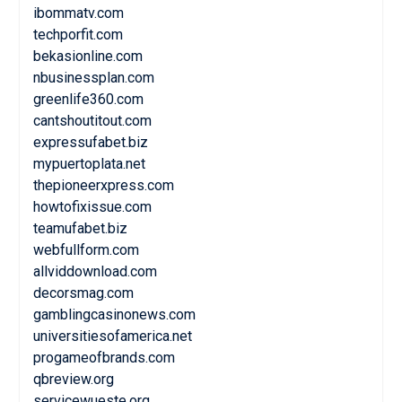
ibommatv.com
techporfit.com
bekasionline.com
nbusinessplan.com
greenlife360.com
cantshoutitout.com
expressufabet.biz
mypuertoplata.net
thepioneerxpress.com
howtofixissue.com
teamufabet.biz
webfullform.com
allviddownload.com
decorsmag.com
gamblingcasinonews.com
universitiesofamerica.net
progameofbrands.com
qbreview.org
servicewueste.org