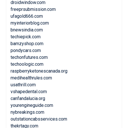
droidwindow.com
freeprsubmission.com
ufagold666.com
myinteriorblog.com
bnewsindia.com
techiepick.com
bamzyshop.com
pondycars.com
techonfutures.com
techoologic.com
raspberryketonescanada.org
medihealthrules.com
usathrill.com
vshapedental.com
canfandalucia.org
yourengineguide.com
nybreakings.com
outstationcabsservices.com
thekrtagy.com