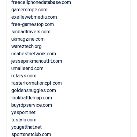
freecellphonedatabase.com
gamersrope.com
exellewebmedia.com
free-gamestop.com
sinbadtravels.com
ukmagzine.com
wareztech.org
usabestnetwork.com
jessepinkmanoutfit.com
umailsend.com
retarys.com
fasterformationcpf.com
goldensnuggles.com
lookbattlemap.com
buyrdpservice.com
yesport.net
tostylo.com
yougetthat.net
sportsnetclub.com