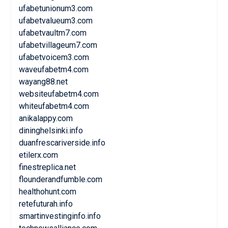
ufabetunionum3.com
ufabetvalueum3.com
ufabetvaultm7.com
ufabetvillageum7.com
ufabetvoicem3.com
waveufabetm4.com
wayang88.net
websiteufabetm4.com
whiteufabetm4.com
anikalappy.com
dininghelsinki.info
duanfrescariverside.info
etilerx.com
finestreplica.net
flounderandfumble.com
healthohunt.com
retefuturah.info
smartinvestinginfo.info