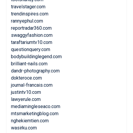
travelstager.com
trendinspires.com
rannyephul.com
reportradar360.com
swaggyfashion.com
taraftariumtv10.com
questionquery.com
bodybuildinglegend.com
brilliant-nails.com
dandr-photography.com
dokteroce.com
journal-francais.com
justintv10.com
lawyerule.com
mediamingleseaco.com
mtsmarketingblog.com
nghekiemtien.com
wasirku.com