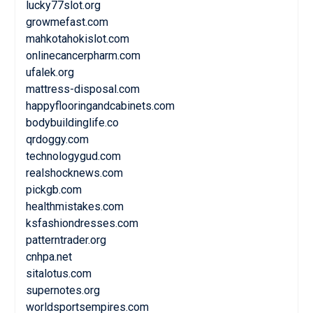
lucky77slot.org
growmefast.com
mahkotahokislot.com
onlinecancerpharm.com
ufalek.org
mattress-disposal.com
happyflooringandcabinets.com
bodybuildinglife.co
qrdoggy.com
technologygud.com
realshocknews.com
pickgb.com
healthmistakes.com
ksfashiondresses.com
patterntrader.org
cnhpa.net
sitalotus.com
supernotes.org
worldsportsempires.com