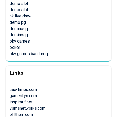
demo slot
demo slot
hk live draw
demo pg
dominoqq
dominoqq
pkv games
poker
pkv games bandarqq
Links
uae-times.com
gamerifys.com
inspiratif.net
vsmsnetworks.com
offthem.com