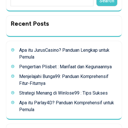
Search
Recent Posts
Apa itu JurusCasino? Panduan Lengkap untuk
Pemula
Pengertian Plisbet : Manfaat dan Kegunaannya
Menjelajahi Bunga99: Panduan Komprehensif
Fitur-Fiturnya
Strategi Menang di Winlose99 : Tips Sukses
Apa itu Parlay4D? Panduan Komprehensif untuk
Pemula