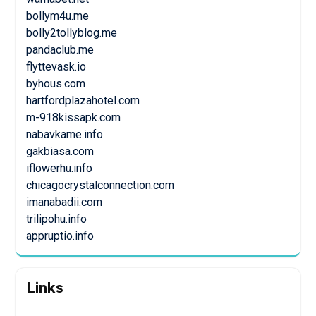
bollym4u.me
bolly2tollyblog.me
pandaclub.me
flyttevask.io
byhous.com
hartfordplazahotel.com
m-918kissapk.com
nabavkame.info
gakbiasa.com
iflowerhu.info
chicagocrystalconnection.com
imanabadii.com
trilipohu.info
appruptio.info
Links