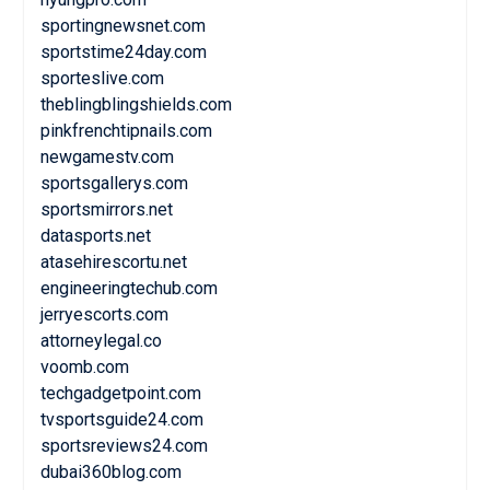
sportingnewsnet.com
sportstime24day.com
sporteslive.com
theblingblingshields.com
pinkfrenchtipnails.com
newgamestv.com
sportsgallerys.com
sportsmirrors.net
datasports.net
atasehirescortu.net
engineeringtechub.com
jerryescorts.com
attorneylegal.co
voomb.com
techgadgetpoint.com
tvsportsguide24.com
sportsreviews24.com
dubai360blog.com