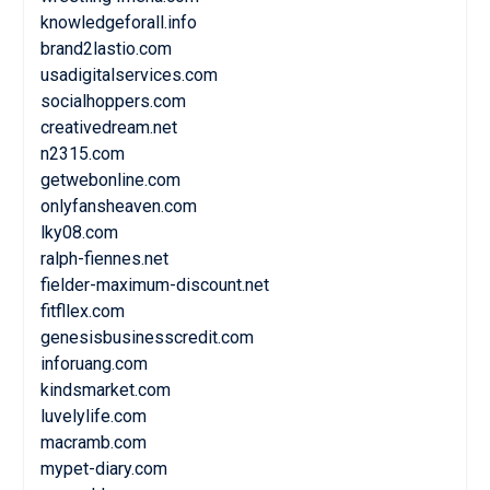
knowledgeforall.info
brand2lastio.com
usadigitalservices.com
socialhoppers.com
creativedream.net
n2315.com
getwebonline.com
onlyfansheaven.com
lky08.com
ralph-fiennes.net
fielder-maximum-discount.net
fitfllex.com
genesisbusinesscredit.com
inforuang.com
kindsmarket.com
luvelylife.com
macramb.com
mypet-diary.com