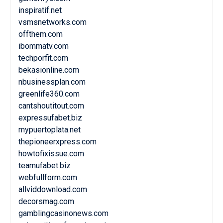
inspiratif.net
vsmsnetworks.com
offthem.com
ibommatv.com
techporfit.com
bekasionline.com
nbusinessplan.com
greenlife360.com
cantshoutitout.com
expressufabet.biz
mypuertoplata.net
thepioneerxpress.com
howtofixissue.com
teamufabet.biz
webfullform.com
allviddownload.com
decorsmag.com
gamblingcasinonews.com