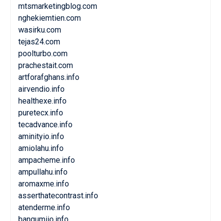
mtsmarketingblog.com
nghekiemtien.com
wasirku.com
tejas24.com
poolturbo.com
prachestait.com
artforafghans.info
airvendio.info
healthexe.info
puretecx.info
tecadvance.info
aminityio.info
amiolahu.info
ampacheme.info
ampullahu.info
aromaxme.info
asserthatecontrast.info
atenderme.info
bangumiio.info