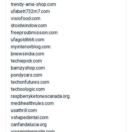
trendy-ama-shop.com
ufabett732m7.com
visiofood.com
droidwindow.com
freeprsubmission.com
ufagold666.com
myinteriorblog.com
bnewsindia.com
techiepick.com
bamzyshop.com
pondycars.com
techonfutures.com
techoologic.com
raspberryketonescanada.org
medihealthrules.com
usathrill.com
vshapedental.com
canfandalucia.org
yourengineguide.com