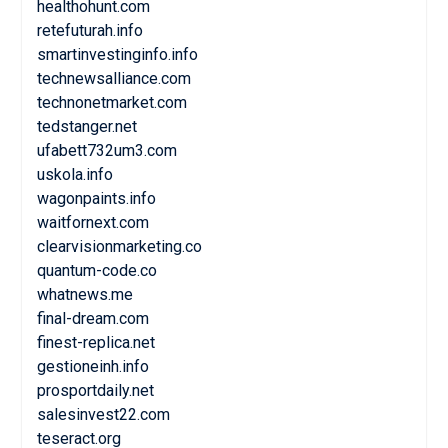
healthohunt.com
retefuturah.info
smartinvestinginfo.info
technewsalliance.com
technonetmarket.com
tedstanger.net
ufabett732um3.com
uskola.info
wagonpaints.info
waitfornext.com
clearvisionmarketing.co
quantum-code.co
whatnews.me
final-dream.com
finest-replica.net
gestioneinh.info
prosportdaily.net
salesinvest22.com
teseract.org