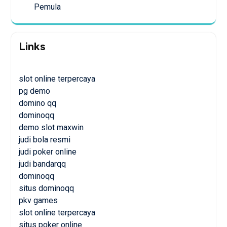
Pemula
Links
slot online terpercaya
pg demo
domino qq
dominoqq
demo slot maxwin
judi bola resmi
judi poker online
judi bandarqq
dominoqq
situs dominoqq
pkv games
slot online terpercaya
situs poker online