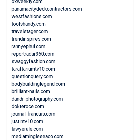
oxweekly.com
panamacitydeckcontractors.com
westfashions.com
toolshandy.com
travelstager.com
trendinspires.com
rannyephul.com
reportradar360.com
swaggyfashion.com
taraftariumtv10.com
questionquery.com
bodybuildinglegend.com
brilliant-nails.com
dandr-photography.com
dokteroce.com
journal-francais.com
justintv10.com
lawyerule.com
mediamingleseaco.com