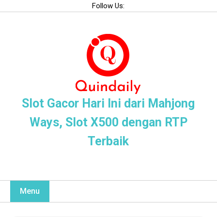
Skip
Follow Us:
to
content
Slot Gacor Hari Ini dari Mahjong
Ways, Slot X500 dengan RTP
Terbaik
Menu