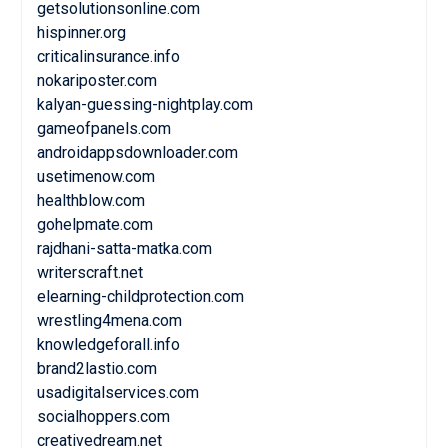
getsolutionsonline.com
hispinner.org
criticalinsurance.info
nokariposter.com
kalyan-guessing-nightplay.com
gameofpanels.com
androidappsdownloader.com
usetimenow.com
healthblow.com
gohelpmate.com
rajdhani-satta-matka.com
writerscraft.net
elearning-childprotection.com
wrestling4mena.com
knowledgeforall.info
brand2lastio.com
usadigitalservices.com
socialhoppers.com
creativedream.net