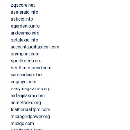
zqscore.net
aseleraio.info
asticio.info
egardenio.info
arxteamio.info
getalexio.info
accountaudittaxcon.com
prymprint.com
sportkeeda.org
besttimespend.com
careandcure.biz
cogniyo.com
easymagazines.org
hirfanjilasmi.com
hometricks.org
leathercraftpro.com
microgridpower.org
mixiqo.com