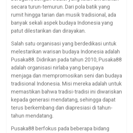
secara turun-temurun. Dari pola batik yang
rumit hingga tarian dan musik tradisional, ada
banyak sekali aspek budaya Indonesia yang
patut dilestarikan dan dirayakan.
Salah satu organisasi yang berdedikasi untuk
melestarikan warisan budaya Indonesia adalah
Pusaka88. Didirikan pada tahun 2010, Pusaka88
adalah organisasi nirlaba yang berupaya
menjaga dan mempromosikan seni dan budaya
tradisional Indonesia. Misi mereka adalah untuk
memastikan bahwa tradisi-tradisi ini diwariskan
kepada generasi mendatang, sehingga dapat
terus berkembang dan diapresiasi di tahun-
tahun mendatang.
Pusaka88 berfokus pada beberapa bidang