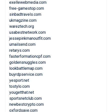
exellewebmedia.com
free-gamestop.com
sinbadtravels.com
ukmagzine.com
wareztech.org
usabestnetwork.com
jessepinkmanoutfit.com
umailsend.com
retarys.com
fasterformationcpf.com
goldensnuggles.com
lookbattlemap.com
buyrdpservice.com
yesport.net
tostylo.com
yougetthat.net
sportsnetclub.com
newbestcrypto.com
oxfordsave.com