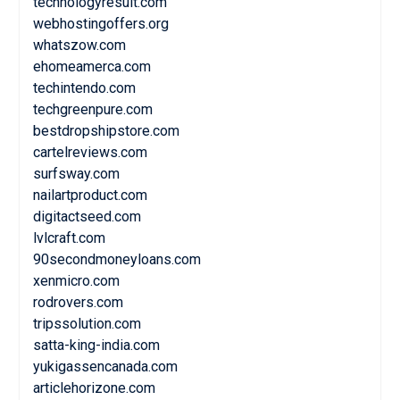
technologyresult.com
webhostingoffers.org
whatszow.com
ehomeamerca.com
techintendo.com
techgreenpure.com
bestdropshipstore.com
cartelreviews.com
surfsway.com
nailartproduct.com
digitactseed.com
lvlcraft.com
90secondmoneyloans.com
xenmicro.com
rodrovers.com
tripssolution.com
satta-king-india.com
yukigassencanada.com
articlehorizone.com