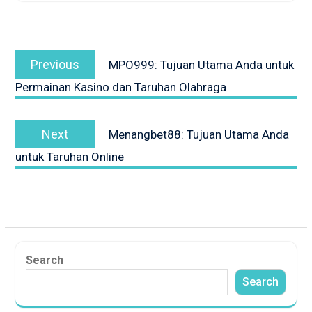
Post
Previous
navigation
Previous
MPO999: Tujuan Utama Anda untuk
post:
Permainan Kasino dan Taruhan Olahraga
Next
Next
Menangbet88: Tujuan Utama Anda
post:
untuk Taruhan Online
Search
Search