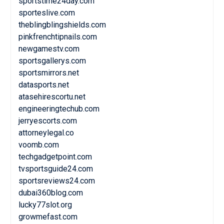
sportstime24day.com
sporteslive.com
theblingblingshields.com
pinkfrenchtipnails.com
newgamestv.com
sportsgallerys.com
sportsmirrors.net
datasports.net
atasehirescortu.net
engineeringtechub.com
jerryescorts.com
attorneylegal.co
voomb.com
techgadgetpoint.com
tvsportsguide24.com
sportsreviews24.com
dubai360blog.com
lucky77slot.org
growmefast.com