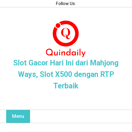
Skip
Follow Us:
to
content
Slot Gacor Hari Ini dari Mahjong
Ways, Slot X500 dengan RTP
Terbaik
Menu