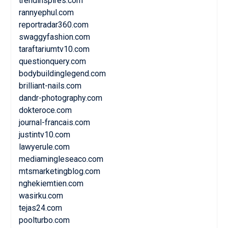
trendinspires.com
rannyephul.com
reportradar360.com
swaggyfashion.com
taraftariumtv10.com
questionquery.com
bodybuildinglegend.com
brilliant-nails.com
dandr-photography.com
dokteroce.com
journal-francais.com
justintv10.com
lawyerule.com
mediamingleseaco.com
mtsmarketingblog.com
nghekiemtien.com
wasirku.com
tejas24.com
poolturbo.com