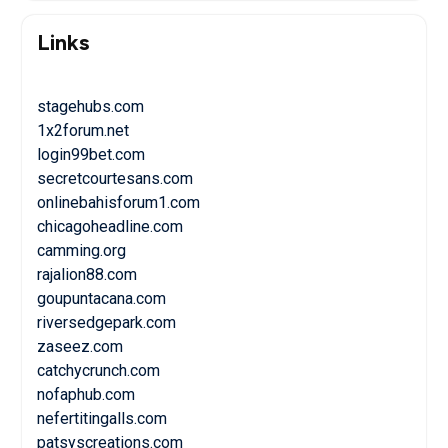
Links
stagehubs.com
1x2forum.net
login99bet.com
secretcourtesans.com
onlinebahisforum1.com
chicagoheadline.com
camming.org
rajalion88.com
goupuntacana.com
riversedgepark.com
zaseez.com
catchycrunch.com
nofaphub.com
nefertitingalls.com
patsyscreations.com