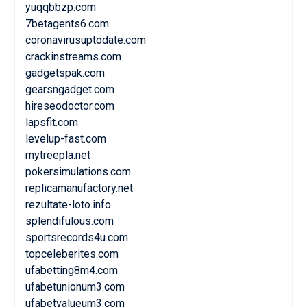
yuqqbbzp.com
7betagents6.com
coronavirusuptodate.com
crackinstreams.com
gadgetspak.com
gearsngadget.com
hireseodoctor.com
lapsfit.com
levelup-fast.com
mytreepla.net
pokersimulations.com
replicamanufactory.net
rezultate-loto.info
splendifulous.com
sportsrecords4u.com
topceleberites.com
ufabetting8m4.com
ufabetunionum3.com
ufabetvalueum3.com