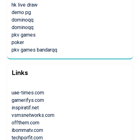
hk live draw
demo pg
dominoqq
dominoqq
pkv games
poker
pkv games bandarqq
Links
uae-times.com
gamerifys.com
inspiratif.net
vsmsnetworks.com
offthem.com
ibommatv.com
techporfit.com