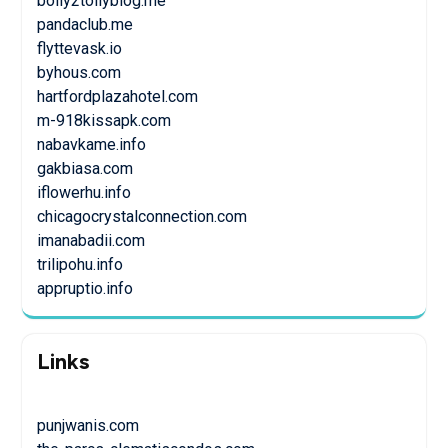
bolly2tollyblog.me
pandaclub.me
flyttevask.io
byhous.com
hartfordplazahotel.com
m-918kissapk.com
nabavkame.info
gakbiasa.com
iflowerhu.info
chicagocrystalconnection.com
imanabadii.com
trilipohu.info
appruptio.info
Links
punjwanis.com