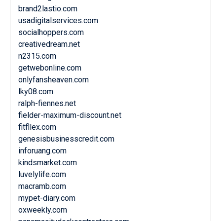
brand2lastio.com
usadigitalservices.com
socialhoppers.com
creativedream.net
n2315.com
getwebonline.com
onlyfansheaven.com
lky08.com
ralph-fiennes.net
fielder-maximum-discount.net
fitfllex.com
genesisbusinesscredit.com
inforuang.com
kindsmarket.com
luvelylife.com
macramb.com
mypet-diary.com
oxweekly.com