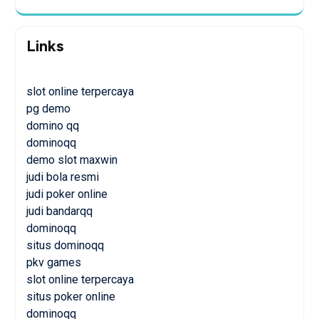
Links
slot online terpercaya
pg demo
domino qq
dominoqq
demo slot maxwin
judi bola resmi
judi poker online
judi bandarqq
dominoqq
situs dominoqq
pkv games
slot online terpercaya
situs poker online
dominoqq