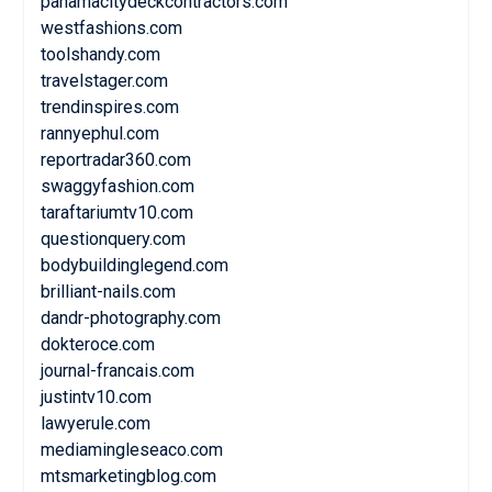
panamacitydeckcontractors.com
westfashions.com
toolshandy.com
travelstager.com
trendinspires.com
rannyephul.com
reportradar360.com
swaggyfashion.com
taraftariumtv10.com
questionquery.com
bodybuildinglegend.com
brilliant-nails.com
dandr-photography.com
dokteroce.com
journal-francais.com
justintv10.com
lawyerule.com
mediamingleseaco.com
mtsmarketingblog.com