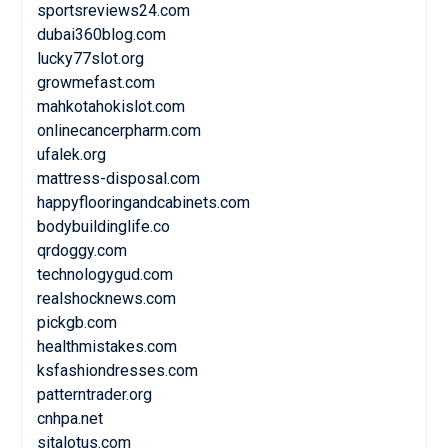
sportsreviews24.com
dubai360blog.com
lucky77slot.org
growmefast.com
mahkotahokislot.com
onlinecancerpharm.com
ufalek.org
mattress-disposal.com
happyflooringandcabinets.com
bodybuildinglife.co
qrdoggy.com
technologygud.com
realshocknews.com
pickgb.com
healthmistakes.com
ksfashiondresses.com
patterntrader.org
cnhpa.net
sitalotus.com