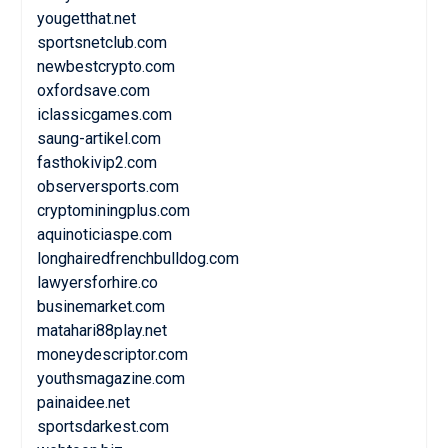
yougetthat.net
sportsnetclub.com
newbestcrypto.com
oxfordsave.com
iclassicgames.com
saung-artikel.com
fasthokivip2.com
observersports.com
cryptominingplus.com
aquinoticiaspe.com
longhairedfrenchbulldog.com
lawyersforhire.co
businemarket.com
matahari88play.net
moneydescriptor.com
youthsmagazine.com
painaidee.net
sportsdarkest.com