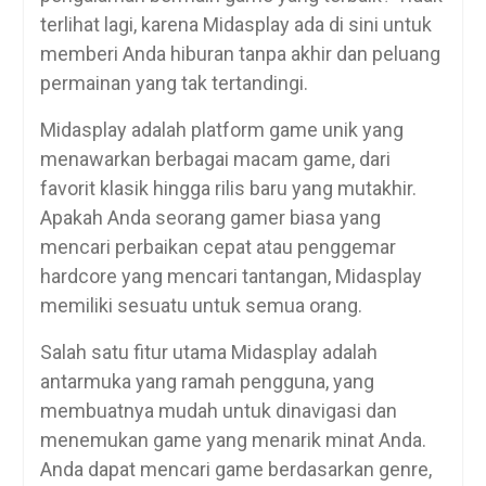
terlihat lagi, karena Midasplay ada di sini untuk
memberi Anda hiburan tanpa akhir dan peluang
permainan yang tak tertandingi.
Midasplay adalah platform game unik yang
menawarkan berbagai macam game, dari
favorit klasik hingga rilis baru yang mutakhir.
Apakah Anda seorang gamer biasa yang
mencari perbaikan cepat atau penggemar
hardcore yang mencari tantangan, Midasplay
memiliki sesuatu untuk semua orang.
Salah satu fitur utama Midasplay adalah
antarmuka yang ramah pengguna, yang
membuatnya mudah untuk dinavigasi dan
menemukan game yang menarik minat Anda.
Anda dapat mencari game berdasarkan genre,