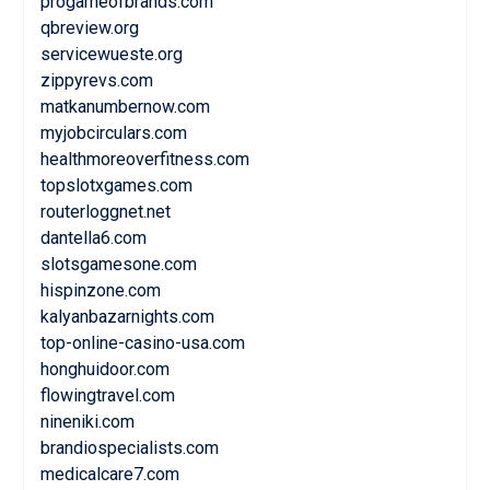
progameofbrands.com
qbreview.org
servicewueste.org
zippyrevs.com
matkanumbernow.com
myjobcirculars.com
healthmoreoverfitness.com
topslotxgames.com
routerloggnet.net
dantella6.com
slotsgamesone.com
hispinzone.com
kalyanbazarnights.com
top-online-casino-usa.com
honghuidoor.com
flowingtravel.com
nineniki.com
brandiospecialists.com
medicalcare7.com