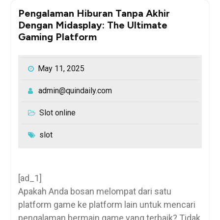
Pengalaman Hiburan Tanpa Akhir
Dengan Midasplay: The Ultimate
Gaming Platform
May 11, 2025
admin@quindaily.com
Slot online
slot
[ad_1]
Apakah Anda bosan melompat dari satu
platform game ke platform lain untuk mencari
pengalaman bermain game yang terbaik? Tidak