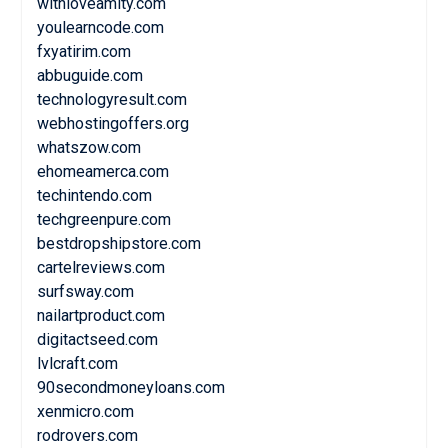
withloveamity.com
youlearncode.com
fxyatirim.com
abbuguide.com
technologyresult.com
webhostingoffers.org
whatszow.com
ehomeamerca.com
techintendo.com
techgreenpure.com
bestdropshipstore.com
cartelreviews.com
surfsway.com
nailartproduct.com
digitactseed.com
lvlcraft.com
90secondmoneyloans.com
xenmicro.com
rodrovers.com