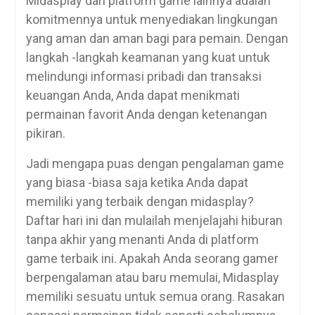
Midasplay dari platform game lainnya adalah
komitmennya untuk menyediakan lingkungan
yang aman dan aman bagi para pemain. Dengan
langkah -langkah keamanan yang kuat untuk
melindungi informasi pribadi dan transaksi
keuangan Anda, Anda dapat menikmati
permainan favorit Anda dengan ketenangan
pikiran.
Jadi mengapa puas dengan pengalaman game
yang biasa -biasa saja ketika Anda dapat
memiliki yang terbaik dengan midasplay?
Daftar hari ini dan mulailah menjelajahi hiburan
tanpa akhir yang menanti Anda di platform
game terbaik ini. Apakah Anda seorang gamer
berpengalaman atau baru memulai, Midasplay
memiliki sesuatu untuk semua orang. Rasakan