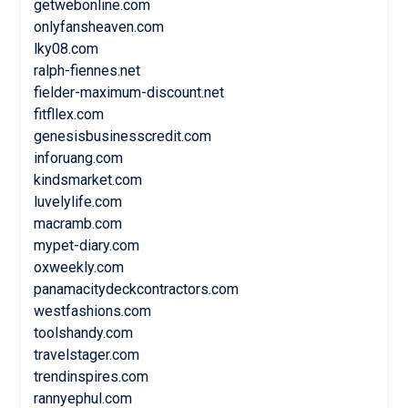
getwebonline.com
onlyfansheaven.com
lky08.com
ralph-fiennes.net
fielder-maximum-discount.net
fitfllex.com
genesisbusinesscredit.com
inforuang.com
kindsmarket.com
luvelylife.com
macramb.com
mypet-diary.com
oxweekly.com
panamacitydeckcontractors.com
westfashions.com
toolshandy.com
travelstager.com
trendinspires.com
rannyephul.com