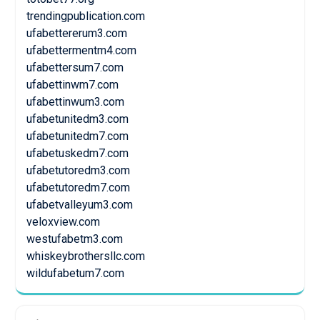
trendingpublication.com
ufabettererum3.com
ufabettermentm4.com
ufabettersum7.com
ufabettinwm7.com
ufabettinwum3.com
ufabetunitedm3.com
ufabetunitedm7.com
ufabetuskedm7.com
ufabetutoredm3.com
ufabetutoredm7.com
ufabetvalleyum3.com
veloxview.com
westufabetm3.com
whiskeybrothersllc.com
wildufabetum7.com