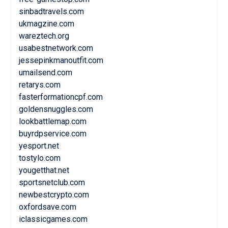
sinbadtravels.com
ukmagzine.com
wareztech.org
usabestnetwork.com
jessepinkmanoutfit.com
umailsend.com
retarys.com
fasterformationcpf.com
goldensnuggles.com
lookbattlemap.com
buyrdpservice.com
yesport.net
tostylo.com
yougetthat.net
sportsnetclub.com
newbestcrypto.com
oxfordsave.com
iclassicgames.com