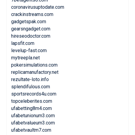
coronavirusuptodate.com
crackinstreams.com
gadgetspak.com
gearsngadget.com
hireseodoctor.com
lapsfit.com
levelup-fast.com
mytreepla.net
pokersimulations.com
replicamanufactory.net
rezultate-loto.info
splendifulous.com
sportsrecords4u.com
topceleberites.com
ufabetting8m4.com
ufabetunionum3.com
ufabetvalueum3.com
ufabetvaultm7.com