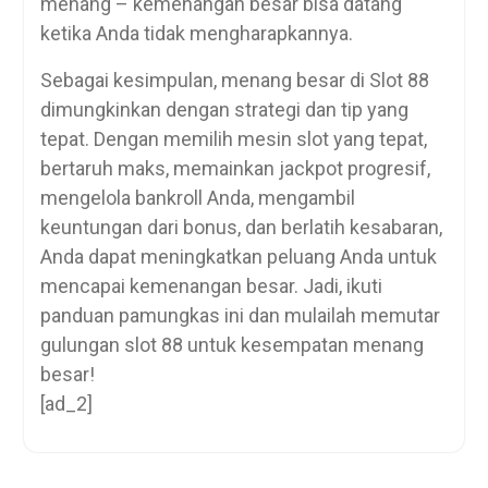
menang – kemenangan besar bisa datang
ketika Anda tidak mengharapkannya.
Sebagai kesimpulan, menang besar di Slot 88
dimungkinkan dengan strategi dan tip yang
tepat. Dengan memilih mesin slot yang tepat,
bertaruh maks, memainkan jackpot progresif,
mengelola bankroll Anda, mengambil
keuntungan dari bonus, dan berlatih kesabaran,
Anda dapat meningkatkan peluang Anda untuk
mencapai kemenangan besar. Jadi, ikuti
panduan pamungkas ini dan mulailah memutar
gulungan slot 88 untuk kesempatan menang
besar!
[ad_2]