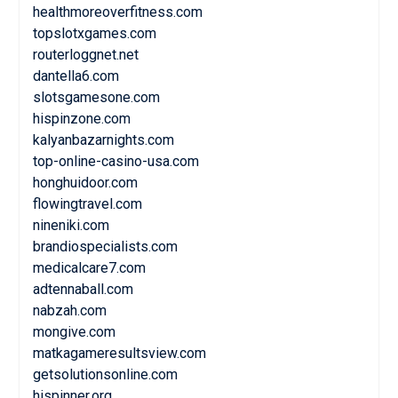
healthmoreoverfitness.com
topslotxgames.com
routerloggnet.net
dantella6.com
slotsgamesone.com
hispinzone.com
kalyanbazarnights.com
top-online-casino-usa.com
honghuidoor.com
flowingtravel.com
nineniki.com
brandiospecialists.com
medicalcare7.com
adtennaball.com
nabzah.com
mongive.com
matkagameresultsview.com
getsolutionsonline.com
hispinner.org