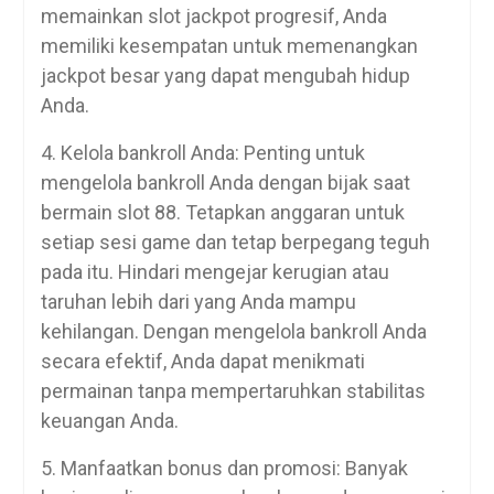
memainkan slot jackpot progresif, Anda
memiliki kesempatan untuk memenangkan
jackpot besar yang dapat mengubah hidup
Anda.
4. Kelola bankroll Anda: Penting untuk
mengelola bankroll Anda dengan bijak saat
bermain slot 88. Tetapkan anggaran untuk
setiap sesi game dan tetap berpegang teguh
pada itu. Hindari mengejar kerugian atau
taruhan lebih dari yang Anda mampu
kehilangan. Dengan mengelola bankroll Anda
secara efektif, Anda dapat menikmati
permainan tanpa mempertaruhkan stabilitas
keuangan Anda.
5. Manfaatkan bonus dan promosi: Banyak