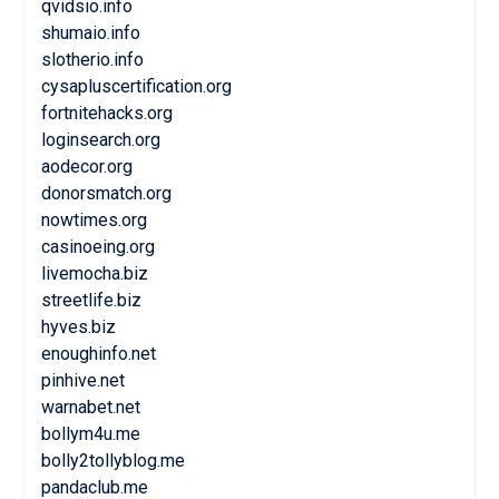
qvidsio.info
shumaio.info
slotherio.info
cysapluscertification.org
fortnitehacks.org
loginsearch.org
aodecor.org
donorsmatch.org
nowtimes.org
casinoeing.org
livemocha.biz
streetlife.biz
hyves.biz
enoughinfo.net
pinhive.net
warnabet.net
bollym4u.me
bolly2tollyblog.me
pandaclub.me