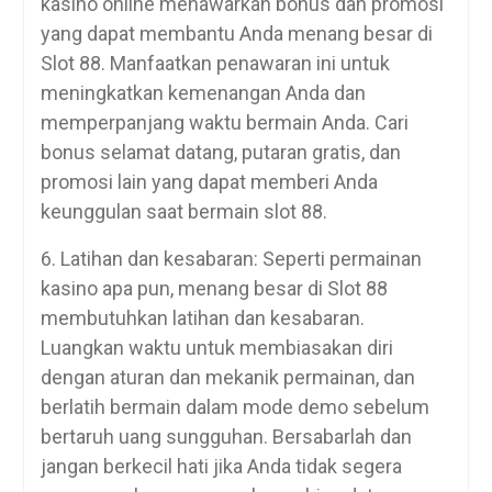
kasino online menawarkan bonus dan promosi
yang dapat membantu Anda menang besar di
Slot 88. Manfaatkan penawaran ini untuk
meningkatkan kemenangan Anda dan
memperpanjang waktu bermain Anda. Cari
bonus selamat datang, putaran gratis, dan
promosi lain yang dapat memberi Anda
keunggulan saat bermain slot 88.
6. Latihan dan kesabaran: Seperti permainan
kasino apa pun, menang besar di Slot 88
membutuhkan latihan dan kesabaran.
Luangkan waktu untuk membiasakan diri
dengan aturan dan mekanik permainan, dan
berlatih bermain dalam mode demo sebelum
bertaruh uang sungguhan. Bersabarlah dan
jangan berkecil hati jika Anda tidak segera