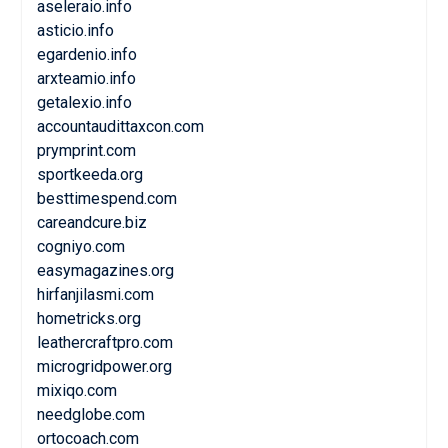
aseleraio.info
asticio.info
egardenio.info
arxteamio.info
getalexio.info
accountaudittaxcon.com
prymprint.com
sportkeeda.org
besttimespend.com
careandcure.biz
cogniyo.com
easymagazines.org
hirfanjilasmi.com
hometricks.org
leathercraftpro.com
microgridpower.org
mixiqo.com
needglobe.com
ortocoach.com