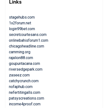
Links
stagehubs.com
1x2forum.net
login99bet.com
secretcourtesans.com
onlinebahisforum1.com
chicagoheadline.com
camming.org
rajalion88.com
goupuntacana.com
riversedgepark.com
zaseez.com
catchycrunch.com
nofaphub.com
nefertitingalls.com
patsyscreations.com
income4proof.com