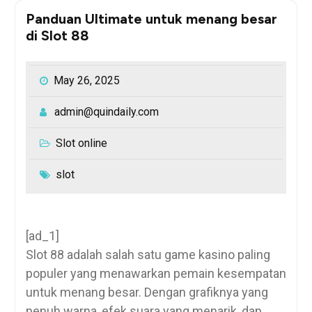
Panduan Ultimate untuk menang besar
di Slot 88
May 26, 2025
admin@quindaily.com
Slot online
slot
[ad_1]
Slot 88 adalah salah satu game kasino paling
populer yang menawarkan pemain kesempatan
untuk menang besar. Dengan grafiknya yang
penuh warna, efek suara yang menarik, dan