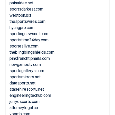
painaidee.net
sportsdarkest.com
webtoon.biz
thesportswires.com
hyungpro.com
sportingnewsnet.com
sportstime24day.com
sporteslive.com
theblingblingshields.com
pinkfrenchtipnails.com
newgamestv.com
sportsgallerys.com
sportsmirrors.net
datasports.net
atasehirescortu.net
engineeringtechub.com
jerryescorts.com
attorneylegal.co
voomb.com