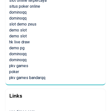
slot online terpercaya
situs poker online
dominoqq
dominoqq
slot demo zeus
demo slot
demo slot
hk live draw
demo pg
dominoqq
dominoqq
pkv games
poker
pkv games bandarqq
Links