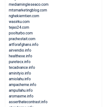
mediamingleseaco.com
mtsmarketingblog.com
nghekiemtien.com
wasirku.com
tejas24.com
poolturbo.com
prachestait.com
artforafghans.info
airvendio.info
healthexe.info
puretecx.info
tecadvance.info
aminityio.info
amiolahu.info
ampacheme.info
ampullahu.info
aromaxme.info
asserthatecontrast.info