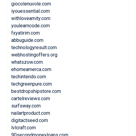
giocolenuvole.com
iyouessential.com
withloveamity.com
youlearncode.com
fxyatirim.com
abbuguide.com
technologyresult.com
webhostingoffers.org
whatszow.com
ehomeamerca.com
techintendo.com
techgreenpure.com
bestdropshipstore.com
cartelreviews.com
surfsway.com
nailartproduct.com
digitactseed.com
lvlcraft.com
90secondmoneyloans.com