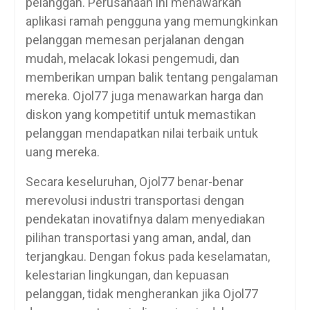
pelanggan. Perusahaan ini menawarkan
aplikasi ramah pengguna yang memungkinkan
pelanggan memesan perjalanan dengan
mudah, melacak lokasi pengemudi, dan
memberikan umpan balik tentang pengalaman
mereka. Ojol77 juga menawarkan harga dan
diskon yang kompetitif untuk memastikan
pelanggan mendapatkan nilai terbaik untuk
uang mereka.
Secara keseluruhan, Ojol77 benar-benar
merevolusi industri transportasi dengan
pendekatan inovatifnya dalam menyediakan
pilihan transportasi yang aman, andal, dan
terjangkau. Dengan fokus pada keselamatan,
kelestarian lingkungan, dan kepuasan
pelanggan, tidak mengherankan jika Ojol77