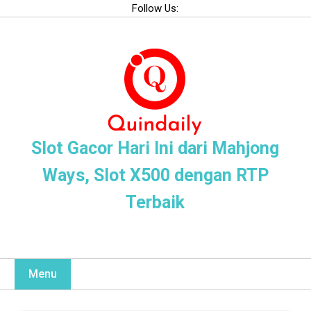
Skip
Follow Us:
to
content
Slot Gacor Hari Ini dari Mahjong
Ways, Slot X500 dengan RTP
Terbaik
Menu