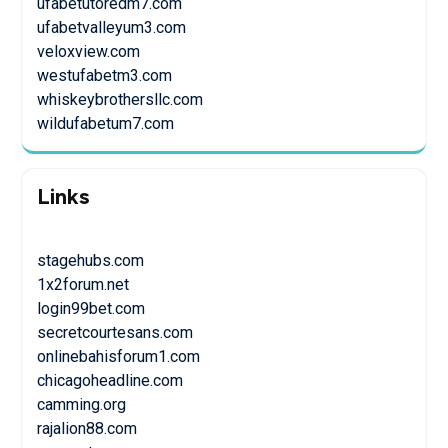
ufabetutoredm7.com
ufabetvalleyum3.com
veloxview.com
westufabetm3.com
whiskeybrothersllc.com
wildufabetum7.com
Links
stagehubs.com
1x2forum.net
login99bet.com
secretcourtesans.com
onlinebahisforum1.com
chicagoheadline.com
camming.org
rajalion88.com