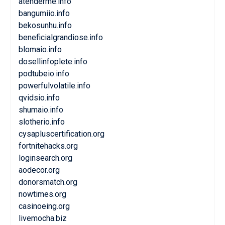
atenderme.info
bangumiio.info
bekosunhu.info
beneficialgrandiose.info
blomaio.info
dosellinfoplete.info
podtubeio.info
powerfulvolatile.info
qvidsio.info
shumaio.info
slotherio.info
cysapluscertification.org
fortnitehacks.org
loginsearch.org
aodecor.org
donorsmatch.org
nowtimes.org
casinoeing.org
livemocha.biz