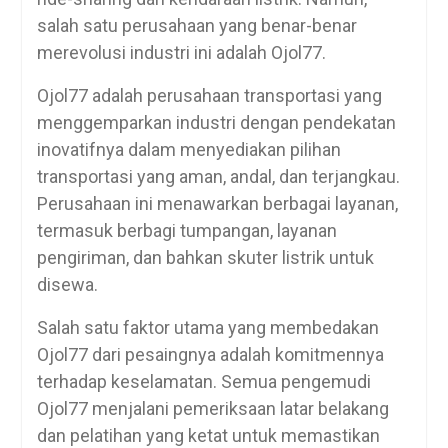
salah satu perusahaan yang benar-benar
merevolusi industri ini adalah Ojol77.
Ojol77 adalah perusahaan transportasi yang
menggemparkan industri dengan pendekatan
inovatifnya dalam menyediakan pilihan
transportasi yang aman, andal, dan terjangkau.
Perusahaan ini menawarkan berbagai layanan,
termasuk berbagi tumpangan, layanan
pengiriman, dan bahkan skuter listrik untuk
disewa.
Salah satu faktor utama yang membedakan
Ojol77 dari pesaingnya adalah komitmennya
terhadap keselamatan. Semua pengemudi
Ojol77 menjalani pemeriksaan latar belakang
dan pelatihan yang ketat untuk memastikan