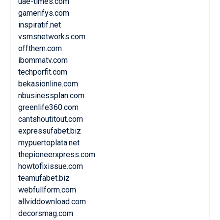
uae-times.com
gamerifys.com
inspiratif.net
vsmsnetworks.com
offthem.com
ibommatv.com
techporfit.com
bekasionline.com
nbusinessplan.com
greenlife360.com
cantshoutitout.com
expressufabet.biz
mypuertoplata.net
thepioneerxpress.com
howtofixissue.com
teamufabet.biz
webfullform.com
allviddownload.com
decorsmag.com