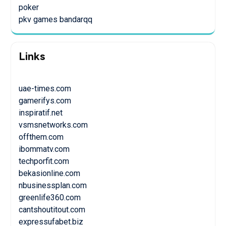
poker
pkv games bandarqq
Links
uae-times.com
gamerifys.com
inspiratif.net
vsmsnetworks.com
offthem.com
ibommatv.com
techporfit.com
bekasionline.com
nbusinessplan.com
greenlife360.com
cantshoutitout.com
expressufabet.biz