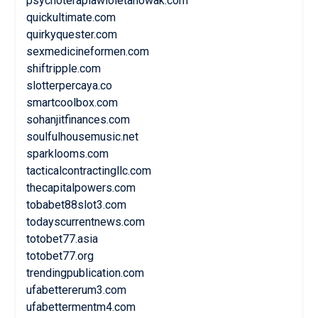
psychoterapiawioletanowak.com
quickultimate.com
quirkyquester.com
sexmedicineformen.com
shiftripple.com
slotterpercaya.co
smartcoolbox.com
sohanjitfinances.com
soulfulhousemusic.net
sparklooms.com
tacticalcontractingllc.com
thecapitalpowers.com
tobabet88slot3.com
todayscurrentnews.com
totobet77.asia
totobet77.org
trendingpublication.com
ufabettererum3.com
ufabettermentm4.com