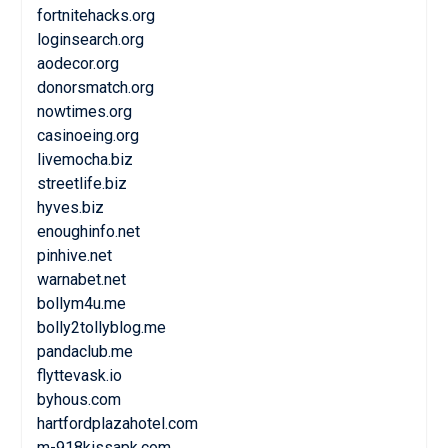
fortnitehacks.org
loginsearch.org
aodecor.org
donorsmatch.org
nowtimes.org
casinoeing.org
livemocha.biz
streetlife.biz
hyves.biz
enoughinfo.net
pinhive.net
warnabet.net
bollym4u.me
bolly2tollyblog.me
pandaclub.me
flyttevask.io
byhous.com
hartfordplazahotel.com
m-918kissapk.com