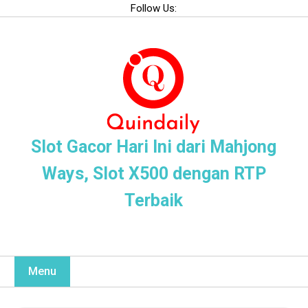
Skip
Follow Us:
to
content
Slot Gacor Hari Ini dari Mahjong
Ways, Slot X500 dengan RTP
Terbaik
Menu