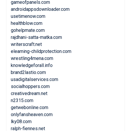
gameofpanels.com
androidappsdownloader.com
usetimenow.com
healthblow.com
gohelpmate.com
rajdhani-satta-matka.com
writerscraft.net
elearning-childprotection.com
wrestling4mena.com
knowledgeforall.info
brand2lastio.com
usadigitalservices.com
socialhoppers.com
creativedream.net
n2315.com
getwebonline.com
onlyfansheaven.com
lky08.com
ralph-fiennes.net