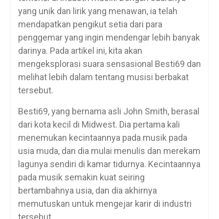
yang unik dan lirik yang menawan, ia telah
mendapatkan pengikut setia dari para
penggemar yang ingin mendengar lebih banyak
darinya. Pada artikel ini, kita akan
mengeksplorasi suara sensasional Besti69 dan
melihat lebih dalam tentang musisi berbakat
tersebut.
Besti69, yang bernama asli John Smith, berasal
dari kota kecil di Midwest. Dia pertama kali
menemukan kecintaannya pada musik pada
usia muda, dan dia mulai menulis dan merekam
lagunya sendiri di kamar tidurnya. Kecintaannya
pada musik semakin kuat seiring
bertambahnya usia, dan dia akhirnya
memutuskan untuk mengejar karir di industri
tersebut.