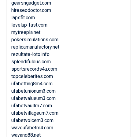
gearsngadget.com
hireseodoctor.com
lapsfit.com
levelup-fast.com
mytreepla.net
pokersimulations.com
replicamanufactory.net
rezultate-loto.info
splendifulous.com
sportsrecords4u.com
topceleberites.com
ufabetting8m4.com
ufabetunionum3.com
ufabetvalueum3.com
ufabetvaultm7.com
ufabetvillageum7.com
ufabetvoicem3.com
waveufabetm4.com
wayang88.net