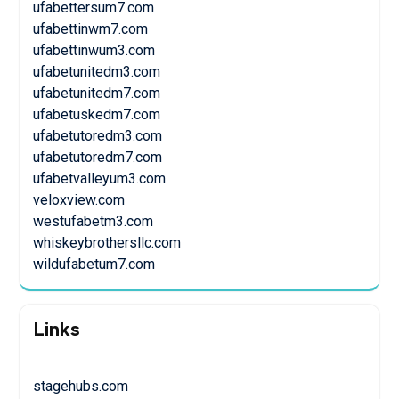
ufabettersum7.com
ufabettinwm7.com
ufabettinwum3.com
ufabetunitedm3.com
ufabetunitedm7.com
ufabetuskedm7.com
ufabetutoredm3.com
ufabetutoredm7.com
ufabetvalleyum3.com
veloxview.com
westufabetm3.com
whiskeybrothersllc.com
wildufabetum7.com
Links
stagehubs.com