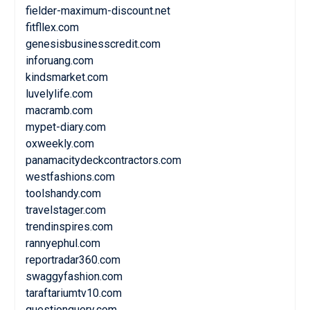
fielder-maximum-discount.net
fitfllex.com
genesisbusinesscredit.com
inforuang.com
kindsmarket.com
luvelylife.com
macramb.com
mypet-diary.com
oxweekly.com
panamacitydeckcontractors.com
westfashions.com
toolshandy.com
travelstager.com
trendinspires.com
rannyephul.com
reportradar360.com
swaggyfashion.com
taraftariumtv10.com
questionquery.com