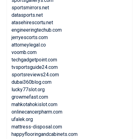
sportsgallerys.com
sportsmirrors.net
datasports.net
atasehirescortu.net
engineeringtechub.com
jerryescorts.com
attorneylegal.co
voomb.com
techgadgetpoint.com
tvsportsguide24.com
sportsreviews24.com
dubai360blog.com
lucky77slot.org
growmefast.com
mahkotahokislot.com
onlinecancerpharm.com
ufalek.org
mattress-disposal.com
happyflooringandcabinets.com