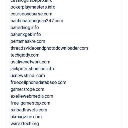
casinogambitpro.info
pokerplaymasters.info
courseoncourse.com
bantinbatdongsan247.com
bahednog.info
bahenxgek.info
pertamaskre.com
threadsvideoandphotodownloader.com
techgiddy.com
usalivenetwork.com
jackpotrushonline.info
ucnewshindi.com
freecellphonedatabase.com
gamersrope.com
exellewebmedia.com
free-gamestop.com
sinbadtravels.com
ukmagzine.com
wareztech.org