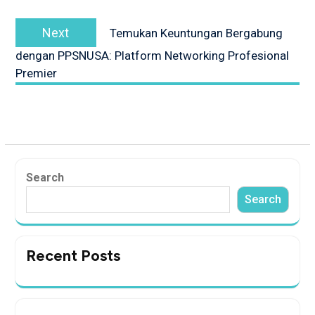
Next
Next
Temukan Keuntungan Bergabung
post:
dengan PPSNUSA: Platform Networking Profesional
Premier
Search
Search
Recent Posts