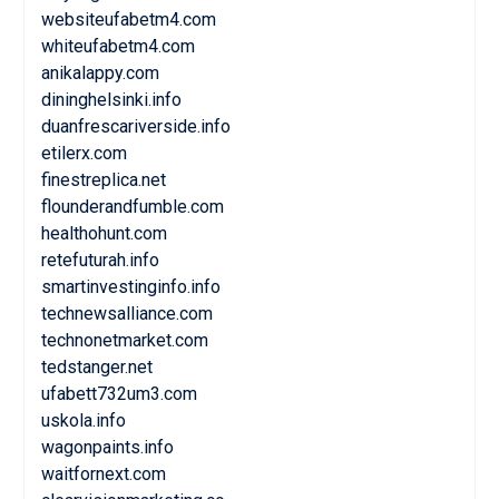
websiteufabetm4.com
whiteufabetm4.com
anikalappy.com
dininghelsinki.info
duanfrescariverside.info
etilerx.com
finestreplica.net
flounderandfumble.com
healthohunt.com
retefuturah.info
smartinvestinginfo.info
technewsalliance.com
technonetmarket.com
tedstanger.net
ufabett732um3.com
uskola.info
wagonpaints.info
waitfornext.com