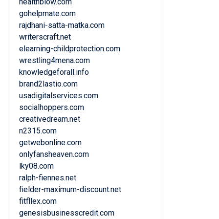
healthblow.com
gohelpmate.com
rajdhani-satta-matka.com
writerscraft.net
elearning-childprotection.com
wrestling4mena.com
knowledgeforall.info
brand2lastio.com
usadigitalservices.com
socialhoppers.com
creativedream.net
n2315.com
getwebonline.com
onlyfansheaven.com
lky08.com
ralph-fiennes.net
fielder-maximum-discount.net
fitfllex.com
genesisbusinesscredit.com