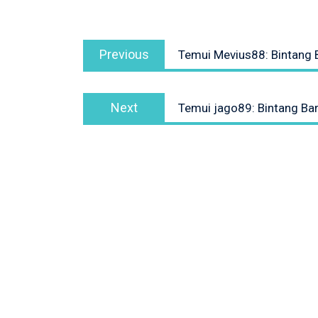
Post
Previous
navigation
Previous
Temui Mevius88: Bintang 
post:
Next
Next
Temui jago89: Bintang Ba
post: