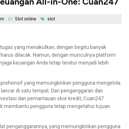
Keuangan All-in-One: Cuan247
om
Slot online
slot
 tugas yang menakutkan, dengan begitu banyak
g harus dilacak. Namun, dengan munculnya platform
jaga keuangan Anda tetap teratur menjadi lebih
mprehensif yang memungkinkan pengguna mengelola
ncar di satu tempat. Dari penganggaran dan
vestasi dan pemantauan skor kredit, Cuan247
tuk membantu pengguna tetap mengetahui tujuan
 alat penganggarannya, yang memungkinkan pengguna