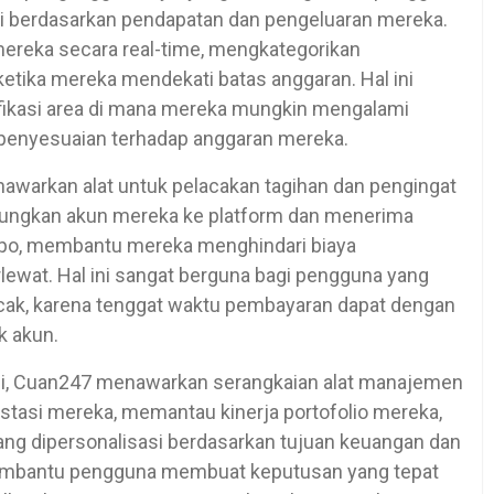
i berdasarkan pendapatan dan pengeluaran mereka.
ereka secara real-time, mengkategorikan
etika mereka mendekati batas anggaran. Hal ini
ikasi area di mana mereka mungkin mengalami
penyesuaian terhadap anggaran mereka.
awarkan alat untuk pelacakan tagihan dan pengingat
ngkan akun mereka ke platform dan menerima
mpo, membantu mereka menghindari biaya
ewat. Hal ini sangat berguna bagi pengguna yang
acak, karena tenggat waktu pembayaran dapat dengan
k akun.
asi, Cuan247 menawarkan serangkaian alat manajemen
stasi mereka, memantau kinerja portofolio mereka,
ng dipersonalisasi berdasarkan tujuan keuangan dan
t membantu pengguna membuat keputusan yang tepat