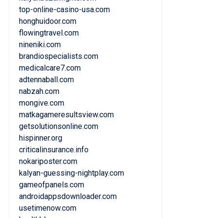
top-online-casino-usa.com
honghuidoor.com
flowingtravel.com
nineniki.com
brandiospecialists.com
medicalcare7.com
adtennaball.com
nabzah.com
mongive.com
matkagameresultsview.com
getsolutionsonline.com
hispinner.org
criticalinsurance.info
nokariposter.com
kalyan-guessing-nightplay.com
gameofpanels.com
androidappsdownloader.com
usetimenow.com