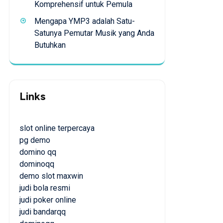
Komprehensif untuk Pemula
Mengapa YMP3 adalah Satu-
Satunya Pemutar Musik yang Anda
Butuhkan
Links
slot online terpercaya
pg demo
domino qq
dominoqq
demo slot maxwin
judi bola resmi
judi poker online
judi bandarqq