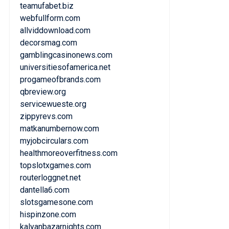
teamufabet.biz
webfullform.com
allviddownload.com
decorsmag.com
gamblingcasinonews.com
universitiesofamerica.net
progameofbrands.com
qbreview.org
servicewueste.org
zippyrevs.com
matkanumbernow.com
myjobcirculars.com
healthmoreoverfitness.com
topslotxgames.com
routerloggnet.net
dantella6.com
slotsgamesone.com
hispinzone.com
kalyanbazarnights.com