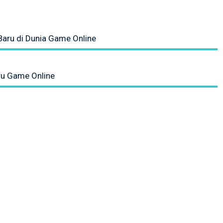
Baru di Dunia Game Online
ru Game Online