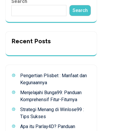
Search
Search
Recent Posts
Pengertian Plisbet : Manfaat dan
Kegunaannya
Menjelajahi Bunga99: Panduan
Komprehensif Fitur-Fiturnya
Strategi Menang di Winlose99 :
Tips Sukses
Apa itu Parlay4D? Panduan