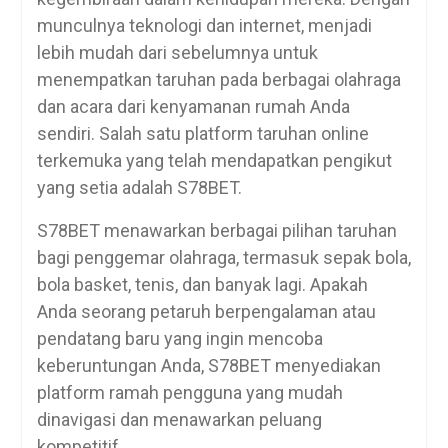
munculnya teknologi dan internet, menjadi
lebih mudah dari sebelumnya untuk
menempatkan taruhan pada berbagai olahraga
dan acara dari kenyamanan rumah Anda
sendiri. Salah satu platform taruhan online
terkemuka yang telah mendapatkan pengikut
yang setia adalah S78BET.
S78BET menawarkan berbagai pilihan taruhan
bagi penggemar olahraga, termasuk sepak bola,
bola basket, tenis, dan banyak lagi. Apakah
Anda seorang petaruh berpengalaman atau
pendatang baru yang ingin mencoba
keberuntungan Anda, S78BET menyediakan
platform ramah pengguna yang mudah
dinavigasi dan menawarkan peluang
kompetitif.