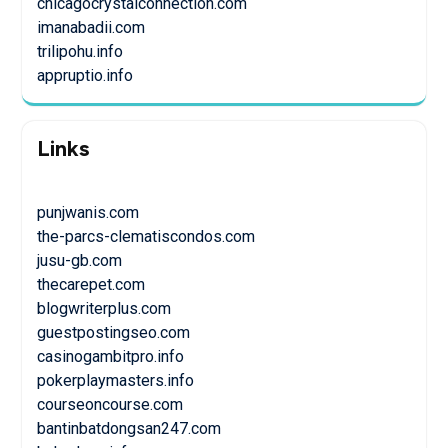
chicagocrystalconnection.com
imanabadii.com
trilipohu.info
appruptio.info
Links
punjwanis.com
the-parcs-clematiscondos.com
jusu-gb.com
thecarepet.com
blogwriterplus.com
guestpostingseo.com
casinogambitpro.info
pokerplaymasters.info
courseoncourse.com
bantinbatdongsan247.com