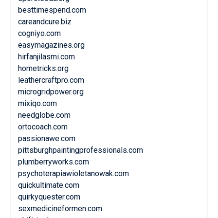
besttimespend.com
careandcure.biz
cogniyo.com
easymagazines.org
hirfanjilasmi.com
hometricks.org
leathercraftpro.com
microgridpower.org
mixiqo.com
needglobe.com
ortocoach.com
passionawe.com
pittsburghpaintingprofessionals.com
plumberryworks.com
psychoterapiawioletanowak.com
quickultimate.com
quirkyquester.com
sexmedicineformen.com