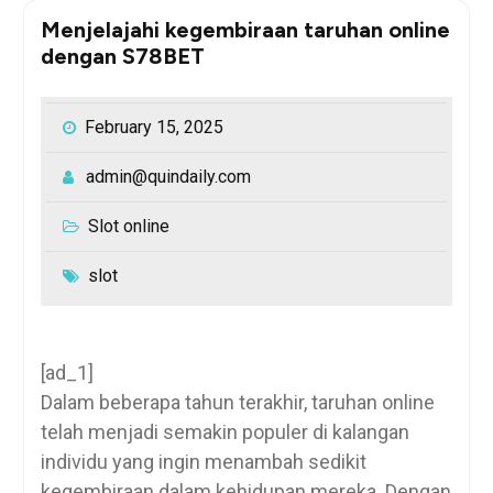
Menjelajahi kegembiraan taruhan online
dengan S78BET
February 15, 2025
admin@quindaily.com
Slot online
slot
[ad_1]
Dalam beberapa tahun terakhir, taruhan online
telah menjadi semakin populer di kalangan
individu yang ingin menambah sedikit
kegembiraan dalam kehidupan mereka. Dengan