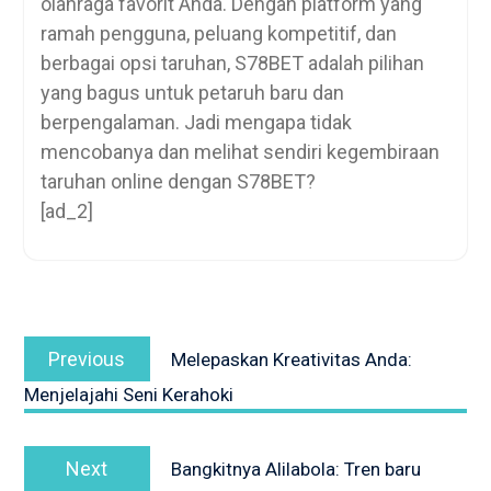
olahraga favorit Anda. Dengan platform yang
ramah pengguna, peluang kompetitif, dan
berbagai opsi taruhan, S78BET adalah pilihan
yang bagus untuk petaruh baru dan
berpengalaman. Jadi mengapa tidak
mencobanya dan melihat sendiri kegembiraan
taruhan online dengan S78BET?
[ad_2]
Post
Previous
navigation
Previous
Melepaskan Kreativitas Anda:
post:
Menjelajahi Seni Kerahoki
Next
Next
Bangkitnya Alilabola: Tren baru
post: