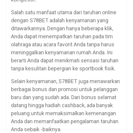
Salah satu manfaat utama dari taruhan online
dengan S78BET adalah kenyamanan yang
ditawarkannya. Dengan hanya beberapa klik,
Anda dapat menempatkan taruhan pada tim
olahraga atau acara favorit Anda tanpa harus
meninggalkan kenyamanan rumah Anda. Ini
berarti Anda dapat menikmati sensasi taruhan
tanpa kesulitan bepergian ke sportbook fisik.
Selain kenyamanan, S78BET juga menawarkan
berbagai bonus dan promosi untuk pelanggan
baru dan yang sudah ada. Dari bonus selamat
datang hingga hadiah cashback, ada banyak
peluang untuk memaksimalkan kemenangan
Anda dan memanfaatkan pengalaman taruhan
Anda sebaik -baiknya.