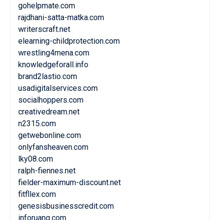
gohelpmate.com
rajdhani-satta-matka.com
writerscraft.net
elearning-childprotection.com
wrestling4mena.com
knowledgeforall.info
brand2lastio.com
usadigitalservices.com
socialhoppers.com
creativedream.net
n2315.com
getwebonline.com
onlyfansheaven.com
lky08.com
ralph-fiennes.net
fielder-maximum-discount.net
fitfllex.com
genesisbusinesscredit.com
inforuang.com