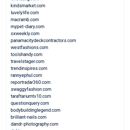
kindsmarket.com
luvelylife.com
macramb.com
mypet-diary.com
oxweekly.com
panamacitydeckcontractors.com
westfashions.com
toolshandy.com
travelstager.com
trendinspires.com
rannyephul.com
reportradar360.com
swaggyfashion.com
taraftariumtv10.com
questionquery.com
bodybuildinglegend.com
brilliant-nails.com
dandr-photography.com