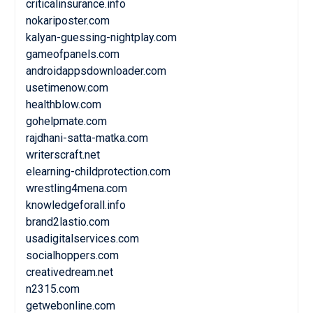
criticalinsurance.info
nokariposter.com
kalyan-guessing-nightplay.com
gameofpanels.com
androidappsdownloader.com
usetimenow.com
healthblow.com
gohelpmate.com
rajdhani-satta-matka.com
writerscraft.net
elearning-childprotection.com
wrestling4mena.com
knowledgeforall.info
brand2lastio.com
usadigitalservices.com
socialhoppers.com
creativedream.net
n2315.com
getwebonline.com