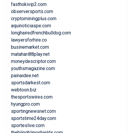
fasthokivip2.com
observersports.com
cryptominingplus.com
aquinoticiaspe.com
longhairedfrenchbulldog.com
lawyersforhire.co
businemarket.com
matahari88play.net
moneydescriptor.com
youthsmagazine.com
painaidee.net
sportsdarkest.com
webtoon.biz
thesportswires.com
hyungpro.com
sportingnewsnet.com
sportstime24day.com
sporteslive.com
theblingblingshields.com