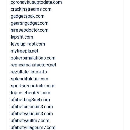
coronavirusuptodate.com
crackinstreams.com
gadgetspak.com
gearsngadget.com
hireseodoctor.com
lapsfit.com
levelup-fast.com
mytreepla.net
pokersimulations.com
replicamanufactory.net
rezultate-loto.info
splendifulous.com
sportsrecords4u.com
topceleberites.com
ufabetting8m4.com
ufabetunionum3.com
ufabetvalueum3.com
ufabetvaultm7.com
ufabetvillageum7.com