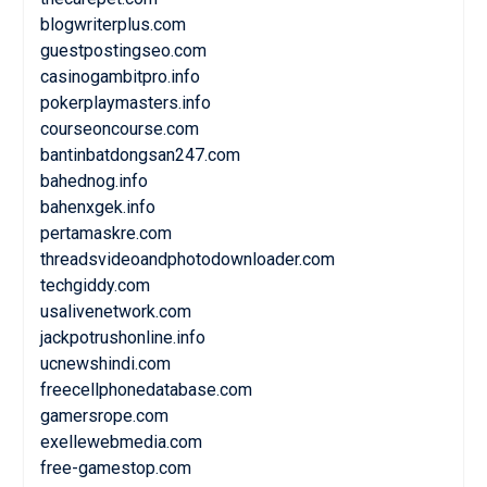
blogwriterplus.com
guestpostingseo.com
casinogambitpro.info
pokerplaymasters.info
courseoncourse.com
bantinbatdongsan247.com
bahednog.info
bahenxgek.info
pertamaskre.com
threadsvideoandphotodownloader.com
techgiddy.com
usalivenetwork.com
jackpotrushonline.info
ucnewshindi.com
freecellphonedatabase.com
gamersrope.com
exellewebmedia.com
free-gamestop.com