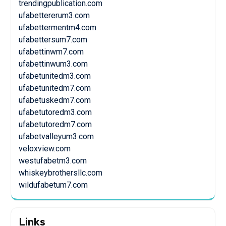
trendingpublication.com
ufabettererum3.com
ufabettermentm4.com
ufabettersum7.com
ufabettinwm7.com
ufabettinwum3.com
ufabetunitedm3.com
ufabetunitedm7.com
ufabetuskedm7.com
ufabetutoredm3.com
ufabetutoredm7.com
ufabetvalleyum3.com
veloxview.com
westufabetm3.com
whiskeybrothersllc.com
wildufabetum7.com
Links