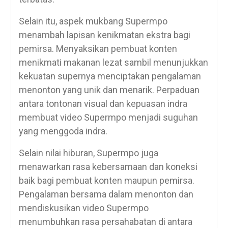
Selain itu, aspek mukbang Supermpo
menambah lapisan kenikmatan ekstra bagi
pemirsa. Menyaksikan pembuat konten
menikmati makanan lezat sambil menunjukkan
kekuatan supernya menciptakan pengalaman
menonton yang unik dan menarik. Perpaduan
antara tontonan visual dan kepuasan indra
membuat video Supermpo menjadi suguhan
yang menggoda indra.
Selain nilai hiburan, Supermpo juga
menawarkan rasa kebersamaan dan koneksi
baik bagi pembuat konten maupun pemirsa.
Pengalaman bersama dalam menonton dan
mendiskusikan video Supermpo
menumbuhkan rasa persahabatan di antara