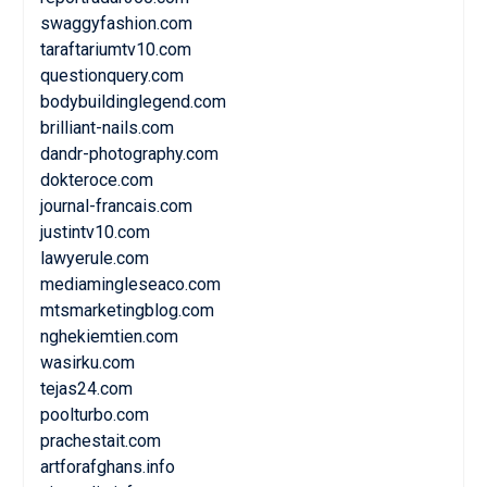
swaggyfashion.com
taraftariumtv10.com
questionquery.com
bodybuildinglegend.com
brilliant-nails.com
dandr-photography.com
dokteroce.com
journal-francais.com
justintv10.com
lawyerule.com
mediamingleseaco.com
mtsmarketingblog.com
nghekiemtien.com
wasirku.com
tejas24.com
poolturbo.com
prachestait.com
artforafghans.info