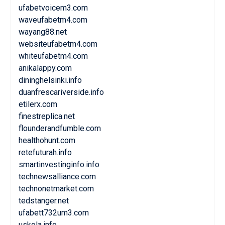
ufabetvoicem3.com
waveufabetm4.com
wayang88.net
websiteufabetm4.com
whiteufabetm4.com
anikalappy.com
dininghelsinki.info
duanfrescariverside.info
etilerx.com
finestreplica.net
flounderandfumble.com
healthohunt.com
retefuturah.info
smartinvestinginfo.info
technewsalliance.com
technonetmarket.com
tedstanger.net
ufabett732um3.com
uskola.info