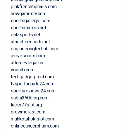
pinkfrenchtipnails.com
newgamestv.com
sportsgallerys.com
sportsmirrors.net
datasports.net
atasehirescortu.net
engineeringtechub.com
jerryescorts.com
attorneylegal.co
voomb.com
techgadgetpoint.com
tvsportsguide24.com
sportsreviews24.com
dubai360blog.com
lucky77slot.org
growmefast.com
mahkotahokislot.com
onlinecancerpharm.com