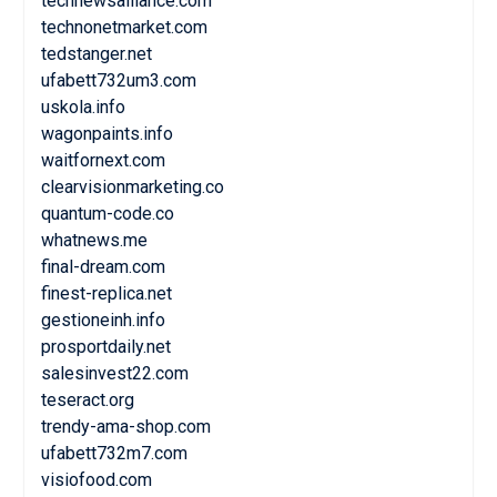
technewsalliance.com
technonetmarket.com
tedstanger.net
ufabett732um3.com
uskola.info
wagonpaints.info
waitfornext.com
clearvisionmarketing.co
quantum-code.co
whatnews.me
final-dream.com
finest-replica.net
gestioneinh.info
prosportdaily.net
salesinvest22.com
teseract.org
trendy-ama-shop.com
ufabett732m7.com
visiofood.com