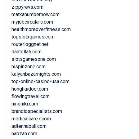
zippyrevs.com
matkanumbernow.com
myjobcirculars.com
healthmoreoverfitness.com
topslotxgames.com
routerloggnet.net
dantella6.com
slotsgamesone.com
hispinzone.com
kalyanbazarnights.com
top-online-casino-usa.com
honghuidoor.com
flowingtravel.com
nineniki.com
brandiospecialists.com
medicalcare7.com
adtennaball.com
nabzah.com