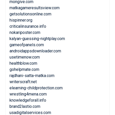
mongive.com
matkagameresultsview.com
getsolutionsonline.com
hispinner.org
criticalinsurance.info
nokariposter.com
kalyan-guessing-nightplay.com
gameofpanels.com
androidappsdownloader.com
usetimenow.com
healthblow.com
gohelpmate.com
rajdhani-satta-matka.com
writerscraft.net
elearning-childprotection.com
wrestling4mena.com
knowledgeforall.info
brand2lastio.com
usadigitalservices.com