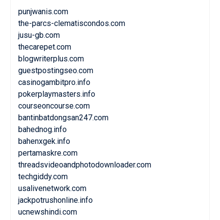
punjwanis.com
the-parcs-clematiscondos.com
jusu-gb.com
thecarepet.com
blogwriterplus.com
guestpostingseo.com
casinogambitpro.info
pokerplaymasters.info
courseoncourse.com
bantinbatdongsan247.com
bahednog.info
bahenxgek.info
pertamaskre.com
threadsvideoandphotodownloader.com
techgiddy.com
usalivenetwork.com
jackpotrushonline.info
ucnewshindi.com