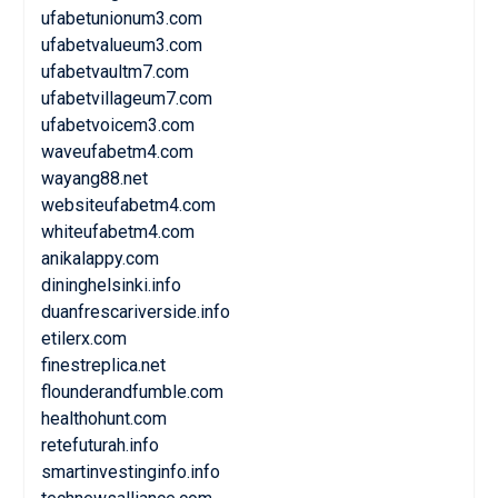
ufabetunionum3.com
ufabetvalueum3.com
ufabetvaultm7.com
ufabetvillageum7.com
ufabetvoicem3.com
waveufabetm4.com
wayang88.net
websiteufabetm4.com
whiteufabetm4.com
anikalappy.com
dininghelsinki.info
duanfrescariverside.info
etilerx.com
finestreplica.net
flounderandfumble.com
healthohunt.com
retefuturah.info
smartinvestinginfo.info