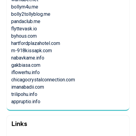
bollym4u.me
bolly2tollyblog.me
pandaclub.me
flyttevask.io
byhous.com
hartfordplazahotel.com
m-918kissapk.com
nabavkame.info
gakbiasa.com
iflowerhu.info
chicagocrystalconnection.com
imanabadii.com
trilipohu.info
appruptio.info
Links