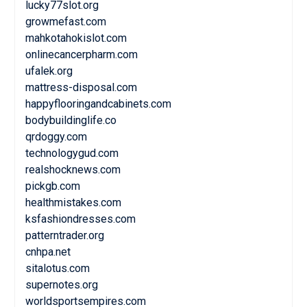
lucky77slot.org
growmefast.com
mahkotahokislot.com
onlinecancerpharm.com
ufalek.org
mattress-disposal.com
happyflooringandcabinets.com
bodybuildinglife.co
qrdoggy.com
technologygud.com
realshocknews.com
pickgb.com
healthmistakes.com
ksfashiondresses.com
patterntrader.org
cnhpa.net
sitalotus.com
supernotes.org
worldsportsempires.com