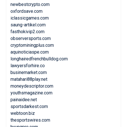
newbestcrypto.com
oxfordsave.com
iclassicgames.com
saung-artikel.com
fasthokivip2.com
observersports.com
cryptominingplus.com
aquinoticiaspe.com
longhairedfrenchbulldog.com
lawyersforhire.co
businemarket.com
matahari88play.net
moneydescriptor.com
youthsmagazine.com
painaidee.net
sportsdarkest.com
webtoon.biz
thesportswires.com
hyungpro.com