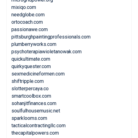
mixiqo.com
needglobe.com
ortocoach.com
passionawe.com
pittsburghpaintingprofessionals.com
plumberryworks.com
psychoterapiawioletanowak.com
quickultimate.com
quirkyquester.com
sexmedicineformen.com
shiftripple.com
slotterpercaya.co
smartcoolbox.com
sohanjitfinances.com
soulfulhousemusic.net
sparklooms.com
tacticalcontractingllc.com
thecapitalpowers.com