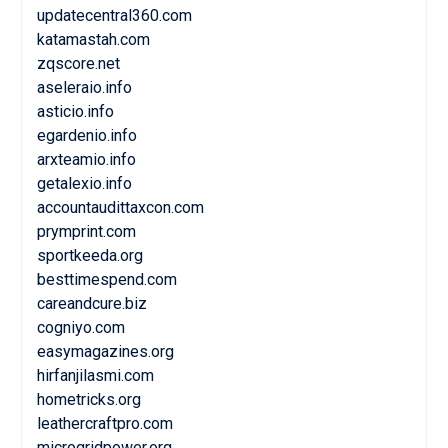
updatecentral360.com
katamastah.com
zqscore.net
aseleraio.info
asticio.info
egardenio.info
arxteamio.info
getalexio.info
accountaudittaxcon.com
prymprint.com
sportkeeda.org
besttimespend.com
careandcure.biz
cogniyo.com
easymagazines.org
hirfanjilasmi.com
hometricks.org
leathercraftpro.com
microgridpower.org