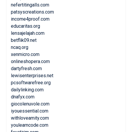
nefertitingalls.com
patsyscreations.com
income4proof.com
educaritas.org
lensajelajah.com
betflik09.net
ncaq.org
xenmicro.com
onlineshopera.com
dartyfresh.com
lewisenterprises.net
pcsoftwarefree.org
dailylinking.com
dnafyx.com
giocolenuvole.com
iyouessential.com
withloveamity.com
youlearncode.com