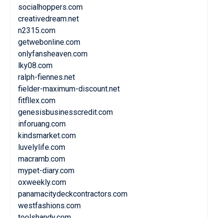
socialhoppers.com
creativedream.net
n2315.com
getwebonline.com
onlyfansheaven.com
lky08.com
ralph-fiennes.net
fielder-maximum-discount.net
fitfllex.com
genesisbusinesscredit.com
inforuang.com
kindsmarket.com
luvelylife.com
macramb.com
mypet-diary.com
oxweekly.com
panamacitydeckcontractors.com
westfashions.com
toolshandy.com