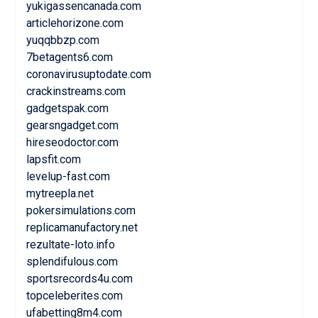
yukigassencanada.com
articlehorizone.com
yuqqbbzp.com
7betagents6.com
coronavirusuptodate.com
crackinstreams.com
gadgetspak.com
gearsngadget.com
hireseodoctor.com
lapsfit.com
levelup-fast.com
mytreepla.net
pokersimulations.com
replicamanufactory.net
rezultate-loto.info
splendifulous.com
sportsrecords4u.com
topceleberites.com
ufabetting8m4.com