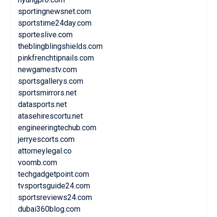
sportingnewsnet.com
sportstime24day.com
sporteslive.com
theblingblingshields.com
pinkfrenchtipnails.com
newgamestv.com
sportsgallerys.com
sportsmirrors.net
datasports.net
atasehirescortu.net
engineeringtechub.com
jerryescorts.com
attorneylegal.co
voomb.com
techgadgetpoint.com
tvsportsguide24.com
sportsreviews24.com
dubai360blog.com