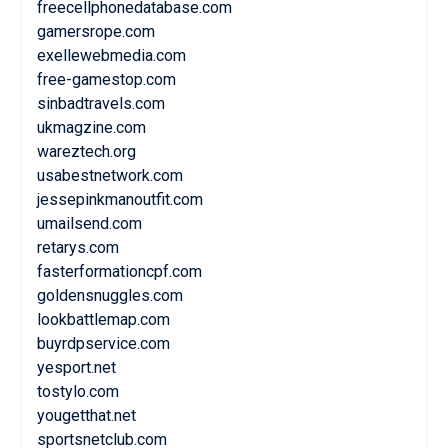
freecellphonedatabase.com
gamersrope.com
exellewebmedia.com
free-gamestop.com
sinbadtravels.com
ukmagzine.com
wareztech.org
usabestnetwork.com
jessepinkmanoutfit.com
umailsend.com
retarys.com
fasterformationcpf.com
goldensnuggles.com
lookbattlemap.com
buyrdpservice.com
yesport.net
tostylo.com
yougetthat.net
sportsnetclub.com