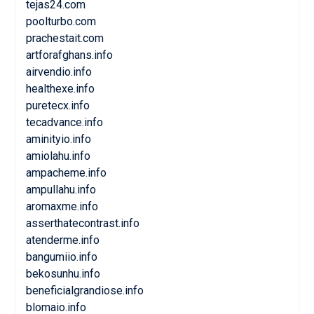
tejas24.com
poolturbo.com
prachestait.com
artforafghans.info
airvendio.info
healthexe.info
puretecx.info
tecadvance.info
aminityio.info
amiolahu.info
ampacheme.info
ampullahu.info
aromaxme.info
asserthatecontrast.info
atenderme.info
bangumiio.info
bekosunhu.info
beneficialgrandiose.info
blomaio.info