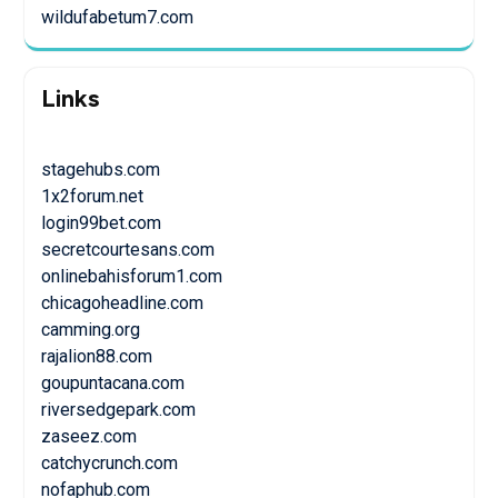
wildufabetum7.com
Links
stagehubs.com
1x2forum.net
login99bet.com
secretcourtesans.com
onlinebahisforum1.com
chicagoheadline.com
camming.org
rajalion88.com
goupuntacana.com
riversedgepark.com
zaseez.com
catchycrunch.com
nofaphub.com