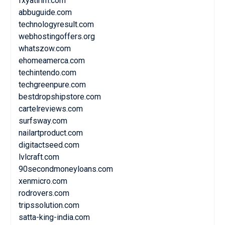
fxyatirim.com
abbuguide.com
technologyresult.com
webhostingoffers.org
whatszow.com
ehomeamerca.com
techintendo.com
techgreenpure.com
bestdropshipstore.com
cartelreviews.com
surfsway.com
nailartproduct.com
digitactseed.com
lvlcraft.com
90secondmoneyloans.com
xenmicro.com
rodrovers.com
tripssolution.com
satta-king-india.com