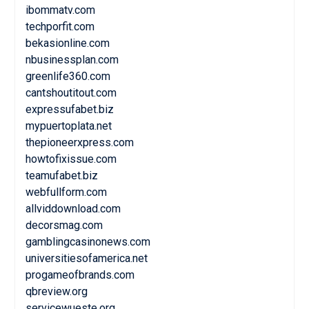
ibommatv.com
techporfit.com
bekasionline.com
nbusinessplan.com
greenlife360.com
cantshoutitout.com
expressufabet.biz
mypuertoplata.net
thepioneerxpress.com
howtofixissue.com
teamufabet.biz
webfullform.com
allviddownload.com
decorsmag.com
gamblingcasinonews.com
universitiesofamerica.net
progameofbrands.com
qbreview.org
servicewueste.org