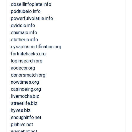
dosellinfoplete.info
podtubeio.info
powerfulvolatile.info
qvidsio.info
shumaio.info
slotherio.info
cysapluscertification.org
fortnitehacks.org
loginsearch.org
aodecor.org
donorsmatch.org
nowtimes.org
casinoeing.org
livemocha.biz
streetlife.biz
hyves.biz
enoughinfo.net
pinhive.net
warnabet.net