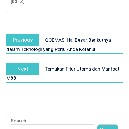
[ad_2]
Post
Previous
navigation
Previous
QQEMAS: Hal Besar Berikutnya
post:
dalam Teknologi yang Perlu Anda Ketahui
Next
Next
Temukan Fitur Utama dan Manfaat
post:
M88
Search