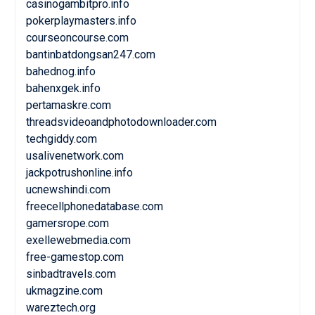
casinogambitpro.info
pokerplaymasters.info
courseoncourse.com
bantinbatdongsan247.com
bahednog.info
bahenxgek.info
pertamaskre.com
threadsvideoandphotodownloader.com
techgiddy.com
usalivenetwork.com
jackpotrushonline.info
ucnewshindi.com
freecellphonedatabase.com
gamersrope.com
exellewebmedia.com
free-gamestop.com
sinbadtravels.com
ukmagzine.com
wareztech.org