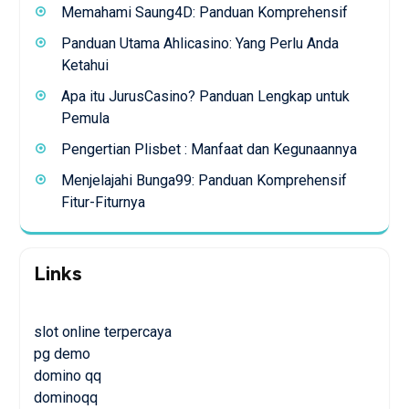
Memahami Saung4D: Panduan Komprehensif
Panduan Utama Ahlicasino: Yang Perlu Anda
Ketahui
Apa itu JurusCasino? Panduan Lengkap untuk
Pemula
Pengertian Plisbet : Manfaat dan Kegunaannya
Menjelajahi Bunga99: Panduan Komprehensif
Fitur-Fiturnya
Links
slot online terpercaya
pg demo
domino qq
dominoqq