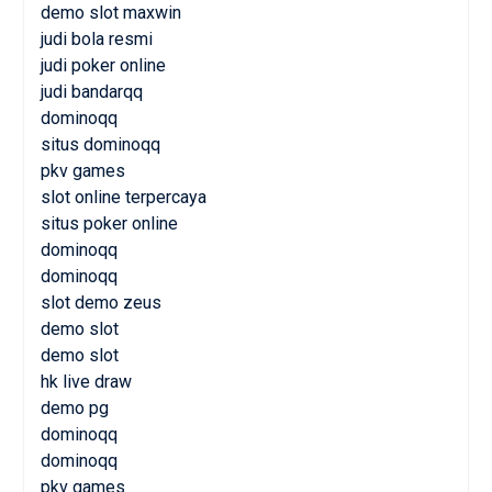
demo slot maxwin
judi bola resmi
judi poker online
judi bandarqq
dominoqq
situs dominoqq
pkv games
slot online terpercaya
situs poker online
dominoqq
dominoqq
slot demo zeus
demo slot
demo slot
hk live draw
demo pg
dominoqq
dominoqq
pkv games