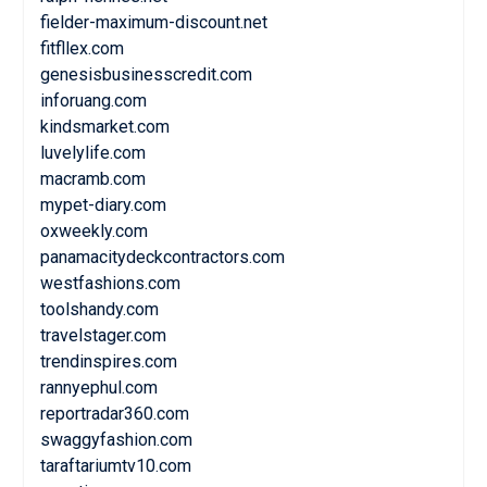
fielder-maximum-discount.net
fitfllex.com
genesisbusinesscredit.com
inforuang.com
kindsmarket.com
luvelylife.com
macramb.com
mypet-diary.com
oxweekly.com
panamacitydeckcontractors.com
westfashions.com
toolshandy.com
travelstager.com
trendinspires.com
rannyephul.com
reportradar360.com
swaggyfashion.com
taraftariumtv10.com