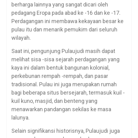
berharga lainnya yang sangat dicari oleh
pedagang Eropa pada abad ke -16 dan ke -17.
Perdagangan ini membawa kekayaan besar ke
pulau itu dan menarik pemukim dari seluruh
wilayah.
Saat ini, pengunjung Pulaujudi masih dapat
melihat sisa -sisa sejarah perdagangan yang
kaya ini dalam bentuk bangunan kolonial,
perkebunan rempah -rempah, dan pasar
tradisional. Pulau ini juga merupakan rumah
bagi beberapa situs bersejarah, termasuk kuil -
kuil kuno, masjid, dan benteng yang
menawarkan pandangan sekilas ke masa
lalunya.
Selain signifikansi historisnya, Pulaujudi juga