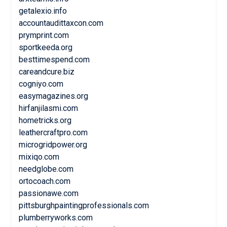
getalexio.info
accountaudittaxcon.com
prymprint.com
sportkeeda.org
besttimespend.com
careandcure.biz
cogniyo.com
easymagazines.org
hirfanjilasmi.com
hometricks.org
leathercraftpro.com
microgridpower.org
mixiqo.com
needglobe.com
ortocoach.com
passionawe.com
pittsburghpaintingprofessionals.com
plumberryworks.com