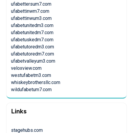
ufabettersum7.com
ufabettinwm7.com
ufabettinwum3.com
ufabetunitedm3.com
ufabetunitedm7.com
ufabetuskedm7.com
ufabetutoredm3.com
ufabetutoredm7.com
ufabetvalleyum3.com
veloxview.com
westufabetm3.com
whiskeybrothersllc.com
wildufabetum7.com
Links
stagehubs.com