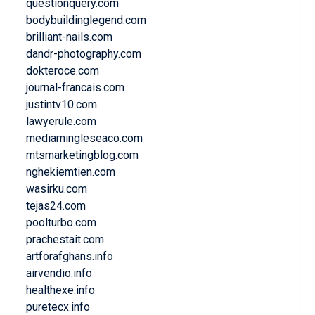
questionquery.com
bodybuildinglegend.com
brilliant-nails.com
dandr-photography.com
dokteroce.com
journal-francais.com
justintv10.com
lawyerule.com
mediamingleseaco.com
mtsmarketingblog.com
nghekiemtien.com
wasirku.com
tejas24.com
poolturbo.com
prachestait.com
artforafghans.info
airvendio.info
healthexe.info
puretecx.info