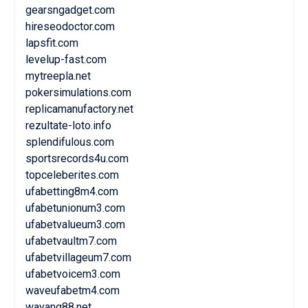
gearsngadget.com
hireseodoctor.com
lapsfit.com
levelup-fast.com
mytreepla.net
pokersimulations.com
replicamanufactory.net
rezultate-loto.info
splendifulous.com
sportsrecords4u.com
topceleberites.com
ufabetting8m4.com
ufabetunionum3.com
ufabetvalueum3.com
ufabetvaultm7.com
ufabetvillageum7.com
ufabetvoicem3.com
waveufabetm4.com
wayang88.net