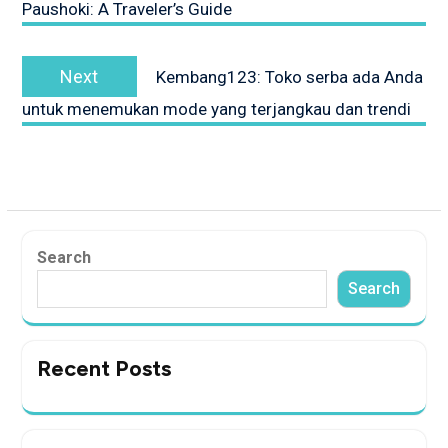
Paushoki: A Traveler’s Guide
Next
Next
Kembang123: Toko serba ada Anda
post:
untuk menemukan mode yang terjangkau dan trendi
Search
Search
Recent Posts