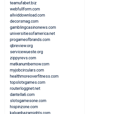
teamufabet.biz
webfullform.com
allviddownload.com
decorsmag.com
gamblingcasinonews.com
universitiesofamerica.net
progameofbrands.com
qbreview.org
servicewueste.org
zippyrevs.com
matkanumbernow.com
myjobcirculars.com
healthmoreoverfitness.com
topslotxgames.com
routerloggnet.net
dantella6.com
slotsgamesone.com
hispinzone.com
kalyanbazarnights.com