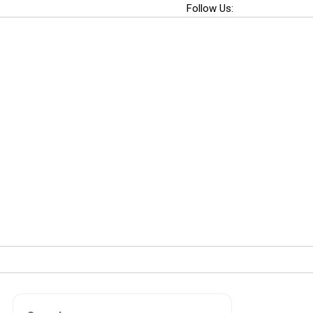
Follow Us: