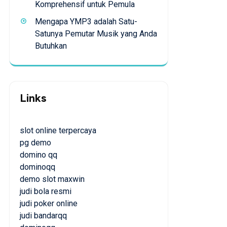
Komprehensif untuk Pemula
Mengapa YMP3 adalah Satu-
Satunya Pemutar Musik yang Anda
Butuhkan
Links
slot online terpercaya
pg demo
domino qq
dominoqq
demo slot maxwin
judi bola resmi
judi poker online
judi bandarqq