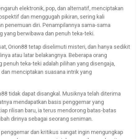
aruh elektronik, pop, dan alternatif, menciptakan
rospektif dan menggugah pikiran, sering kali
 dan penemuan diri. Penampilannya sama-sama
yang berwibawa dan penuh teka-teki.
, Orion88 tetap diselimuti misteri, dan hanya sedikit
inya atau latar belakangnya. Beberapa orang
penuh teka-teki adalah pilihan yang disengaja,
 dan menciptakan suasana intrik yang
n88 tidak dapat disangkal. Musiknya telah diterima
uatnya mendapatkan basis penggemar yang
tiap rilisan baru, ia terus mendorong batas-batas
bah dirinya sebagai seorang seniman.
, penggemar dan kritikus sangat ingin mengungkap