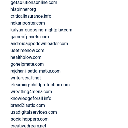
getsolutionsonline.com
hispinner.org
criticalinsurance.info
nokariposter.com
kalyan-guessing-nightplay.com
gameofpanels.com
androidappsdownloader.com
usetimenow.com
healthblow.com
gohelpmate.com
rajdhani-satta-matka.com
writerscraft.net
elearning-childprotection.com
wrestling4mena.com
knowledgeforall.info
brand2lastio.com
usadigitalservices.com
socialhoppers.com
creativedream.net