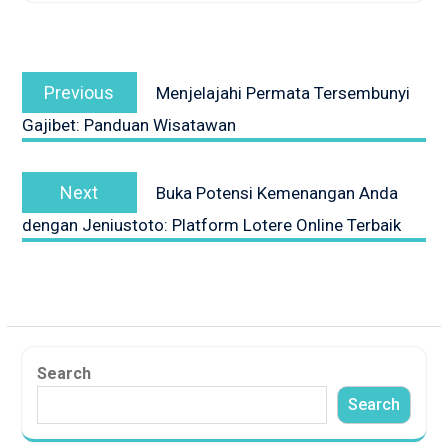
Post
Previous
navigation
Previous
Menjelajahi Permata Tersembunyi
post:
Gajibet: Panduan Wisatawan
Next
Next
Buka Potensi Kemenangan Anda
post:
dengan Jeniustoto: Platform Lotere Online Terbaik
Search
Search