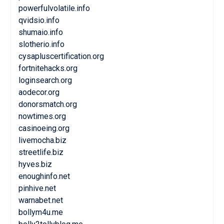
powerfulvolatile.info
qvidsio.info
shumaio.info
slotherio.info
cysapluscertification.org
fortnitehacks.org
loginsearch.org
aodecor.org
donorsmatch.org
nowtimes.org
casinoeing.org
livemocha.biz
streetlife.biz
hyves.biz
enoughinfo.net
pinhive.net
warnabet.net
bollym4u.me