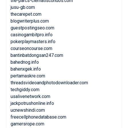
the-parcs-clematiscondos.com
jusu-gb.com
thecarepet.com
blogwriterplus.com
guestpostingseo.com
casinogambitpro.info
pokerplaymasters.info
courseoncourse.com
bantinbatdongsan247.com
bahednog.info
bahenxgek.info
pertamaskre.com
threadsvideoandphotodownloader.com
techgiddy.com
usalivenetwork.com
jackpotrushonline.info
ucnewshindi.com
freecellphonedatabase.com
gamersrope.com