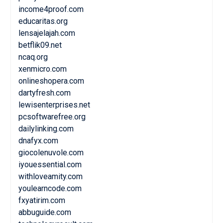
income4proof.com
educaritas.org
lensajelajah.com
betflik09.net
ncaq.org
xenmicro.com
onlineshopera.com
dartyfresh.com
lewisenterprises.net
pcsoftwarefree.org
dailylinking.com
dnafyx.com
giocolenuvole.com
iyouessential.com
withloveamity.com
youlearncode.com
fxyatirim.com
abbuguide.com