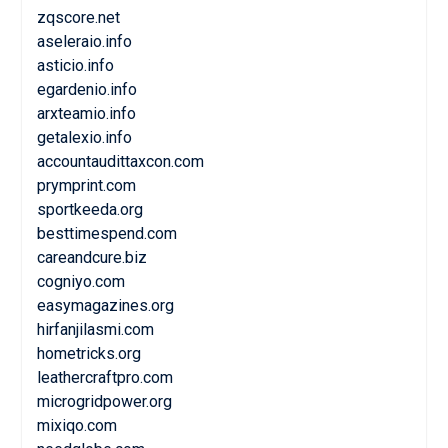
zqscore.net
aseleraio.info
asticio.info
egardenio.info
arxteamio.info
getalexio.info
accountaudittaxcon.com
prymprint.com
sportkeeda.org
besttimespend.com
careandcure.biz
cogniyo.com
easymagazines.org
hirfanjilasmi.com
hometricks.org
leathercraftpro.com
microgridpower.org
mixiqo.com