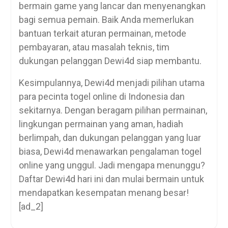
bermain game yang lancar dan menyenangkan
bagi semua pemain. Baik Anda memerlukan
bantuan terkait aturan permainan, metode
pembayaran, atau masalah teknis, tim
dukungan pelanggan Dewi4d siap membantu.
Kesimpulannya, Dewi4d menjadi pilihan utama
para pecinta togel online di Indonesia dan
sekitarnya. Dengan beragam pilihan permainan,
lingkungan permainan yang aman, hadiah
berlimpah, dan dukungan pelanggan yang luar
biasa, Dewi4d menawarkan pengalaman togel
online yang unggul. Jadi mengapa menunggu?
Daftar Dewi4d hari ini dan mulai bermain untuk
mendapatkan kesempatan menang besar!
[ad_2]