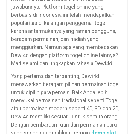
jawabannya. Platform togel online yang
berbasis di Indonesia ini telah mendapatkan
popularitas di kalangan penggemar togel
karena antarmukanya yang ramah pengguna,
beragam permainan, dan hadiah yang
menggiurkan. Namun apa yang membedakan
Dewi4d dengan platform togel online lainnya?
Mari selami dan ungkapkan rahasia Dewi4d.
Yang pertama dan terpenting, Dewi4d
menawarkan beragam pilihan permainan togel
untuk dipilih para pemain. Baik Anda lebih
menyukai permainan tradisional seperti Togel
atau permainan modern seperti 4D, 3D, dan 2D,
Dewi4d memiliki sesuatu untuk semua orang.
Dengan pembaruan rutin dan permainan baru
yang sering ditambahkan, pemain
demo slot