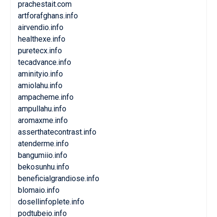
prachestait.com
artforafghans.info
airvendio.info
healthexe.info
puretecx.info
tecadvance.info
aminityio.info
amiolahu.info
ampacheme.info
ampullahu.info
aromaxme.info
asserthatecontrast.info
atenderme.info
bangumiio.info
bekosunhu.info
beneficialgrandiose.info
blomaio.info
dosellinfoplete.info
podtubeio.info