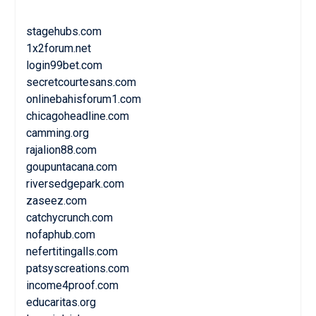
stagehubs.com
1x2forum.net
login99bet.com
secretcourtesans.com
onlinebahisforum1.com
chicagoheadline.com
camming.org
rajalion88.com
goupuntacana.com
riversedgepark.com
zaseez.com
catchycrunch.com
nofaphub.com
nefertitingalls.com
patsyscreations.com
income4proof.com
educaritas.org