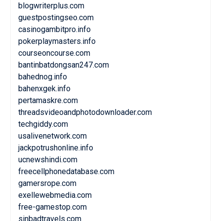
blogwriterplus.com
guestpostingseo.com
casinogambitpro.info
pokerplaymasters.info
courseoncourse.com
bantinbatdongsan247.com
bahednog.info
bahenxgek.info
pertamaskre.com
threadsvideoandphotodownloader.com
techgiddy.com
usalivenetwork.com
jackpotrushonline.info
ucnewshindi.com
freecellphonedatabase.com
gamersrope.com
exellewebmedia.com
free-gamestop.com
sinbadtravels.com