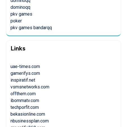
dominoqq
dominoqq
pkv games
poker
pkv games bandarqq
Links
uae-times.com
gamerifys.com
inspiratif.net
vsmsnetworks.com
offthem.com
ibommatv.com
techporfit.com
bekasionline.com
nbusinessplan.com