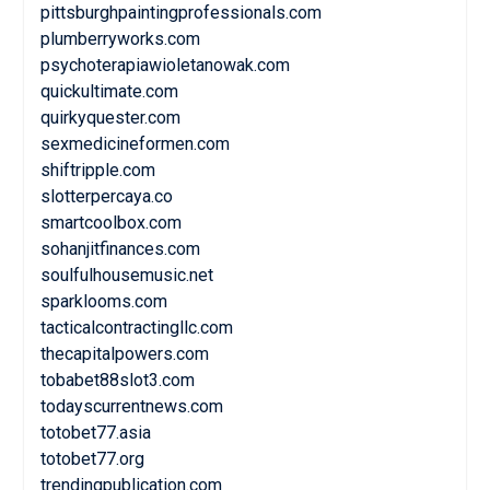
pittsburghpaintingprofessionals.com
plumberryworks.com
psychoterapiawioletanowak.com
quickultimate.com
quirkyquester.com
sexmedicineformen.com
shiftripple.com
slotterpercaya.co
smartcoolbox.com
sohanjitfinances.com
soulfulhousemusic.net
sparklooms.com
tacticalcontractingllc.com
thecapitalpowers.com
tobabet88slot3.com
todayscurrentnews.com
totobet77.asia
totobet77.org
trendingpublication.com