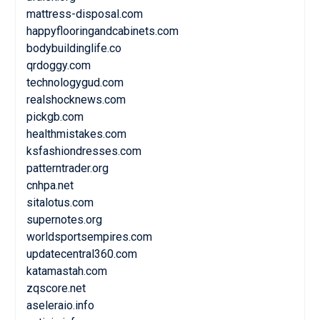
mattress-disposal.com
happyflooringandcabinets.com
bodybuildinglife.co
qrdoggy.com
technologygud.com
realshocknews.com
pickgb.com
healthmistakes.com
ksfashiondresses.com
patterntrader.org
cnhpa.net
sitalotus.com
supernotes.org
worldsportsempires.com
updatecentral360.com
katamastah.com
zqscore.net
aseleraio.info