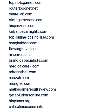
topslotxgames.com
routerloggnet.net
dantella6.com
slotsgamesone.com
hispinzone.com
kalyanbazarnights.com
top-online-casino-usa.com
honghuidoor.com
flowingtravel.com
nineniki.com
brandiospecialists.com
medicalcare7.com
adtennaball.com
nabzah.com
mongive.com
matkagameresultsview.com
getsolutionsonline.com
hispinner.org
criticalinsurance.info