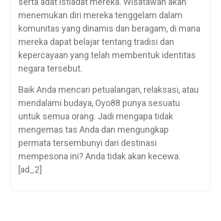
serta adat istiadat mereka. Wisatawan akan
menemukan diri mereka tenggelam dalam
komunitas yang dinamis dan beragam, di mana
mereka dapat belajar tentang tradisi dan
kepercayaan yang telah membentuk identitas
negara tersebut.
Baik Anda mencari petualangan, relaksasi, atau
mendalami budaya, Oyo88 punya sesuatu
untuk semua orang. Jadi mengapa tidak
mengemas tas Anda dan mengungkap
permata tersembunyi dari destinasi
mempesona ini? Anda tidak akan kecewa.
[ad_2]