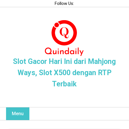
Skip
Follow Us:
to
content
Slot Gacor Hari Ini dari Mahjong
Ways, Slot X500 dengan RTP
Terbaik
Menu