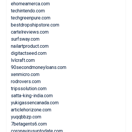
ehomeamerca.com
techintendo.com
techgreenpure.com
bestdropshipstore.com
cartelreviews.com
surfsway.com
nailartproduct.com
digitactseed.com
lvlcraft.com
90secondmoneyloans.com
xenmicro.com
rodrovers.com
tripssolution.com
satta-king-india.com
yukigassencanada.com
articlehorizone.com
yuqqbbzp.com
7betagents6.com
coronavirusuptodate.com