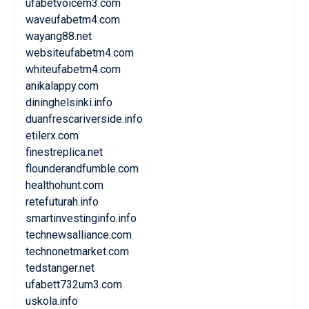
ufabetvoicem3.com
waveufabetm4.com
wayang88.net
websiteufabetm4.com
whiteufabetm4.com
anikalappy.com
dininghelsinki.info
duanfrescariverside.info
etilerx.com
finestreplica.net
flounderandfumble.com
healthohunt.com
retefuturah.info
smartinvestinginfo.info
technewsalliance.com
technonetmarket.com
tedstanger.net
ufabett732um3.com
uskola.info