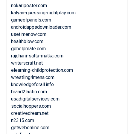
nokariposter.com
kalyan-guessing-nightplay.com
gameofpanels.com
androidappsdownloader.com
usetimenow.com
healthblow.com
gohelpmate.com
rajdhani-satta-matka.com
writerscraft.net
elearning-childprotection.com
wrestling4mena.com
knowledgeforall.info
brand2lastio.com
usadigitalservices.com
socialhoppers.com
creativedream.net
n2315.com
getwebonline.com