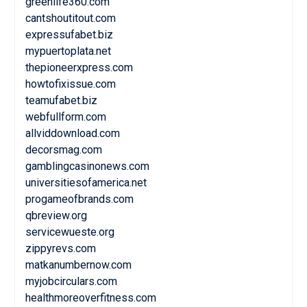
greenlife360.com
cantshoutitout.com
expressufabet.biz
mypuertoplata.net
thepioneerxpress.com
howtofixissue.com
teamufabet.biz
webfullform.com
allviddownload.com
decorsmag.com
gamblingcasinonews.com
universitiesofamerica.net
progameofbrands.com
qbreview.org
servicewueste.org
zippyrevs.com
matkanumbernow.com
myjobcirculars.com
healthmoreoverfitness.com