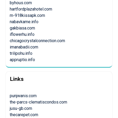
byhous.com
hartfordplazahotel.com
m-918kissapk.com
nabavkame.info
gakbiasa.com
iflowerhu.info
chicagocrystalconnection.com
imanabadii.com
trilipohu.info
appruptio.info
Links
punjwanis.com
the-parcs-clematiscondos.com
jusu-gb.com
thecarepet.com