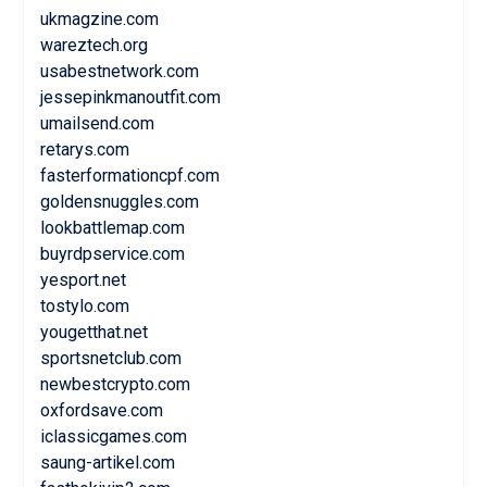
ukmagzine.com
wareztech.org
usabestnetwork.com
jessepinkmanoutfit.com
umailsend.com
retarys.com
fasterformationcpf.com
goldensnuggles.com
lookbattlemap.com
buyrdpservice.com
yesport.net
tostylo.com
yougetthat.net
sportsnetclub.com
newbestcrypto.com
oxfordsave.com
iclassicgames.com
saung-artikel.com