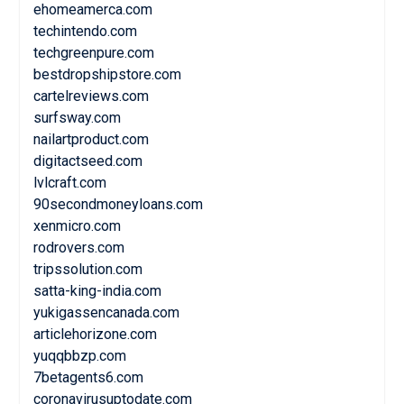
ehomeamerca.com
techintendo.com
techgreenpure.com
bestdropshipstore.com
cartelreviews.com
surfsway.com
nailartproduct.com
digitactseed.com
lvlcraft.com
90secondmoneyloans.com
xenmicro.com
rodrovers.com
tripssolution.com
satta-king-india.com
yukigassencanada.com
articlehorizone.com
yuqqbbzp.com
7betagents6.com
coronavirusuptodate.com