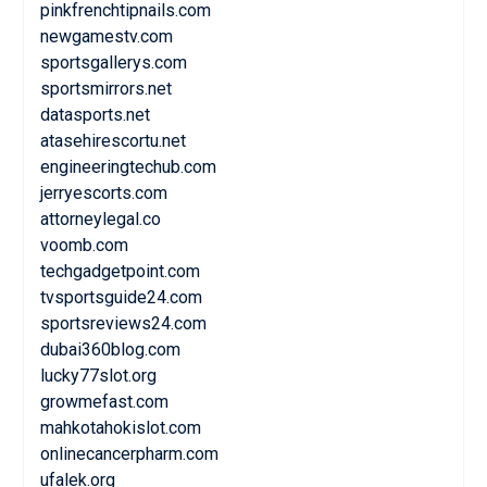
pinkfrenchtipnails.com
newgamestv.com
sportsgallerys.com
sportsmirrors.net
datasports.net
atasehirescortu.net
engineeringtechub.com
jerryescorts.com
attorneylegal.co
voomb.com
techgadgetpoint.com
tvsportsguide24.com
sportsreviews24.com
dubai360blog.com
lucky77slot.org
growmefast.com
mahkotahokislot.com
onlinecancerpharm.com
ufalek.org