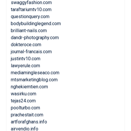
swaggyfashion.com
taraftariumtv10.com
questionquery.com
bodybuildinglegend.com
brilliant-nails.com
dandr-photography.com
dokteroce.com
journal-francais.com
justintv10.com
lawyerule.com
mediamingleseaco.com
mtsmarketingblog.com
nghekiemtien.com
wasirku.com
tejas24.com
poolturbo.com
prachestait.com
artforafghans.info
airvendio.info