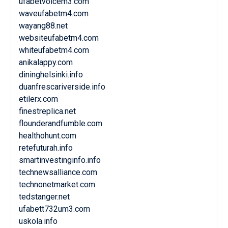
ufabetvoicem3.com
waveufabetm4.com
wayang88.net
websiteufabetm4.com
whiteufabetm4.com
anikalappy.com
dininghelsinki.info
duanfrescariverside.info
etilerx.com
finestreplica.net
flounderandfumble.com
healthohunt.com
retefuturah.info
smartinvestinginfo.info
technewsalliance.com
technonetmarket.com
tedstanger.net
ufabett732um3.com
uskola.info