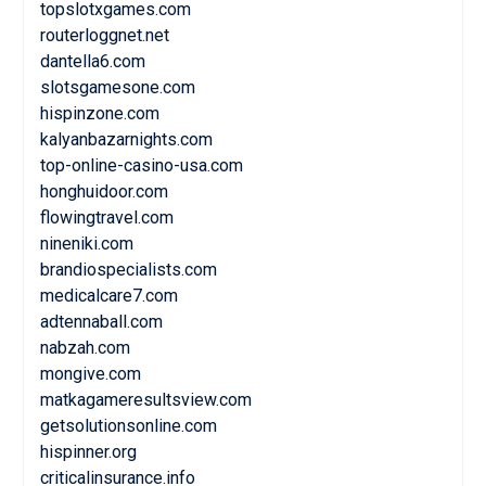
topslotxgames.com
routerloggnet.net
dantella6.com
slotsgamesone.com
hispinzone.com
kalyanbazarnights.com
top-online-casino-usa.com
honghuidoor.com
flowingtravel.com
nineniki.com
brandiospecialists.com
medicalcare7.com
adtennaball.com
nabzah.com
mongive.com
matkagameresultsview.com
getsolutionsonline.com
hispinner.org
criticalinsurance.info