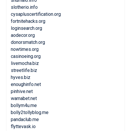
shumaio.info
slotherio.info
cysapluscertification.org
fortnitehacks.org
loginsearch.org
aodecor.org
donorsmatch.org
nowtimes.org
casinoeing.org
livemocha.biz
streetlife.biz
hyves.biz
enoughinfo.net
pinhive.net
warnabet.net
bollym4u.me
bolly2tollyblog.me
pandaclub.me
flyttevask.io