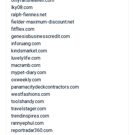
onlyfansheaven.com
lky08.com
ralph-fiennes.net
fielder-maximum-discount.net
fitfllex.com
genesisbusinesscredit.com
inforuang.com
kindsmarket.com
luvelylife.com
macramb.com
mypet-diary.com
oxweekly.com
panamacitydeckcontractors.com
westfashions.com
toolshandy.com
travelstager.com
trendinspires.com
rannyephul.com
reportradar360.com