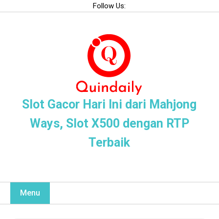
Skip
Follow Us:
to
content
Slot Gacor Hari Ini dari Mahjong
Ways, Slot X500 dengan RTP
Terbaik
Menu