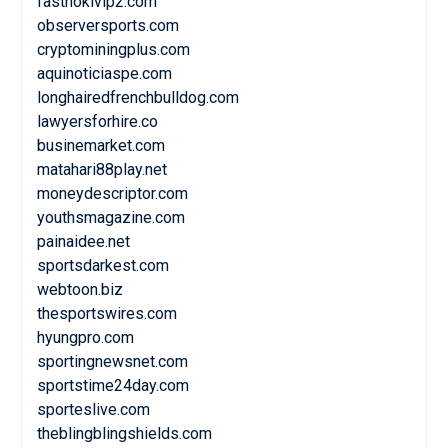
fasthokivip2.com
observersports.com
cryptominingplus.com
aquinoticiaspe.com
longhairedfrenchbulldog.com
lawyersforhire.co
businemarket.com
matahari88play.net
moneydescriptor.com
youthsmagazine.com
painaidee.net
sportsdarkest.com
webtoon.biz
thesportswires.com
hyungpro.com
sportingnewsnet.com
sportstime24day.com
sporteslive.com
theblingblingshields.com