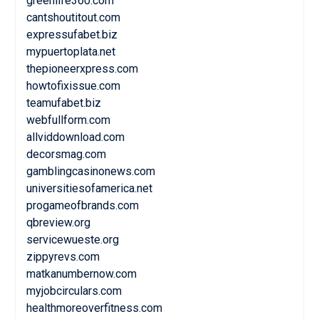
greenlife360.com
cantshoutitout.com
expressufabet.biz
mypuertoplata.net
thepioneerxpress.com
howtofixissue.com
teamufabet.biz
webfullform.com
allviddownload.com
decorsmag.com
gamblingcasinonews.com
universitiesofamerica.net
progameofbrands.com
qbreview.org
servicewueste.org
zippyrevs.com
matkanumbernow.com
myjobcirculars.com
healthmoreoverfitness.com