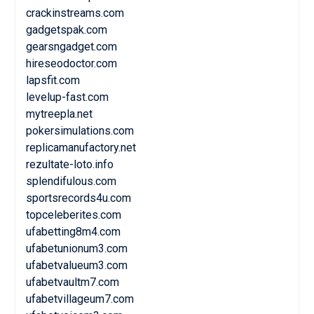
crackinstreams.com
gadgetspak.com
gearsngadget.com
hireseodoctor.com
lapsfit.com
levelup-fast.com
mytreepla.net
pokersimulations.com
replicamanufactory.net
rezultate-loto.info
splendifulous.com
sportsrecords4u.com
topceleberites.com
ufabetting8m4.com
ufabetunionum3.com
ufabetvalueum3.com
ufabetvaultm7.com
ufabetvillageum7.com