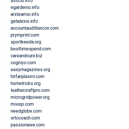
asticio.info
egardenio.info
arxteamio.info
getalexio.info
accountaudittaxcon.com
prymprint.com
sportkeeda.org
besttimespend.com
careandcure.biz
cogniyo.com
easymagazines.org
hirfanjilasmi.com
hometricks.org
leathercraftpro.com
microgridpower.org
mixiqo.com
needglobe.com
ortocoach.com
passionawe.com