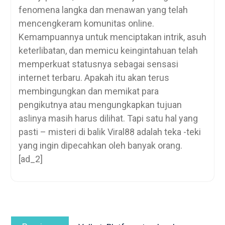
fenomena langka dan menawan yang telah
mencengkeram komunitas online.
Kemampuannya untuk menciptakan intrik, asuh
keterlibatan, dan memicu keingintahuan telah
memperkuat statusnya sebagai sensasi
internet terbaru. Apakah itu akan terus
membingungkan dan memikat para
pengikutnya atau mengungkapkan tujuan
aslinya masih harus dilihat. Tapi satu hal yang
pasti – misteri di balik Viral88 adalah teka -teki
yang ingin dipecahkan oleh banyak orang.
[ad_2]
Post
Previous