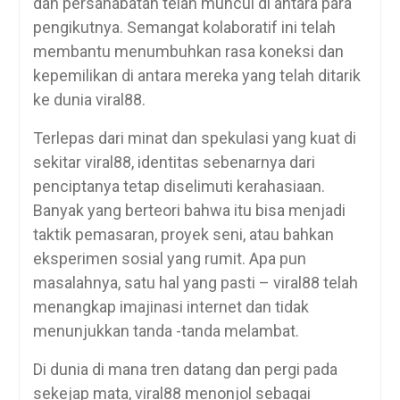
dan persahabatan telah muncul di antara para
pengikutnya. Semangat kolaboratif ini telah
membantu menumbuhkan rasa koneksi dan
kepemilikan di antara mereka yang telah ditarik
ke dunia viral88.
Terlepas dari minat dan spekulasi yang kuat di
sekitar viral88, identitas sebenarnya dari
penciptanya tetap diselimuti kerahasiaan.
Banyak yang berteori bahwa itu bisa menjadi
taktik pemasaran, proyek seni, atau bahkan
eksperimen sosial yang rumit. Apa pun
masalahnya, satu hal yang pasti – viral88 telah
menangkap imajinasi internet dan tidak
menunjukkan tanda -tanda melambat.
Di dunia di mana tren datang dan pergi pada
sekejap mata, viral88 menonjol sebagai