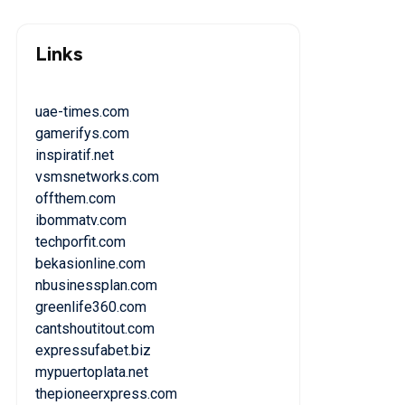
Links
uae-times.com
gamerifys.com
inspiratif.net
vsmsnetworks.com
offthem.com
ibommatv.com
techporfit.com
bekasionline.com
nbusinessplan.com
greenlife360.com
cantshoutitout.com
expressufabet.biz
mypuertoplata.net
thepioneerxpress.com