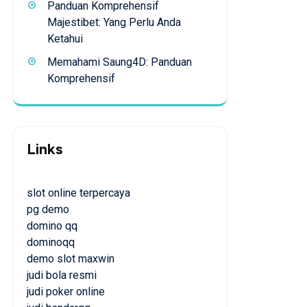
Panduan Komprehensif
Majestibet: Yang Perlu Anda
Ketahui
Memahami Saung4D: Panduan
Komprehensif
Links
slot online terpercaya
pg demo
domino qq
dominoqq
demo slot maxwin
judi bola resmi
judi poker online