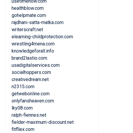
usetimenow.com
healthblow.com
gohelpmate.com
rajdhani-satta-matka.com
writerscraft.net
elearning-childprotection.com
wrestling4mena.com
knowledgeforall.info
brand2lastio.com
usadigitalservices.com
socialhoppers.com
creativedream.net
n2315.com
getwebonline.com
onlyfansheaven.com
lky08.com
ralph-fiennes.net
fielder-maximum-discount.net
fitfllex.com