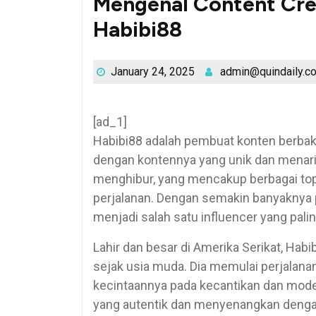
Mengenal Content Crea
Habibi88
January 24, 2025
admin@quindaily.c
[ad_1]
Habibi88 adalah pembuat konten berbak
dengan kontennya yang unik dan menarik.
menghibur, yang mencakup berbagai top
perjalanan. Dengan semakin banyaknya p
menjadi salah satu influencer yang paling 
Lahir dan besar di Amerika Serikat, H
sejak usia muda. Dia memulai perjalan
kecintaannya pada kecantikan dan mode 
yang autentik dan menyenangkan dengan