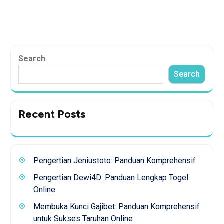
Search
Search
Recent Posts
Pengertian Jeniustoto: Panduan Komprehensif
Pengertian Dewi4D: Panduan Lengkap Togel
Online
Membuka Kunci Gajibet: Panduan Komprehensif
untuk Sukses Taruhan Online