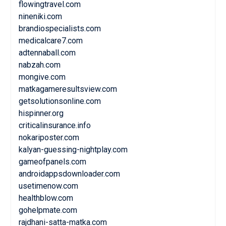
flowingtravel.com
nineniki.com
brandiospecialists.com
medicalcare7.com
adtennaball.com
nabzah.com
mongive.com
matkagameresultsview.com
getsolutionsonline.com
hispinner.org
criticalinsurance.info
nokariposter.com
kalyan-guessing-nightplay.com
gameofpanels.com
androidappsdownloader.com
usetimenow.com
healthblow.com
gohelpmate.com
rajdhani-satta-matka.com