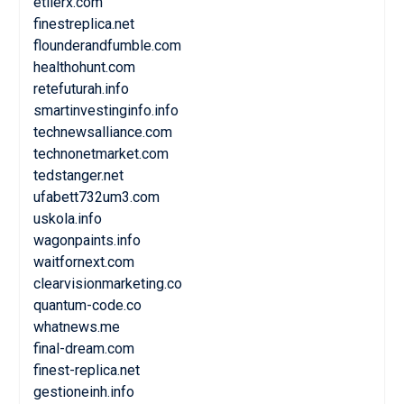
etilerx.com
finestreplica.net
flounderandfumble.com
healthohunt.com
retefuturah.info
smartinvestinginfo.info
technewsalliance.com
technonetmarket.com
tedstanger.net
ufabett732um3.com
uskola.info
wagonpaints.info
waitfornext.com
clearvisionmarketing.co
quantum-code.co
whatnews.me
final-dream.com
finest-replica.net
gestioneinh.info