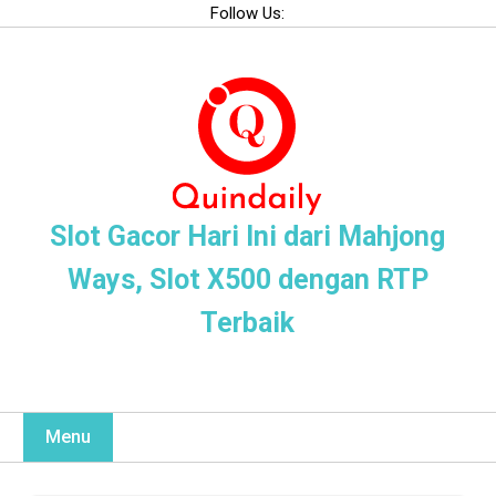
Skip
Follow Us:
to
content
Slot Gacor Hari Ini dari Mahjong
Ways, Slot X500 dengan RTP
Terbaik
Menu