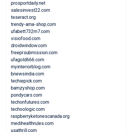
prosportdaily.net
salesinvest22.com
teseract.org
trendy-ama-shop.com
ufabett732m7.com
visiofood.com
droidwindow.com
freeprsubmission.com
ufagold666.com
myinteriorblog.com
bnewsindia.com
techiepick.com
bamzyshop.com
pondycars.com
techonfutures.com
techoologic.com
raspberryketonescanada.org
medihealthrules.com
usathrill.com