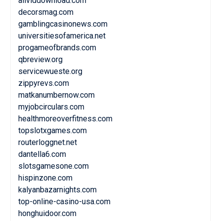
allviddownload.com
decorsmag.com
gamblingcasinonews.com
universitiesofamerica.net
progameofbrands.com
qbreview.org
servicewueste.org
zippyrevs.com
matkanumbernow.com
myjobcirculars.com
healthmoreoverfitness.com
topslotxgames.com
routerloggnet.net
dantella6.com
slotsgamesone.com
hispinzone.com
kalyanbazarnights.com
top-online-casino-usa.com
honghuidoor.com