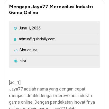
Mengapa Jaya77 Merevolusi Industri
Game Online
June 1, 2026
admin@quindaily.com
Slot online
slot
[ad_1]
Jaya77 adalah nama yang dengan cepat
menjadi identik dengan merevolusi industri
game online. Dengan pendekatan inovatifnya
dalam bermain game, Jaya77 telah