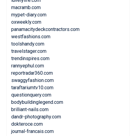
luvelylife.com
macramb.com
mypet-diary.com
oxweekly.com
panamacitydeckcontractors.com
westfashions.com
toolshandy.com
travelstager.com
trendinspires.com
rannyephul.com
reportradar360.com
swaggyfashion.com
taraftariumtv10.com
questionquery.com
bodybuildinglegend.com
brilliant-nails.com
dandr-photography.com
dokteroce.com
journal-francais.com