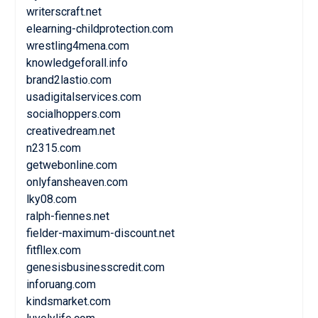
writerscraft.net
elearning-childprotection.com
wrestling4mena.com
knowledgeforall.info
brand2lastio.com
usadigitalservices.com
socialhoppers.com
creativedream.net
n2315.com
getwebonline.com
onlyfansheaven.com
lky08.com
ralph-fiennes.net
fielder-maximum-discount.net
fitfllex.com
genesisbusinesscredit.com
inforuang.com
kindsmarket.com