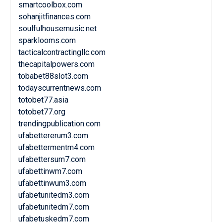
smartcoolbox.com
sohanjitfinances.com
soulfulhousemusic.net
sparklooms.com
tacticalcontractingllc.com
thecapitalpowers.com
tobabet88slot3.com
todayscurrentnews.com
totobet77.asia
totobet77.org
trendingpublication.com
ufabettererum3.com
ufabettermentm4.com
ufabettersum7.com
ufabettinwm7.com
ufabettinwum3.com
ufabetunitedm3.com
ufabetunitedm7.com
ufabetuskedm7.com