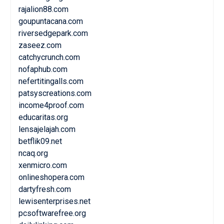
rajalion88.com
goupuntacana.com
riversedgepark.com
zaseez.com
catchycrunch.com
nofaphub.com
nefertitingalls.com
patsyscreations.com
income4proof.com
educaritas.org
lensajelajah.com
betflik09.net
ncaq.org
xenmicro.com
onlineshopera.com
dartyfresh.com
lewisenterprises.net
pcsoftwarefree.org