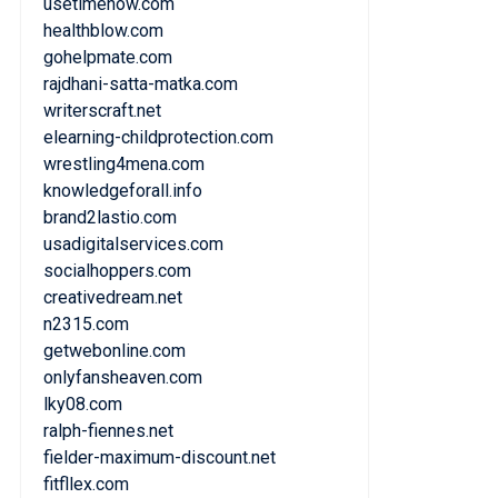
usetimenow.com
healthblow.com
gohelpmate.com
rajdhani-satta-matka.com
writerscraft.net
elearning-childprotection.com
wrestling4mena.com
knowledgeforall.info
brand2lastio.com
usadigitalservices.com
socialhoppers.com
creativedream.net
n2315.com
getwebonline.com
onlyfansheaven.com
lky08.com
ralph-fiennes.net
fielder-maximum-discount.net
fitfllex.com