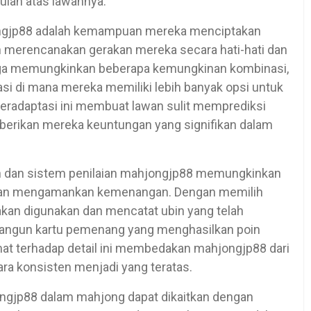
lan atas lawannya.
hjongjp88 adalah kemampuan mereka menciptakan
an merencanakan gerakan mereka secara hati-hati dan
gga memungkinkan beberapa kemungkinan kombinasi,
 di mana mereka memiliki lebih banyak opsi untuk
eradaptasi ini membuat lawan sulit memprediksi
berikan mereka keuntungan yang signifikan dalam
an dan sistem penilaian mahjongjp88 memungkinkan
dan mengamankan kemenangan. Dengan memilih
akan digunakan dan mencatat ubin yang telah
ngun kartu pemenang yang menghasilkan poin
at terhadap detail ini membedakan mahjongjp88 dari
a konsisten menjadi yang teratas.
ngjp88 dalam mahjong dapat dikaitkan dengan