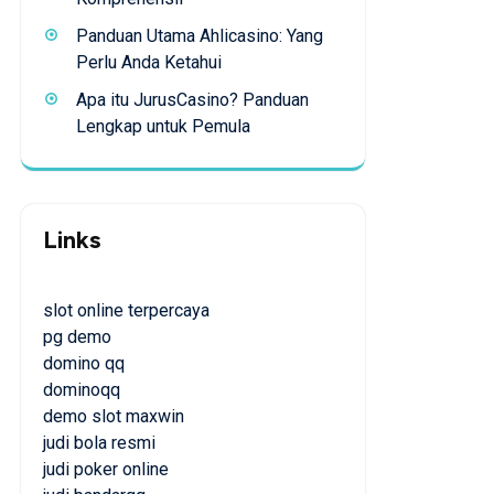
Panduan Utama Ahlicasino: Yang
Perlu Anda Ketahui
Apa itu JurusCasino? Panduan
Lengkap untuk Pemula
Links
slot online terpercaya
pg demo
domino qq
dominoqq
demo slot maxwin
judi bola resmi
judi poker online