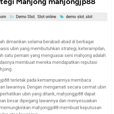
tegi Mahjong mahjongjp88
.com
Demo Slot
Slot online
demo slot
slot
,
,
ah dimainkan selama berabad-abad di berbagai
rbasis ubin yang membutuhkan strategi, keterampilan,
ah satu pemain yang menguasai seni mahjong adalah
cerdasnya membuat mereka mendapatkan reputasi
hjong.
ngjp88 terletak pada kemampuannya membaca
kan lawannya. Dengan mengamati secara cermat ubin
erhatikan ubin yang ditarik, mahjongjp88 dapat
nan besar dipegang lawannya dan menyesuaikan
ini memungkinkan mahjongjp88 membuat keputusan