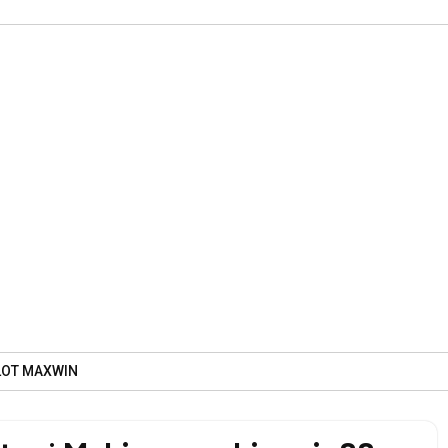
LOT MAXWIN