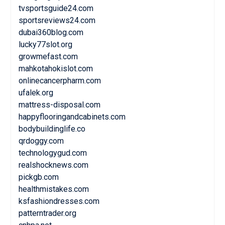
tvsportsguide24.com
sportsreviews24.com
dubai360blog.com
lucky77slot.org
growmefast.com
mahkotahokislot.com
onlinecancerpharm.com
ufalek.org
mattress-disposal.com
happyflooringandcabinets.com
bodybuildinglife.co
qrdoggy.com
technologygud.com
realshocknews.com
pickgb.com
healthmistakes.com
ksfashiondresses.com
patterntrader.org