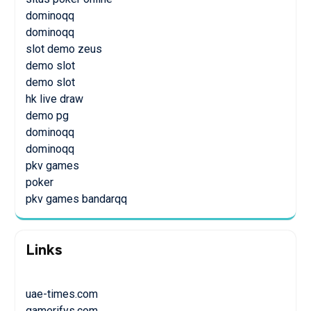
dominoqq
dominoqq
slot demo zeus
demo slot
demo slot
hk live draw
demo pg
dominoqq
dominoqq
pkv games
poker
pkv games bandarqq
Links
uae-times.com
gamerifys.com