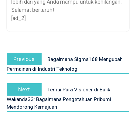
lebih dari yang Anda mampu untuk kehilangan.
Selamat bertaruh!
[ad_2]
Post
Previous
navigation
Previous
Bagaimana Sigma168 Mengubah
post:
Permainan di Industri Teknologi
Next
Next
Temui Para Visioner di Balik
post:
Wakanda33: Bagaimana Pengetahuan Pribumi
Mendorong Kemajuan