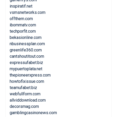
inspiratif.net
vsmsnetworks.com
offthem.com
ibommatv.com
techporfit.com
bekasionline.com
nbusinessplan.com
greenlife360.com
cantshoutitout.com
expressufabet.biz
mypuertoplata.net
thepioneerxpress.com
howtofixissue.com
teamufabet.biz
webfullform.com
allviddownload.com
decorsmag.com
gamblingcasinonews.com