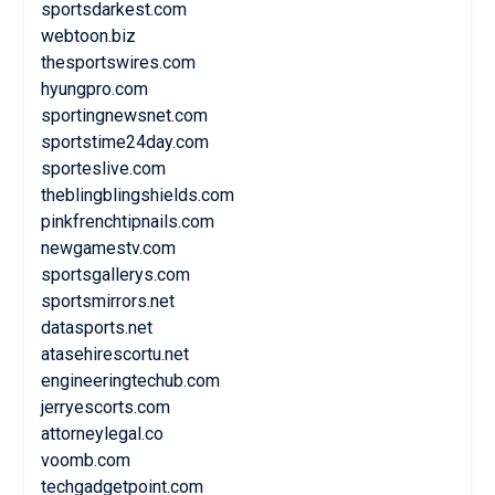
sportsdarkest.com
webtoon.biz
thesportswires.com
hyungpro.com
sportingnewsnet.com
sportstime24day.com
sporteslive.com
theblingblingshields.com
pinkfrenchtipnails.com
newgamestv.com
sportsgallerys.com
sportsmirrors.net
datasports.net
atasehirescortu.net
engineeringtechub.com
jerryescorts.com
attorneylegal.co
voomb.com
techgadgetpoint.com