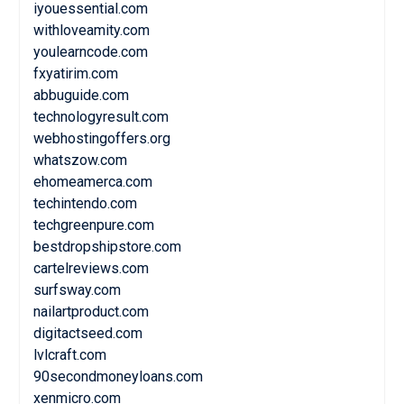
iyouessential.com
withloveamity.com
youlearncode.com
fxyatirim.com
abbuguide.com
technologyresult.com
webhostingoffers.org
whatszow.com
ehomeamerca.com
techintendo.com
techgreenpure.com
bestdropshipstore.com
cartelreviews.com
surfsway.com
nailartproduct.com
digitactseed.com
lvlcraft.com
90secondmoneyloans.com
xenmicro.com