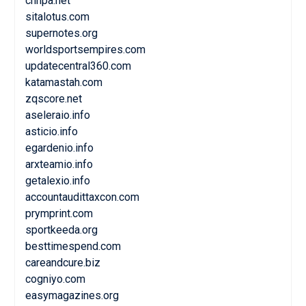
cnhpa.net
sitalotus.com
supernotes.org
worldsportsempires.com
updatecentral360.com
katamastah.com
zqscore.net
aseleraio.info
asticio.info
egardenio.info
arxteamio.info
getalexio.info
accountaudittaxcon.com
prymprint.com
sportkeeda.org
besttimespend.com
careandcure.biz
cogniyo.com
easymagazines.org