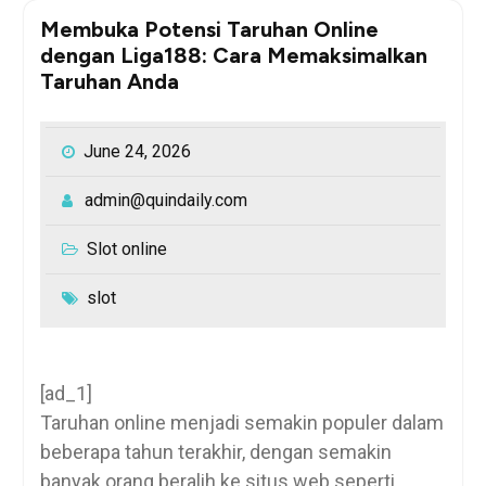
Membuka Potensi Taruhan Online
dengan Liga188: Cara Memaksimalkan
Taruhan Anda
June 24, 2026
admin@quindaily.com
Slot online
slot
[ad_1]
Taruhan online menjadi semakin populer dalam
beberapa tahun terakhir, dengan semakin
banyak orang beralih ke situs web seperti