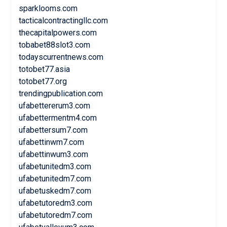
sparklooms.com
tacticalcontractingllc.com
thecapitalpowers.com
tobabet88slot3.com
todayscurrentnews.com
totobet77.asia
totobet77.org
trendingpublication.com
ufabettererum3.com
ufabettermentm4.com
ufabettersum7.com
ufabettinwm7.com
ufabettinwum3.com
ufabetunitedm3.com
ufabetunitedm7.com
ufabetuskedm7.com
ufabetutoredm3.com
ufabetutoredm7.com