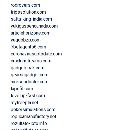
rodrovers.com
tripssolution.com
satta-king-india.com
yukigassencanada.com
articlehorizone.com
yuqqbbzp.com
7betagents6.com
coronavirusuptodate.com
crackinstreams.com
gadgetspak.com
gearsngadget.com
hireseodoctor.com
lapsfit.com
levelup-fast.com
mytreepla.net
pokersimulations.com
replicamanufactory.net
rezultate-loto.info