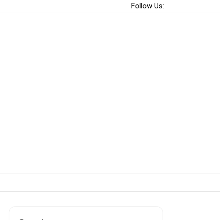
Follow Us: