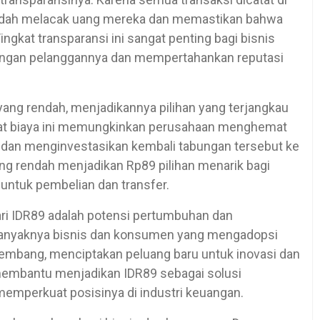
udah melacak uang mereka dan memastikan bahwa
ngkat transparansi ini sangat penting bagi bisnis
ngan pelanggannya dan mempertahankan reputasi
ang rendah, menjadikannya pilihan yang terjangkau
mat biaya ini memungkinkan perusahaan menghemat
 dan menginvestasikan kembali tabungan tersebut ke
yang rendah menjadikan Rp89 pilihan menarik bagi
ntuk pembelian dan transfer.
ari IDR89 adalah potensi pertumbuhan dan
banyaknya bisnis dan konsumen yang mengadopsi
berkembang, menciptakan peluang baru untuk inovasi dan
 membantu menjadikan IDR89 sebagai solusi
mperkuat posisinya di industri keuangan.