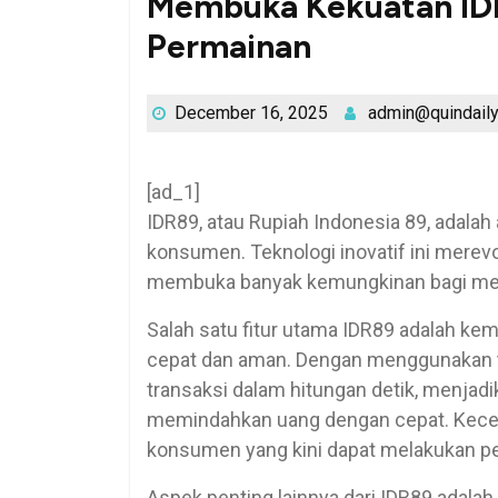
Membuka Kekuatan IDR
Permainan
December 16, 2025
admin@quindail
[ad_1]
IDR89, atau Rupiah Indonesia 89, adala
konsumen. Teknologi inovatif ini merevo
membuka banyak kemungkinan bagi me
Salah satu fitur utama IDR89 adalah ke
cepat dan aman. Dengan menggunakan 
transaksi dalam hitungan detik, menjadik
memindahkan uang dengan cepat. Kecepa
konsumen yang kini dapat melakukan p
Aspek penting lainnya dari IDR89 adalah