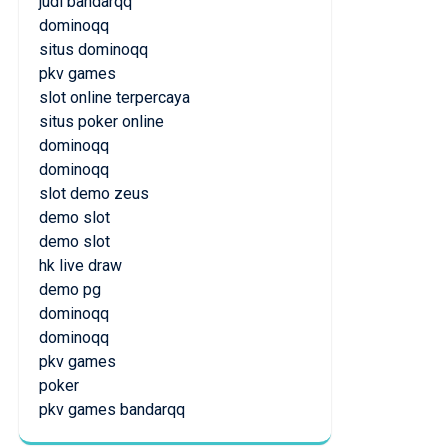
judi bandarqq
dominoqq
situs dominoqq
pkv games
slot online terpercaya
situs poker online
dominoqq
dominoqq
slot demo zeus
demo slot
demo slot
hk live draw
demo pg
dominoqq
dominoqq
pkv games
poker
pkv games bandarqq