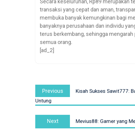
Secara keseluruhan, Rp89 merupakan t
transaksi yang cepat dan aman, transpa
membuka banyak kemungkinan bagi me
banyaknya perusahaan dan individu yan
terus berkembang, sehingga mengarah p
semua orang.
[ad_2]
Post
Previous
navigation
Previous
Kisah Sukses Sawit777: 
post:
Untung
Next
Next
Mevius88: Gamer yang Me
post: