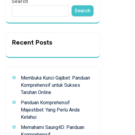
Search
Search
Recent Posts
Membuka Kunci Gajibet: Panduan
Komprehensif untuk Sukses
Taruhan Online
Panduan Komprehensif
Majestibet: Yang Perlu Anda
Ketahui
Memahami Saung4D: Panduan
Komprehensif