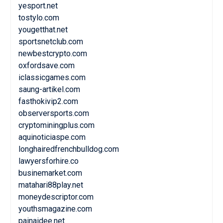
yesport.net
tostylo.com
yougetthat.net
sportsnetclub.com
newbestcrypto.com
oxfordsave.com
iclassicgames.com
saung-artikel.com
fasthokivip2.com
observersports.com
cryptominingplus.com
aquinoticiaspe.com
longhairedfrenchbulldog.com
lawyersforhire.co
businemarket.com
matahari88play.net
moneydescriptor.com
youthsmagazine.com
painaidee.net