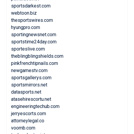
sportsdarkest.com
webtoon.biz
thesportswires.com
hyungpro.com
sportingnewsnet.com
sportstime24day.com
sporteslive.com
theblingblingshields.com
pinkfrenchtipnails.com
newgamestv.com
sportsgallerys.com
sportsmirrors.net
datasports.net
atasehirescortu.net
engineeringtechub.com
jerryescorts.com
attorneylegal.co
voomb.com