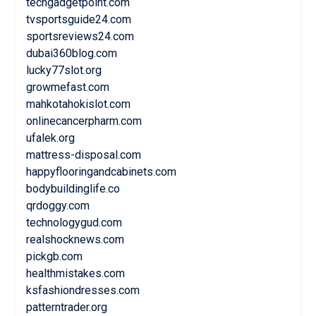
techgadgetpoint.com
tvsportsguide24.com
sportsreviews24.com
dubai360blog.com
lucky77slot.org
growmefast.com
mahkotahokislot.com
onlinecancerpharm.com
ufalek.org
mattress-disposal.com
happyflooringandcabinets.com
bodybuildinglife.co
qrdoggy.com
technologygud.com
realshocknews.com
pickgb.com
healthmistakes.com
ksfashiondresses.com
patterntrader.org