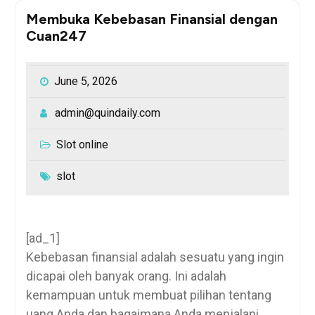
Membuka Kebebasan Finansial dengan
Cuan247
June 5, 2026
admin@quindaily.com
Slot online
slot
[ad_1]
Kebebasan finansial adalah sesuatu yang ingin
dicapai oleh banyak orang. Ini adalah
kemampuan untuk membuat pilihan tentang
uang Anda dan bagaimana Anda menjalani