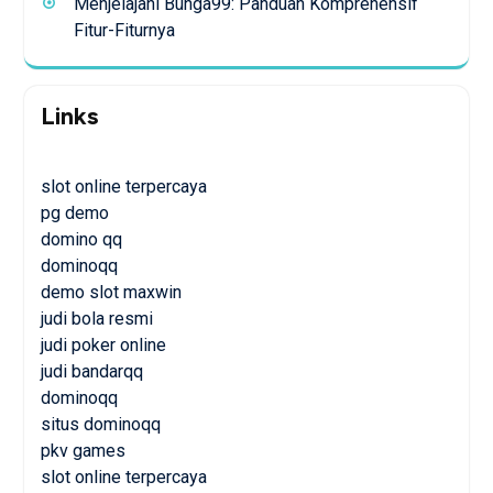
Menjelajahi Bunga99: Panduan Komprehensif
Fitur-Fiturnya
Links
slot online terpercaya
pg demo
domino qq
dominoqq
demo slot maxwin
judi bola resmi
judi poker online
judi bandarqq
dominoqq
situs dominoqq
pkv games
slot online terpercaya