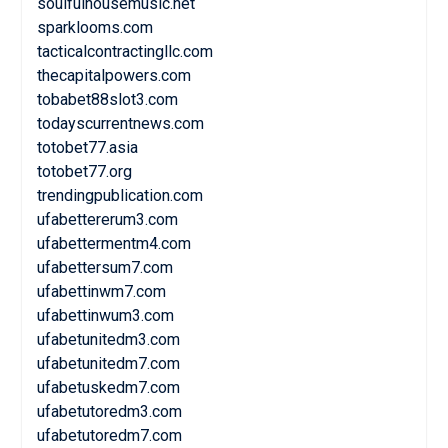
soulfulhousemusic.net
sparklooms.com
tacticalcontractingllc.com
thecapitalpowers.com
tobabet88slot3.com
todayscurrentnews.com
totobet77.asia
totobet77.org
trendingpublication.com
ufabettererum3.com
ufabettermentm4.com
ufabettersum7.com
ufabettinwm7.com
ufabettinwum3.com
ufabetunitedm3.com
ufabetunitedm7.com
ufabetuskedm7.com
ufabetutoredm3.com
ufabetutoredm7.com