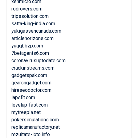
xenmicro.com
rodrovers.com
tripssolution.com
satta-king-india.com
yukigassencanada.com
articlehorizone.com
yuqqbbzp.com
7betagents6.com
coronavirusuptodate.com
crackinstreams.com
gadgetspak.com
gearsngadget.com
hireseodoctor.com
lapsfit.com
levelup-fast.com
mytreepla.net
pokersimulations.com
replicamanufactory.net
rezultate-loto.info