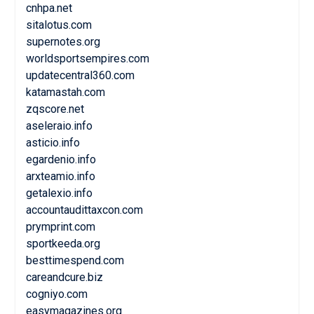
cnhpa.net
sitalotus.com
supernotes.org
worldsportsempires.com
updatecentral360.com
katamastah.com
zqscore.net
aseleraio.info
asticio.info
egardenio.info
arxteamio.info
getalexio.info
accountaudittaxcon.com
prymprint.com
sportkeeda.org
besttimespend.com
careandcure.biz
cogniyo.com
easymagazines.org