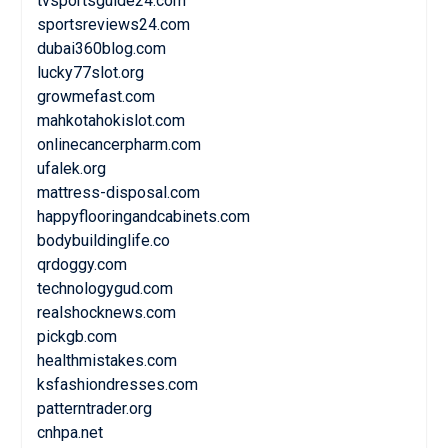
tvsportsguide24.com
sportsreviews24.com
dubai360blog.com
lucky77slot.org
growmefast.com
mahkotahokislot.com
onlinecancerpharm.com
ufalek.org
mattress-disposal.com
happyflooringandcabinets.com
bodybuildinglife.co
qrdoggy.com
technologygud.com
realshocknews.com
pickgb.com
healthmistakes.com
ksfashiondresses.com
patterntrader.org
cnhpa.net