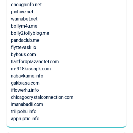
enoughinfo.net
pinhive.net
warnabet.net
bollym4u.me
bolly2tollyblog.me
pandaclub.me
flyttevask.io
byhous.com
hartfordplazahotel.com
m-918kissapk.com
nabavkame.info
gakbiasa.com
iflowerhu.info
chicagocrystalconnection.com
imanabadii.com
trilipohu.info
appruptio.info