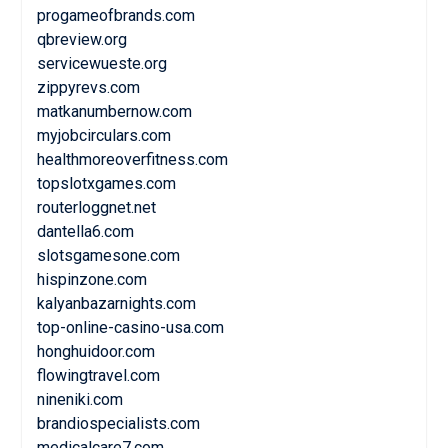
progameofbrands.com
qbreview.org
servicewueste.org
zippyrevs.com
matkanumbernow.com
myjobcirculars.com
healthmoreoverfitness.com
topslotxgames.com
routerloggnet.net
dantella6.com
slotsgamesone.com
hispinzone.com
kalyanbazarnights.com
top-online-casino-usa.com
honghuidoor.com
flowingtravel.com
nineniki.com
brandiospecialists.com
medicalcare7.com