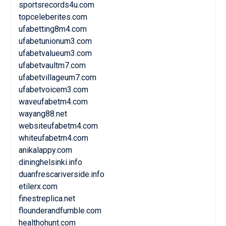
sportsrecords4u.com
topceleberites.com
ufabetting8m4.com
ufabetunionum3.com
ufabetvalueum3.com
ufabetvaultm7.com
ufabetvillageum7.com
ufabetvoicem3.com
waveufabetm4.com
wayang88.net
websiteufabetm4.com
whiteufabetm4.com
anikalappy.com
dininghelsinki.info
duanfrescariverside.info
etilerx.com
finestreplica.net
flounderandfumble.com
healthohunt.com