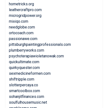
hometricks.org
leathercraftpro.com
microgridpower.org
mixiqo.com
needglobe.com
ortocoach.com
passionawe.com
pittsburghpaintingprofessionals.com
plumberryworks.com
psychoterapiawioletanowak.com
quickultimate.com
quirkyquester.com
sexmedicineformen.com
shiftripple.com
slotterpercaya.co
smartcoolbox.com
sohanjitfinances.com
soulfulhousemusic.net