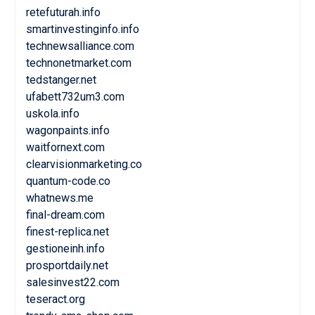
retefuturah.info
smartinvestinginfo.info
technewsalliance.com
technonetmarket.com
tedstanger.net
ufabett732um3.com
uskola.info
wagonpaints.info
waitfornext.com
clearvisionmarketing.co
quantum-code.co
whatnews.me
final-dream.com
finest-replica.net
gestioneinh.info
prosportdaily.net
salesinvest22.com
teseract.org