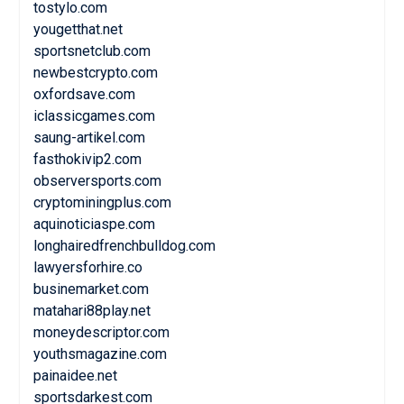
tostylo.com
yougetthat.net
sportsnetclub.com
newbestcrypto.com
oxfordsave.com
iclassicgames.com
saung-artikel.com
fasthokivip2.com
observersports.com
cryptominingplus.com
aquinoticiaspe.com
longhairedfrenchbulldog.com
lawyersforhire.co
businemarket.com
matahari88play.net
moneydescriptor.com
youthsmagazine.com
painaidee.net
sportsdarkest.com