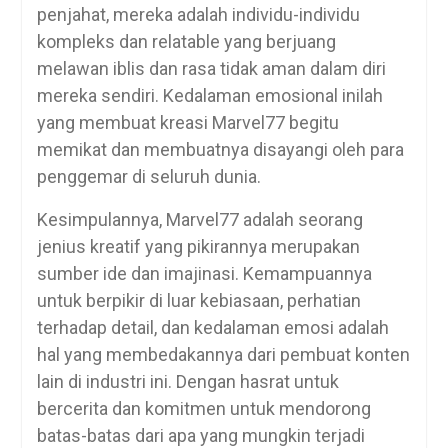
penjahat, mereka adalah individu-individu
kompleks dan relatable yang berjuang
melawan iblis dan rasa tidak aman dalam diri
mereka sendiri. Kedalaman emosional inilah
yang membuat kreasi Marvel77 begitu
memikat dan membuatnya disayangi oleh para
penggemar di seluruh dunia.
Kesimpulannya, Marvel77 adalah seorang
jenius kreatif yang pikirannya merupakan
sumber ide dan imajinasi. Kemampuannya
untuk berpikir di luar kebiasaan, perhatian
terhadap detail, dan kedalaman emosi adalah
hal yang membedakannya dari pembuat konten
lain di industri ini. Dengan hasrat untuk
bercerita dan komitmen untuk mendorong
batas-batas dari apa yang mungkin terjadi