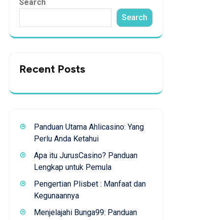
Search
Search
Recent Posts
Panduan Utama Ahlicasino: Yang
Perlu Anda Ketahui
Apa itu JurusCasino? Panduan
Lengkap untuk Pemula
Pengertian Plisbet : Manfaat dan
Kegunaannya
Menjelajahi Bunga99: Panduan