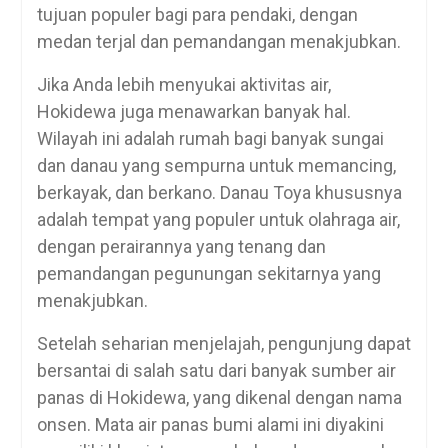
tujuan populer bagi para pendaki, dengan
medan terjal dan pemandangan menakjubkan.
Jika Anda lebih menyukai aktivitas air,
Hokidewa juga menawarkan banyak hal.
Wilayah ini adalah rumah bagi banyak sungai
dan danau yang sempurna untuk memancing,
berkayak, dan berkano. Danau Toya khususnya
adalah tempat yang populer untuk olahraga air,
dengan perairannya yang tenang dan
pemandangan pegunungan sekitarnya yang
menakjubkan.
Setelah seharian menjelajah, pengunjung dapat
bersantai di salah satu dari banyak sumber air
panas di Hokidewa, yang dikenal dengan nama
onsen. Mata air panas bumi alami ini diyakini