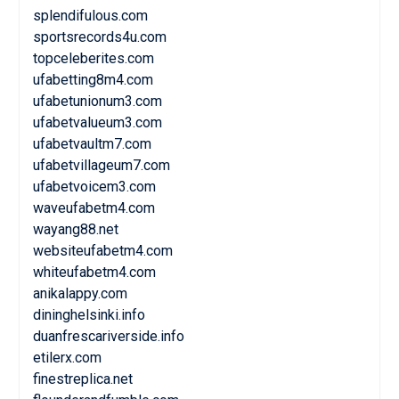
splendifulous.com
sportsrecords4u.com
topceleberites.com
ufabetting8m4.com
ufabetunionum3.com
ufabetvalueum3.com
ufabetvaultm7.com
ufabetvillageum7.com
ufabetvoicem3.com
waveufabetm4.com
wayang88.net
websiteufabetm4.com
whiteufabetm4.com
anikalappy.com
dininghelsinki.info
duanfrescariverside.info
etilerx.com
finestreplica.net