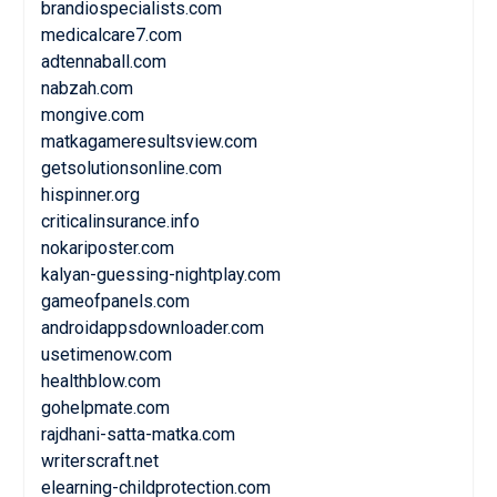
brandiospecialists.com
medicalcare7.com
adtennaball.com
nabzah.com
mongive.com
matkagameresultsview.com
getsolutionsonline.com
hispinner.org
criticalinsurance.info
nokariposter.com
kalyan-guessing-nightplay.com
gameofpanels.com
androidappsdownloader.com
usetimenow.com
healthblow.com
gohelpmate.com
rajdhani-satta-matka.com
writerscraft.net
elearning-childprotection.com