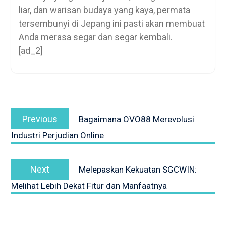
liar, dan warisan budaya yang kaya, permata
tersembunyi di Jepang ini pasti akan membuat
Anda merasa segar dan segar kembali.
[ad_2]
Post
Previous
navigation
Previous
Bagaimana OVO88 Merevolusi
post:
Industri Perjudian Online
Next
Next
Melepaskan Kekuatan SGCWIN:
post:
Melihat Lebih Dekat Fitur dan Manfaatnya