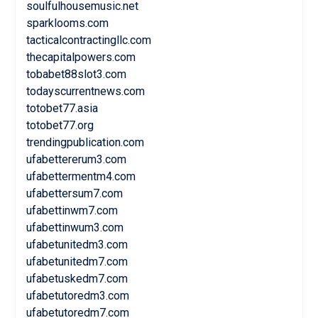
soulfulhousemusic.net
sparklooms.com
tacticalcontractingllc.com
thecapitalpowers.com
tobabet88slot3.com
todayscurrentnews.com
totobet77.asia
totobet77.org
trendingpublication.com
ufabettererum3.com
ufabettermentm4.com
ufabettersum7.com
ufabettinwm7.com
ufabettinwum3.com
ufabetunitedm3.com
ufabetunitedm7.com
ufabetuskedm7.com
ufabetutoredm3.com
ufabetutoredm7.com