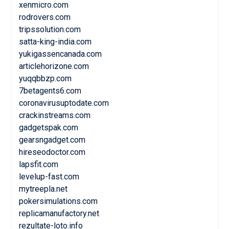
xenmicro.com
rodrovers.com
tripssolution.com
satta-king-india.com
yukigassencanada.com
articlehorizone.com
yuqqbbzp.com
7betagents6.com
coronavirusuptodate.com
crackinstreams.com
gadgetspak.com
gearsngadget.com
hireseodoctor.com
lapsfit.com
levelup-fast.com
mytreepla.net
pokersimulations.com
replicamanufactory.net
rezultate-loto.info