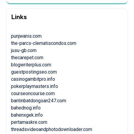
Links
punjwanis.com
the-parcs-clematiscondos.com
jusu-gb.com
thecarepet.com
blogwriterplus.com
guestpostingseo.com
casinogambitpro.info
pokerplaymasters.info
courseoncourse.com
bantinbatdongsan247.com
bahednog.info
bahenxgek.info
pertamaskre.com
threadsvideoandphotodownloader.com