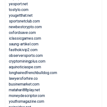
yesport.net
tostylo.com
yougetthat.net
sportsnetclub.com
newbestcrypto.com
oxfordsave.com
iclassicgames.com
saung-artikel.com
fasthokivip2.com
observersports.com
cryptominingplus.com
aquinoticiaspe.com
longhairedfrenchbulldog.com
lawyersforhire.co
businemarket.com
matahari88play.net
moneydescriptor.com
youthsmagazine.com