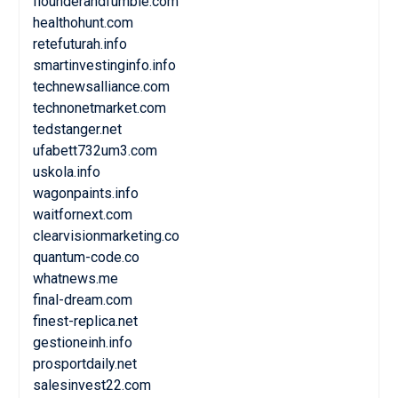
flounderandfumble.com
healthohunt.com
retefuturah.info
smartinvestinginfo.info
technewsalliance.com
technonetmarket.com
tedstanger.net
ufabett732um3.com
uskola.info
wagonpaints.info
waitfornext.com
clearvisionmarketing.co
quantum-code.co
whatnews.me
final-dream.com
finest-replica.net
gestioneinh.info
prosportdaily.net
salesinvest22.com