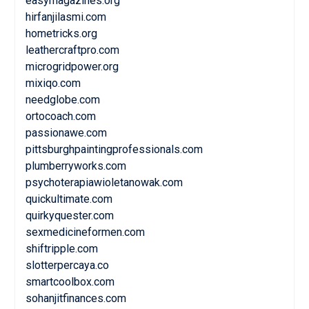
easymagazines.org
hirfanjilasmi.com
hometricks.org
leathercraftpro.com
microgridpower.org
mixiqo.com
needglobe.com
ortocoach.com
passionawe.com
pittsburghpaintingprofessionals.com
plumberryworks.com
psychoterapiawioletanowak.com
quickultimate.com
quirkyquester.com
sexmedicineformen.com
shiftripple.com
slotterpercaya.co
smartcoolbox.com
sohanjitfinances.com