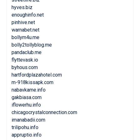
hyves.biz
enoughinfo.net
pinhive.net
warnabet.net
bollym4u.me
bolly2tollyblog.me
pandaclub.me
flyttevask.io
byhous.com
hartfordplazahotel.com
m-918kissapk.com
nabavkame.info
gakbiasa.com
iflowerhu.info
chicagocrystalconnection.com
imanabadii.com
trilipohu.info
appruptio.info