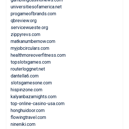
universitiesofamerica.net
progameofbrands.com
qbreview.org
servicewueste.org
zippyrevs.com
matkanumbernow.com
myjobcirculars.com
healthmoreoverfitness.com
topslotxgames.com
routerloggnet.net
dantella6.com
slotsgamesone.com
hispinzone.com
kalyanbazarnights.com
top-online-casino-usa.com
honghuidoor.com
flowingtravel.com
nineniki.com