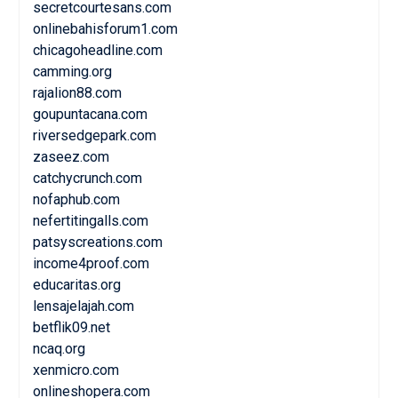
secretcourtesans.com
onlinebahisforum1.com
chicagoheadline.com
camming.org
rajalion88.com
goupuntacana.com
riversedgepark.com
zaseez.com
catchycrunch.com
nofaphub.com
nefertitingalls.com
patsyscreations.com
income4proof.com
educaritas.org
lensajelajah.com
betflik09.net
ncaq.org
xenmicro.com
onlineshopera.com