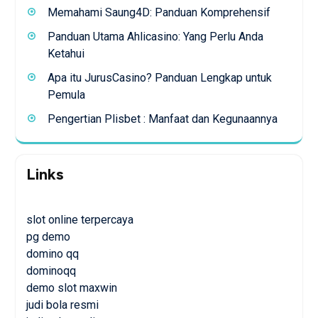
Memahami Saung4D: Panduan Komprehensif
Panduan Utama Ahlicasino: Yang Perlu Anda
Ketahui
Apa itu JurusCasino? Panduan Lengkap untuk
Pemula
Pengertian Plisbet : Manfaat dan Kegunaannya
Links
slot online terpercaya
pg demo
domino qq
dominoqq
demo slot maxwin
judi bola resmi