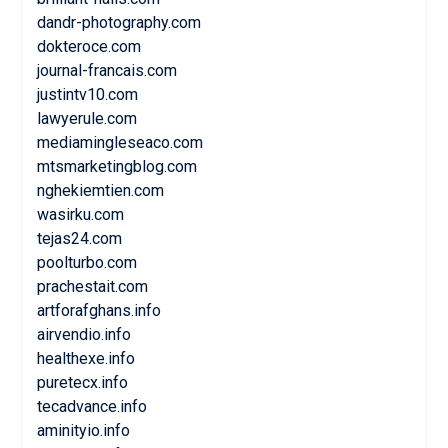
dandr-photography.com
dokteroce.com
journal-francais.com
justintv10.com
lawyerule.com
mediamingleseaco.com
mtsmarketingblog.com
nghekiemtien.com
wasirku.com
tejas24.com
poolturbo.com
prachestait.com
artforafghans.info
airvendio.info
healthexe.info
puretecx.info
tecadvance.info
aminityio.info