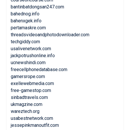
bantinbatdongsan247.com
bahednog.info
bahenxgek.info
pertamaskre.com
threadsvideoandphotodownloader.com
techgiddy.com
usalivenetwork.com
jackpotrushonline.info
ucnewshindi.com
freecellphonedatabase.com
gamersrope.com
exellewebmedia.com
free-gamestop.com
sinbadtravels.com
ukmagzine.com
wareztech.org
usabestnetwork.com
jessepinkmanoutfit.com