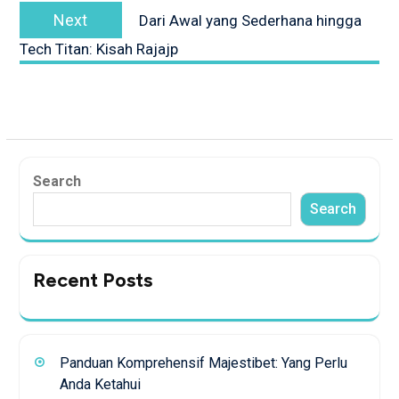
Next
Next
Dari Awal yang Sederhana hingga
post:
Tech Titan: Kisah Rajajp
Search
Search
Recent Posts
Panduan Komprehensif Majestibet: Yang Perlu
Anda Ketahui