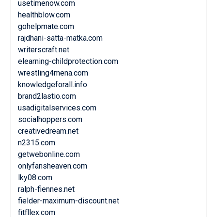
usetimenow.com
healthblow.com
gohelpmate.com
rajdhani-satta-matka.com
writerscraft.net
elearning-childprotection.com
wrestling4mena.com
knowledgeforall.info
brand2lastio.com
usadigitalservices.com
socialhoppers.com
creativedream.net
n2315.com
getwebonline.com
onlyfansheaven.com
lky08.com
ralph-fiennes.net
fielder-maximum-discount.net
fitfllex.com