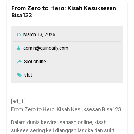
From Zero to Hero: Kisah Kesuksesan
Bisa123
March 13, 2026
admin@quindaily.com
Slot online
slot
[ad_1]
From Zero to Hero: Kisah Kesuksesan Bisa123
Dalam dunia kewirausahaan online, kisah
sukses sering kali dianggap langka dan sulit