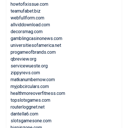
howtofixissue.com
teamufabet.biz
webfullform.com
allviddownload.com
decorsmag.com
gamblingcasinonews.com
universitiesofamerica.net
progameofbrands.com
qbreview.org
servicewueste.org
zippyrevs.com
matkanumbernow.com
myjobcirculars.com
healthmoreoverfitness.com
topslotxgames.com
routerloggnet.net
dantella6.com
slotsgamesone.com
hispinzone.com