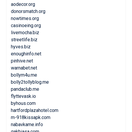
aodecor.org
donorsmatch.org
nowtimes.org
casinoeing.org
livemocha.biz
streetlife.biz
hyves.biz
enoughinfo.net
pinhive.net
warnabet.net
bollym4u.me
bolly2tollyblog.me
pandaclub.me
flyttevask.io
byhous.com
hartfordplazahotel.com
m-918kissapk.com
nabavkame.info
gakbiasa.com