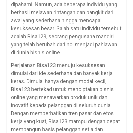
dipahami. Namun, ada beberapa individu yang
berhasil melawan rintangan dan bangkit dari
awal yang sederhana hingga mencapai
kesuksesan besar. Salah satu individu tersebut
adalah Bisa123, seorang pengusaha mandiri
yang telah berubah dari nol menjadi pahlawan
di dunia bisnis online.
Perjalanan Bisa123 menuju kesuksesan
dimulai dari ide sederhana dan banyak kerja
keras. Dimulai hanya dengan modal kecil,
Bisa123 bertekad untuk menciptakan bisnis
online yang menawarkan produk unik dan
inovatif kepada pelanggan di seluruh dunia.
Dengan memperhatikan tren pasar dan etos
kerja yang kuat, Bisa123 mampu dengan cepat
membangun basis pelanggan setia dan