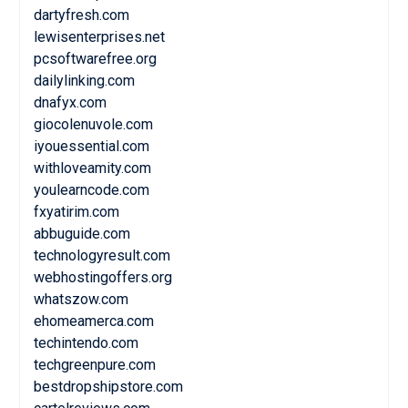
dartyfresh.com
lewisenterprises.net
pcsoftwarefree.org
dailylinking.com
dnafyx.com
giocolenuvole.com
iyouessential.com
withloveamity.com
youlearncode.com
fxyatirim.com
abbuguide.com
technologyresult.com
webhostingoffers.org
whatszow.com
ehomeamerca.com
techintendo.com
techgreenpure.com
bestdropshipstore.com