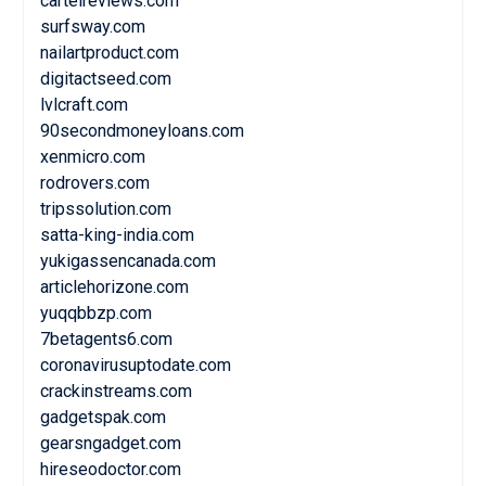
cartelreviews.com
surfsway.com
nailartproduct.com
digitactseed.com
lvlcraft.com
90secondmoneyloans.com
xenmicro.com
rodrovers.com
tripssolution.com
satta-king-india.com
yukigassencanada.com
articlehorizone.com
yuqqbbzp.com
7betagents6.com
coronavirusuptodate.com
crackinstreams.com
gadgetspak.com
gearsngadget.com
hireseodoctor.com