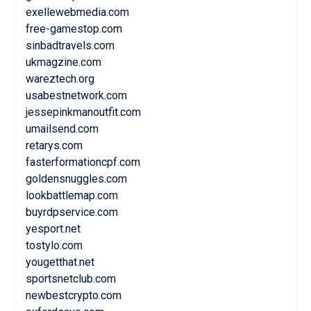
exellewebmedia.com
free-gamestop.com
sinbadtravels.com
ukmagzine.com
wareztech.org
usabestnetwork.com
jessepinkmanoutfit.com
umailsend.com
retarys.com
fasterformationcpf.com
goldensnuggles.com
lookbattlemap.com
buyrdpservice.com
yesport.net
tostylo.com
yougetthat.net
sportsnetclub.com
newbestcrypto.com