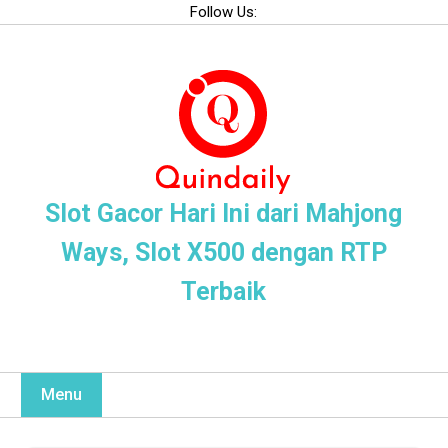
Skip
Follow Us:
to
content
Slot Gacor Hari Ini dari Mahjong
Ways, Slot X500 dengan RTP
Terbaik
Menu