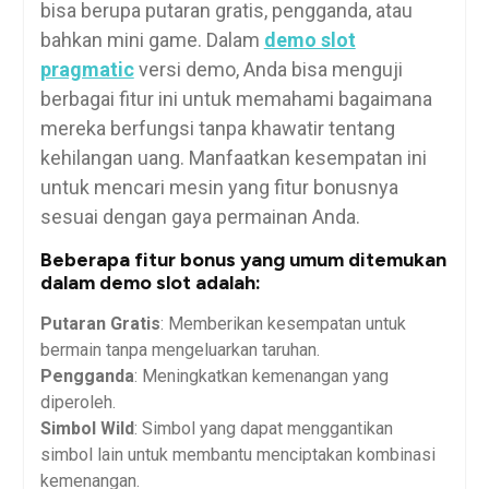
bisa berupa putaran gratis, pengganda, atau
bahkan mini game. Dalam
demo slot
pragmatic
versi demo, Anda bisa menguji
berbagai fitur ini untuk memahami bagaimana
mereka berfungsi tanpa khawatir tentang
kehilangan uang. Manfaatkan kesempatan ini
untuk mencari mesin yang fitur bonusnya
sesuai dengan gaya permainan Anda.
Beberapa fitur bonus yang umum ditemukan
dalam demo slot adalah:
Putaran Gratis
: Memberikan kesempatan untuk
bermain tanpa mengeluarkan taruhan.
Pengganda
: Meningkatkan kemenangan yang
diperoleh.
Simbol Wild
: Simbol yang dapat menggantikan
simbol lain untuk membantu menciptakan kombinasi
kemenangan.