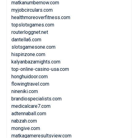
matkanumbernow.com
myjobcirculars.com
healthmoreoverfitness.com
topslotxgames.com
routerloggnet.net
dantella6.com
slotsgamesone.com
hispinzone.com
kalyanbazarnights.com
top-online-casino-usa.com
honghuidoor.com
flowingtravel.com
nineniki.com
brandiospecialists.com
medicalcare7.com
adtennaball.com
nabzah.com
mongive.com
matkagameresultsview.com