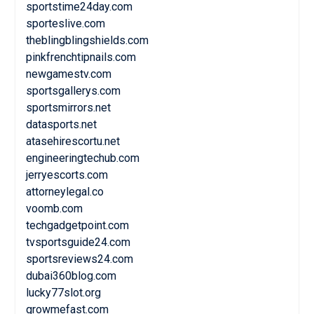
sportstime24day.com
sporteslive.com
theblingblingshields.com
pinkfrenchtipnails.com
newgamestv.com
sportsgallerys.com
sportsmirrors.net
datasports.net
atasehirescortu.net
engineeringtechub.com
jerryescorts.com
attorneylegal.co
voomb.com
techgadgetpoint.com
tvsportsguide24.com
sportsreviews24.com
dubai360blog.com
lucky77slot.org
growmefast.com