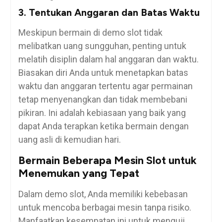
3. Tentukan Anggaran dan Batas Waktu
Meskipun bermain di demo slot tidak
melibatkan uang sungguhan, penting untuk
melatih disiplin dalam hal anggaran dan waktu.
Biasakan diri Anda untuk menetapkan batas
waktu dan anggaran tertentu agar permainan
tetap menyenangkan dan tidak membebani
pikiran. Ini adalah kebiasaan yang baik yang
dapat Anda terapkan ketika bermain dengan
uang asli di kemudian hari.
Bermain Beberapa Mesin Slot untuk
Menemukan yang Tepat
Dalam demo slot, Anda memiliki kebebasan
untuk mencoba berbagai mesin tanpa risiko.
Manfaatkan kesempatan ini untuk menguji