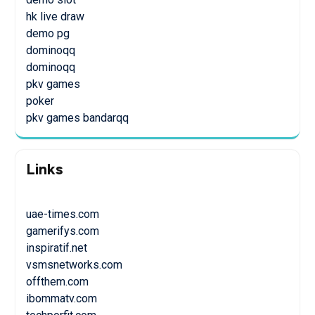
hk live draw
demo pg
dominoqq
dominoqq
pkv games
poker
pkv games bandarqq
Links
uae-times.com
gamerifys.com
inspiratif.net
vsmsnetworks.com
offthem.com
ibommatv.com