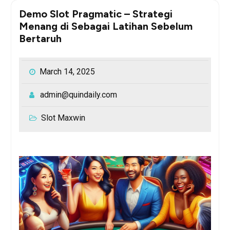
Demo Slot Pragmatic – Strategi
Menang di Sebagai Latihan Sebelum
Bertaruh
March 14, 2025
admin@quindaily.com
Slot Maxwin