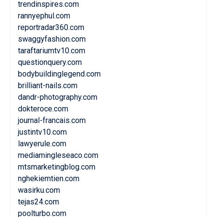
trendinspires.com
rannyephul.com
reportradar360.com
swaggyfashion.com
taraftariumtv10.com
questionquery.com
bodybuildinglegend.com
brilliant-nails.com
dandr-photography.com
dokteroce.com
journal-francais.com
justintv10.com
lawyerule.com
mediamingleseaco.com
mtsmarketingblog.com
nghekiemtien.com
wasirku.com
tejas24.com
poolturbo.com