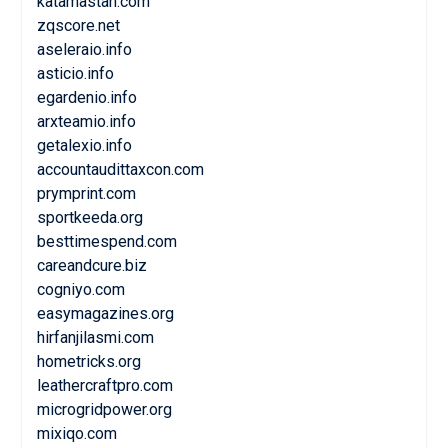
katamastah.com
zqscore.net
aseleraio.info
asticio.info
egardenio.info
arxteamio.info
getalexio.info
accountaudittaxcon.com
prymprint.com
sportkeeda.org
besttimespend.com
careandcure.biz
cogniyo.com
easymagazines.org
hirfanjilasmi.com
hometricks.org
leathercraftpro.com
microgridpower.org
mixiqo.com