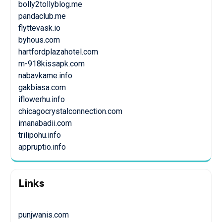
bolly2tollyblog.me
pandaclub.me
flyttevask.io
byhous.com
hartfordplazahotel.com
m-918kissapk.com
nabavkame.info
gakbiasa.com
iflowerhu.info
chicagocrystalconnection.com
imanabadii.com
trilipohu.info
appruptio.info
Links
punjwanis.com