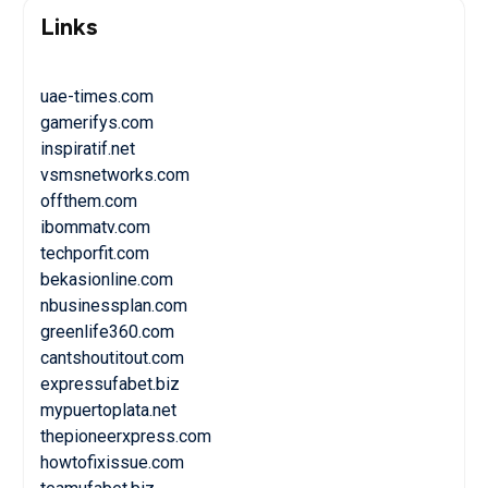
Links
uae-times.com
gamerifys.com
inspiratif.net
vsmsnetworks.com
offthem.com
ibommatv.com
techporfit.com
bekasionline.com
nbusinessplan.com
greenlife360.com
cantshoutitout.com
expressufabet.biz
mypuertoplata.net
thepioneerxpress.com
howtofixissue.com