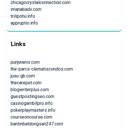
chicagocrystalconnection.com
imanabadii.com
trilipohu.info
appruptio.info
Links
punjwanis.com
the-parcs-clematiscondos.com
jusu-gb.com
thecarepet.com
blogwriterplus.com
guestpostingseo.com
casinogambitpro.info
pokerplaymasters.info
courseoncourse.com
bantinbatdongsan247.com