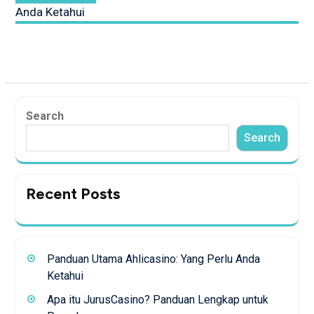
Anda Ketahui
Search
Search
Recent Posts
Panduan Utama Ahlicasino: Yang Perlu Anda
Ketahui
Apa itu JurusCasino? Panduan Lengkap untuk