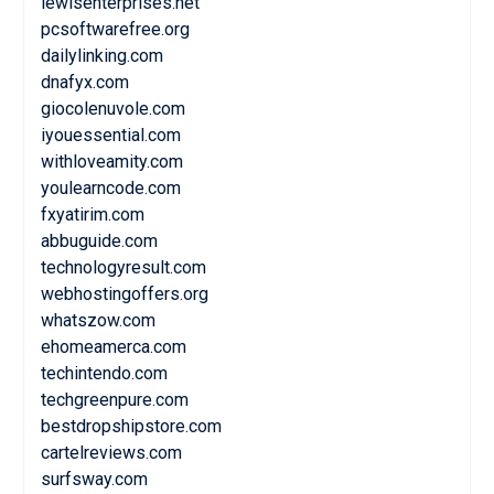
lewisenterprises.net
pcsoftwarefree.org
dailylinking.com
dnafyx.com
giocolenuvole.com
iyouessential.com
withloveamity.com
youlearncode.com
fxyatirim.com
abbuguide.com
technologyresult.com
webhostingoffers.org
whatszow.com
ehomeamerca.com
techintendo.com
techgreenpure.com
bestdropshipstore.com
cartelreviews.com
surfsway.com