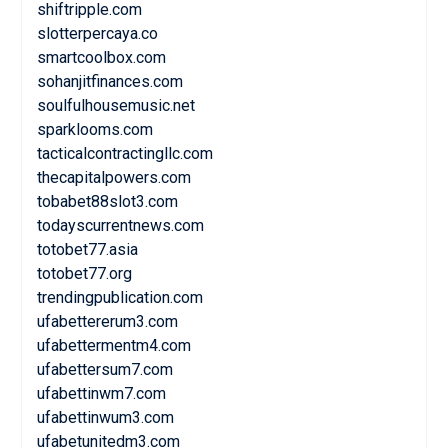
shiftripple.com
slotterpercaya.co
smartcoolbox.com
sohanjitfinances.com
soulfulhousemusic.net
sparklooms.com
tacticalcontractingllc.com
thecapitalpowers.com
tobabet88slot3.com
todayscurrentnews.com
totobet77.asia
totobet77.org
trendingpublication.com
ufabettererum3.com
ufabettermentm4.com
ufabettersum7.com
ufabettinwm7.com
ufabettinwum3.com
ufabetunitedm3.com