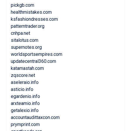
pickgb.com
healthmistakes.com
ksfashiondresses.com
patterntrader.org
cnhpa.net
sitalotus.com
supernotes.org
worldsportsempires.com
updatecentral360.com
katamastah.com
zqscore.net
aseleraio.info
asticio.info
egardenio.info
arxteamio.info
getalexio.info
accountaudittaxcon.com
prymprint.com