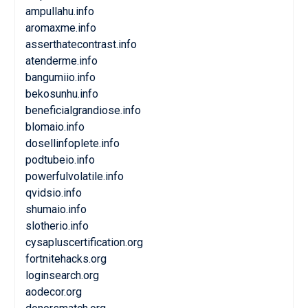
ampullahu.info
aromaxme.info
asserthatecontrast.info
atenderme.info
bangumiio.info
bekosunhu.info
beneficialgrandiose.info
blomaio.info
dosellinfoplete.info
podtubeio.info
powerfulvolatile.info
qvidsio.info
shumaio.info
slotherio.info
cysapluscertification.org
fortnitehacks.org
loginsearch.org
aodecor.org