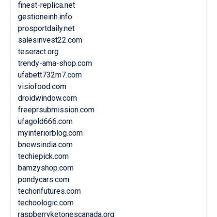
finest-replica.net
gestioneinh.info
prosportdaily.net
salesinvest22.com
teseract.org
trendy-ama-shop.com
ufabett732m7.com
visiofood.com
droidwindow.com
freeprsubmission.com
ufagold666.com
myinteriorblog.com
bnewsindia.com
techiepick.com
bamzyshop.com
pondycars.com
techonfutures.com
techoologic.com
raspberryketonescanada.org