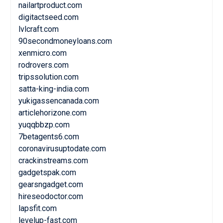
nailartproduct.com
digitactseed.com
lvlcraft.com
90secondmoneyloans.com
xenmicro.com
rodrovers.com
tripssolution.com
satta-king-india.com
yukigassencanada.com
articlehorizone.com
yuqqbbzp.com
7betagents6.com
coronavirusuptodate.com
crackinstreams.com
gadgetspak.com
gearsngadget.com
hireseodoctor.com
lapsfit.com
levelup-fast.com