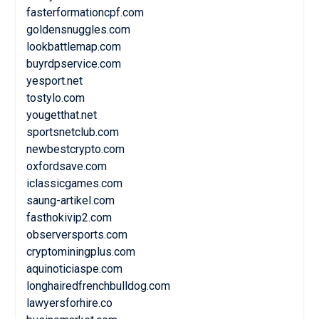
fasterformationcpf.com
goldensnuggles.com
lookbattlemap.com
buyrdpservice.com
yesport.net
tostylo.com
yougetthat.net
sportsnetclub.com
newbestcrypto.com
oxfordsave.com
iclassicgames.com
saung-artikel.com
fasthokivip2.com
observersports.com
cryptominingplus.com
aquinoticiaspe.com
longhairedfrenchbulldog.com
lawyersforhire.co