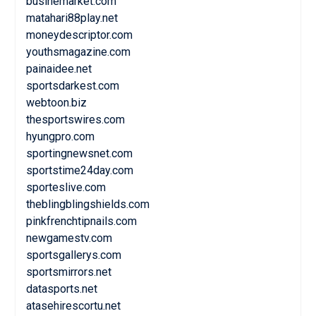
businemarket.com
matahari88play.net
moneydescriptor.com
youthsmagazine.com
painaidee.net
sportsdarkest.com
webtoon.biz
thesportswires.com
hyungpro.com
sportingnewsnet.com
sportstime24day.com
sporteslive.com
theblingblingshields.com
pinkfrenchtipnails.com
newgamestv.com
sportsgallerys.com
sportsmirrors.net
datasports.net
atasehirescortu.net