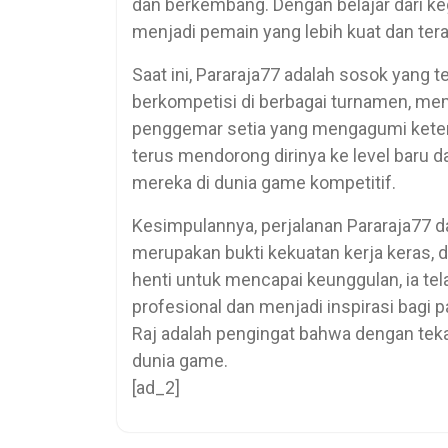
dan berkembang. Dengan belajar dari k
menjadi pemain yang lebih kuat dan tera
Saat ini, Pararaja77 adalah sosok yang t
berkompetisi di berbagai turnamen, m
penggemar setia yang mengagumi ketera
terus mendorong dirinya ke level baru d
mereka di dunia game kompetitif.
Kesimpulannya, perjalanan Pararaja77 d
merupakan bukti kekuatan kerja keras, d
henti untuk mencapai keunggulan, ia t
profesional dan menjadi inspirasi bagi p
Raj adalah pengingat bahwa dengan teka
dunia game.
[ad_2]