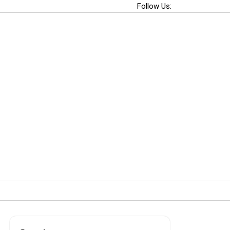
Follow Us: