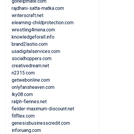
gohelpmate.com
rajdhani-satta-matka.com
writerscraft.net
elearning-childprotection.com
wrestling4mena.com
knowledgeforall.info
brand2lastio.com
usadigitalservices.com
socialhoppers.com
creativedream.net
n2315.com
getwebonline.com
onlyfansheaven.com
lky08.com
ralph-fiennes.net
fielder-maximum-discount.net
fitfllex.com
genesisbusinesscredit.com
inforuang.com