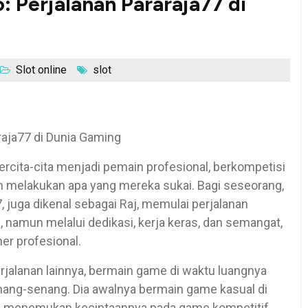
: Perjalanan Pararaja77 di
Slot online
slot
raja77 di Dunia Gaming
ercita-cita menjadi pemain profesional, berkompetisi
n melakukan apa yang mereka sukai. Bagi seseorang,
, juga dikenal sebagai Raj, memulai perjalanan
namun melalui dedikasi, kerja keras, dan semangat,
er profesional.
erjalanan lainnya, bermain game di waktu luangnya
nang-senang. Dia awalnya bermain game kasual di
 menemukan kecintaannya pada game kompetitif.