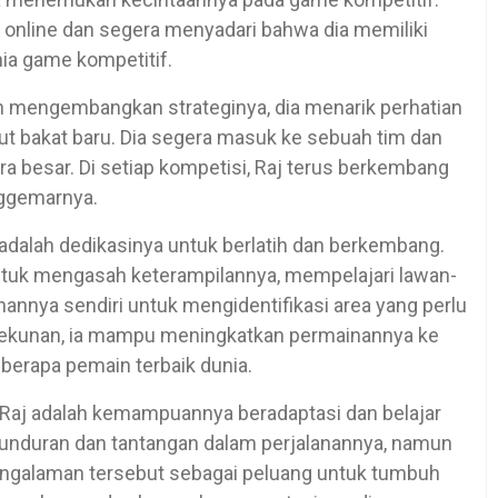
n online dan segera menyadari bahwa dia memiliki
ia game kompetitif.
 mengembangkan strateginya, dia menarik perhatian
ut bakat baru. Dia segera masuk ke sebuah tim dan
a besar. Di setiap kompetisi, Raj terus berkembang
ggemarnya.
 adalah dedikasinya untuk berlatih dan berkembang.
tuk mengasah keterampilannya, mempelajari lawan-
annya sendiri untuk mengidentifikasi area yang perlu
ketekunan, ia mampu meningkatkan permainannya ke
eberapa pemain terbaik dunia.
 Raj adalah kemampuannya beradaptasi dan belajar
unduran dan tantangan dalam perjalanannya, namun
engalaman tersebut sebagai peluang untuk tumbuh