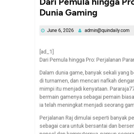
Dari Pemula hingga Pro
Dunia Gaming
June 6, 2026
admin@quindaily.com
[ad_1]
Dari Pemula hingga Pro: Perjalanan Para
Dalam dunia game, banyak sekali yang b
di turnamen, dan mencari nafkah denga
mimpi itu menjadi kenyataan. Pararaja77
bermain gamenya sebagai pemain biasa, 
ia telah meningkat menjadi seorang gam
Perjalanan Raj dimulai seperti banyak p
sebagai cara untuk bersantai dan berse
ponsel dan komputernya, namun segera