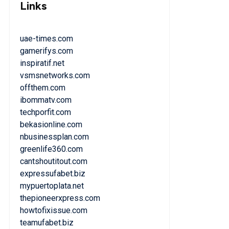
Links
uae-times.com
gamerifys.com
inspiratif.net
vsmsnetworks.com
offthem.com
ibommatv.com
techporfit.com
bekasionline.com
nbusinessplan.com
greenlife360.com
cantshoutitout.com
expressufabet.biz
mypuertoplata.net
thepioneerxpress.com
howtofixissue.com
teamufabet.biz