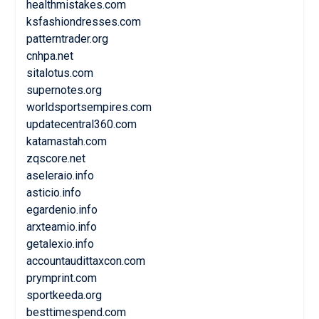
healthmistakes.com
ksfashiondresses.com
patterntrader.org
cnhpa.net
sitalotus.com
supernotes.org
worldsportsempires.com
updatecentral360.com
katamastah.com
zqscore.net
aseleraio.info
asticio.info
egardenio.info
arxteamio.info
getalexio.info
accountaudittaxcon.com
prymprint.com
sportkeeda.org
besttimespend.com