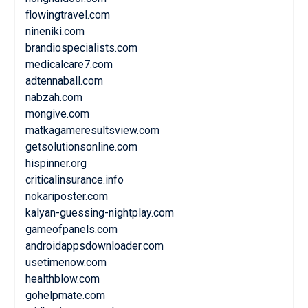
flowingtravel.com
nineniki.com
brandiospecialists.com
medicalcare7.com
adtennaball.com
nabzah.com
mongive.com
matkagameresultsview.com
getsolutionsonline.com
hispinner.org
criticalinsurance.info
nokariposter.com
kalyan-guessing-nightplay.com
gameofpanels.com
androidappsdownloader.com
usetimenow.com
healthblow.com
gohelpmate.com