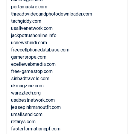
pertamaskre.com
threadsvideoandphotodownloader.com
techgiddy.com
usalivenetwork.com
jackpotrushonline.info
ucnewshindi.com
freecellphonedatabase.com
gamersrope.com
exellewebmedia.com
free-gamestop.com
sinbadtravels.com
ukmagzine.com
wareztech.org
usabestnetwork.com
jessepinkmanoutfit.com
umailsend.com
retarys.com
fasterformationcpf.com