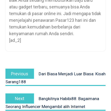
Baik Anda sedang membutuhkan baju baru
atau gadget terbaru, semuanya bisa Anda
temukan di pasar online ini. Jadi mengapa tidak
menjelajahi penawaran Pasar123 hari ini dan
temukan kemudahan berbelanja dari
kenyamanan rumah Anda sendiri.
[ad_2]
Post
Previous
navigation
Previous
Dari Biasa Menjadi Luar Biasa: Kisah
post:
Sarang188
Next
Next
Bangkitnya Habibi88: Bagaimana
post:
Seorang Influencer Mengambil alih Internet