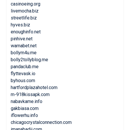
casinoeing.org
livemocha.biz
streetlife.biz
hyves.biz
enoughinfo.net
pinhive.net
warnabet.net
bollym4u.me
bolly2tollyblog.me
pandaclub.me
flyttevask.io
byhous.com
hartfordplazahotel.com
m-918kissapk.com
nabavkame.info
gakbiasa.com
iflowerhu.info
chicagocrystalconnection.com
imanabadii.com