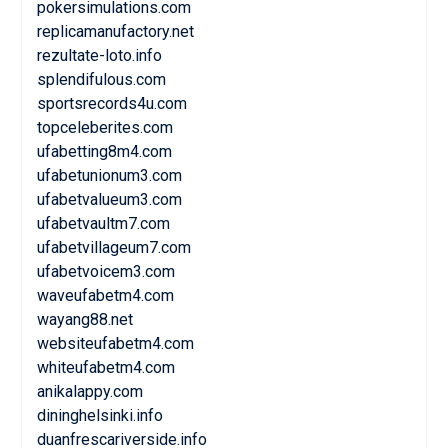
pokersimulations.com
replicamanufactory.net
rezultate-loto.info
splendifulous.com
sportsrecords4u.com
topceleberites.com
ufabetting8m4.com
ufabetunionum3.com
ufabetvalueum3.com
ufabetvaultm7.com
ufabetvillageum7.com
ufabetvoicem3.com
waveufabetm4.com
wayang88.net
websiteufabetm4.com
whiteufabetm4.com
anikalappy.com
dininghelsinki.info
duanfrescariverside.info