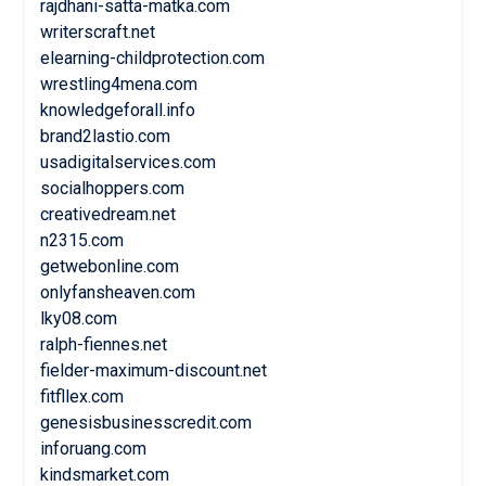
rajdhani-satta-matka.com
writerscraft.net
elearning-childprotection.com
wrestling4mena.com
knowledgeforall.info
brand2lastio.com
usadigitalservices.com
socialhoppers.com
creativedream.net
n2315.com
getwebonline.com
onlyfansheaven.com
lky08.com
ralph-fiennes.net
fielder-maximum-discount.net
fitfllex.com
genesisbusinesscredit.com
inforuang.com
kindsmarket.com