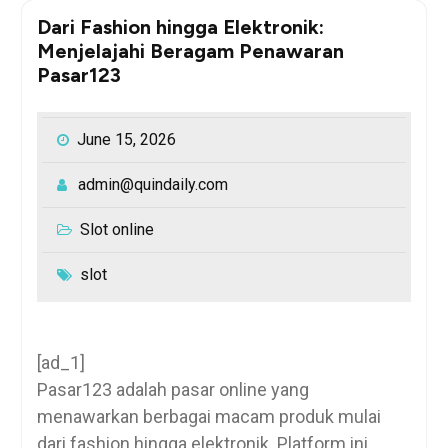
Dari Fashion hingga Elektronik:
Menjelajahi Beragam Penawaran
Pasar123
June 15, 2026
admin@quindaily.com
Slot online
slot
[ad_1]
Pasar123 adalah pasar online yang
menawarkan berbagai macam produk mulai
dari fashion hingga elektronik. Platform ini