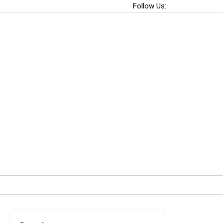
Follow Us: