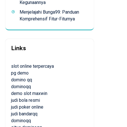
Kegunaannya
Menjelajahi Bunga99: Panduan
Komprehensif Fitur-Fiturnya
Links
slot online terpercaya
pg demo
domino qq
dominoqq
demo slot maxwin
judi bola resmi
judi poker online
judi bandarqq
dominoqq