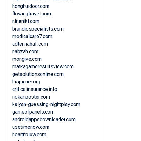
honghuidoor.com
flowingtravel.com
nineniki.com
brandiospecialists.com
medicalcare7.com
adtennaball.com
nabzah.com
mongive.com
matkagameresultsview.com
getsolutionsonline.com
hispinner.org
criticalinsurance.info
nokariposter.com
kalyan-guessing-nightplay.com
gameofpanels.com
androidappsdownloader.com
usetimenow.com
healthblow.com