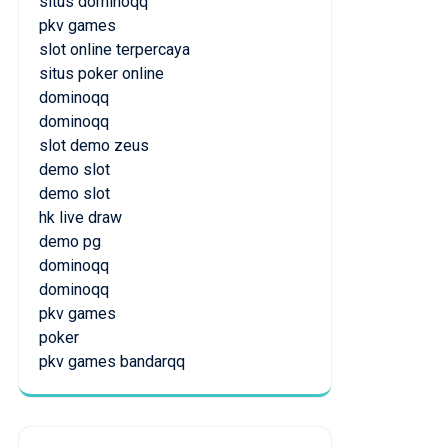
situs dominoqq
pkv games
slot online terpercaya
situs poker online
dominoqq
dominoqq
slot demo zeus
demo slot
demo slot
hk live draw
demo pg
dominoqq
dominoqq
pkv games
poker
pkv games bandarqq