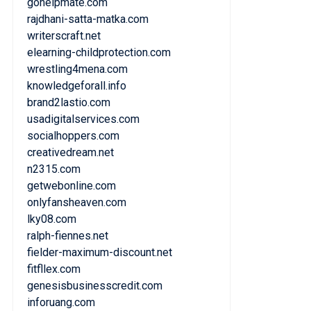
gohelpmate.com
rajdhani-satta-matka.com
writerscraft.net
elearning-childprotection.com
wrestling4mena.com
knowledgeforall.info
brand2lastio.com
usadigitalservices.com
socialhoppers.com
creativedream.net
n2315.com
getwebonline.com
onlyfansheaven.com
lky08.com
ralph-fiennes.net
fielder-maximum-discount.net
fitfllex.com
genesisbusinesscredit.com
inforuang.com