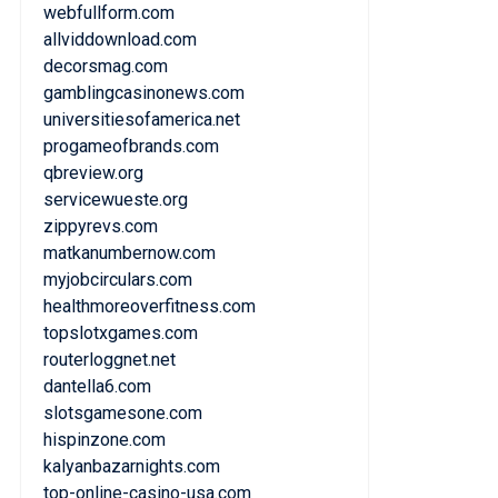
webfullform.com
allviddownload.com
decorsmag.com
gamblingcasinonews.com
universitiesofamerica.net
progameofbrands.com
qbreview.org
servicewueste.org
zippyrevs.com
matkanumbernow.com
myjobcirculars.com
healthmoreoverfitness.com
topslotxgames.com
routerloggnet.net
dantella6.com
slotsgamesone.com
hispinzone.com
kalyanbazarnights.com
top-online-casino-usa.com