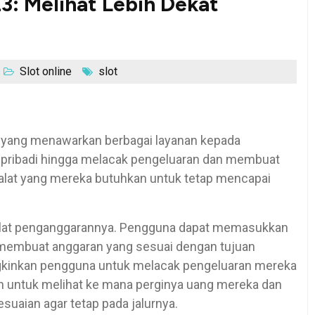
3: Melihat Lebih Dekat
Slot online
slot
er yang menawarkan berbagai layanan kepada
 pribadi hingga melacak pengeluaran dan membuat
alat yang mereka butuhkan untuk tetap mencapai
h alat penganggarannya. Pengguna dapat memasukkan
membuat anggaran yang sesuai dengan tujuan
gkinkan pengguna untuk melacak pengeluaran mereka
 untuk melihat ke mana perginya uang mereka dan
uaian agar tetap pada jalurnya.