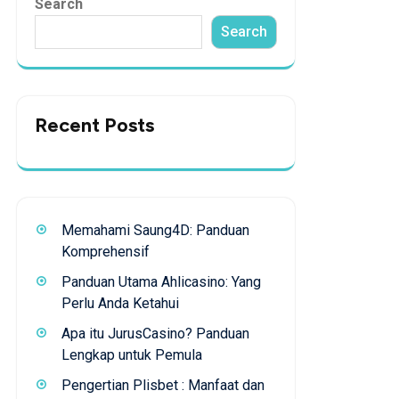
Search
Search
Recent Posts
Memahami Saung4D: Panduan
Komprehensif
Panduan Utama Ahlicasino: Yang
Perlu Anda Ketahui
Apa itu JurusCasino? Panduan
Lengkap untuk Pemula
Pengertian Plisbet : Manfaat dan