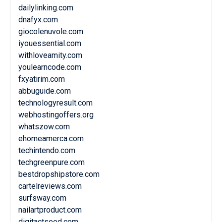
dailylinking.com
dnafyx.com
giocolenuvole.com
iyouessential.com
withloveamity.com
youlearncode.com
fxyatirim.com
abbuguide.com
technologyresult.com
webhostingoffers.org
whatszow.com
ehomeamerca.com
techintendo.com
techgreenpure.com
bestdropshipstore.com
cartelreviews.com
surfsway.com
nailartproduct.com
digitactseed.com