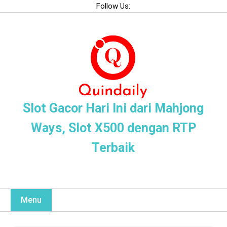
Skip
Follow Us:
to
content
Slot Gacor Hari Ini dari Mahjong
Ways, Slot X500 dengan RTP
Terbaik
Menu