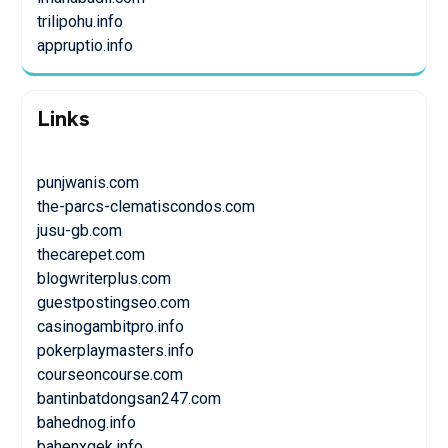
trilipohu.info
appruptio.info
Links
punjwanis.com
the-parcs-clematiscondos.com
jusu-gb.com
thecarepet.com
blogwriterplus.com
guestpostingseo.com
casinogambitpro.info
pokerplaymasters.info
courseoncourse.com
bantinbatdongsan247.com
bahednog.info
bahenxgek.info