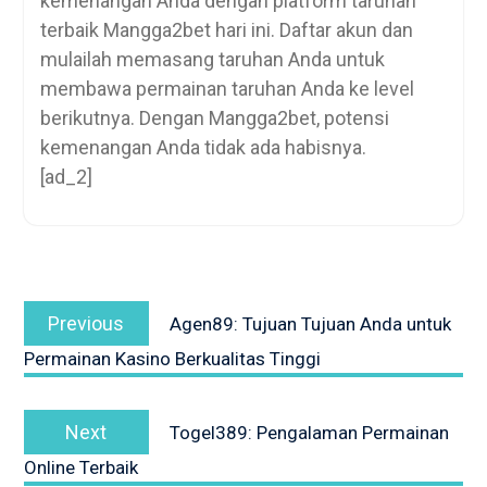
kemenangan Anda dengan platform taruhan
terbaik Mangga2bet hari ini. Daftar akun dan
mulailah memasang taruhan Anda untuk
membawa permainan taruhan Anda ke level
berikutnya. Dengan Mangga2bet, potensi
kemenangan Anda tidak ada habisnya.
[ad_2]
Post
Previous
navigation
Previous
Agen89: Tujuan Tujuan Anda untuk
post:
Permainan Kasino Berkualitas Tinggi
Next
Next
Togel389: Pengalaman Permainan
post:
Online Terbaik