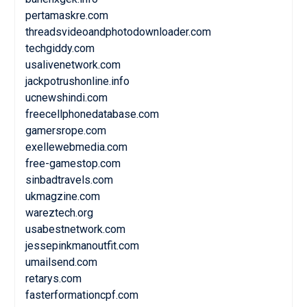
pertamaskre.com
threadsvideoandphotodownloader.com
techgiddy.com
usalivenetwork.com
jackpotrushonline.info
ucnewshindi.com
freecellphonedatabase.com
gamersrope.com
exellewebmedia.com
free-gamestop.com
sinbadtravels.com
ukmagzine.com
wareztech.org
usabestnetwork.com
jessepinkmanoutfit.com
umailsend.com
retarys.com
fasterformationcpf.com