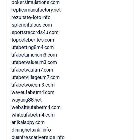
pokersimulations.com
replicamanufactory.net
rezultate-loto.info
splendifulous.com
sportsrecords4u.com
topceleberites.com
ufabetting8m4.com
ufabetunionum3.com
ufabetvalueum3.com
ufabetvaultm7.com
ufabetvillageum7.com
ufabetvoicem3.com
waveufabetm4.com
wayang88.net
websiteufabetm4.com
whiteufabetm4.com
anikalappy.com
dininghelsinki.info
duanfrescariverside.info