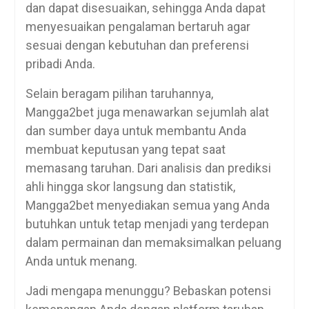
dan dapat disesuaikan, sehingga Anda dapat
menyesuaikan pengalaman bertaruh agar
sesuai dengan kebutuhan dan preferensi
pribadi Anda.
Selain beragam pilihan taruhannya,
Mangga2bet juga menawarkan sejumlah alat
dan sumber daya untuk membantu Anda
membuat keputusan yang tepat saat
memasang taruhan. Dari analisis dan prediksi
ahli hingga skor langsung dan statistik,
Mangga2bet menyediakan semua yang Anda
butuhkan untuk tetap menjadi yang terdepan
dalam permainan dan memaksimalkan peluang
Anda untuk menang.
Jadi mengapa menunggu? Bebaskan potensi