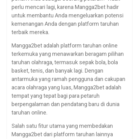
perlu mencari lagi, karena Mangga2bet hadir
untuk membantu Anda mengeluarkan potensi
kemenangan Anda dengan platform taruhan
terbaik mereka.
Mangga2bet adalah platform taruhan online
terkemuka yang menawarkan beragam pilihan
taruhan olahraga, termasuk sepak bola, bola
basket, tenis, dan banyak lagi. Dengan
antarmuka yang ramah pengguna dan cakupan
acara olahraga yang luas, Mangga2bet adalah
tempat yang tepat bagi para petaruh
berpengalaman dan pendatang baru di dunia
taruhan online.
Salah satu fitur utama yang membedakan
Mangga2bet dari platform taruhan lainnya